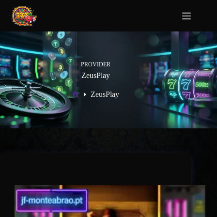
PROVIDER
ZeusPlay
ZeusPlay