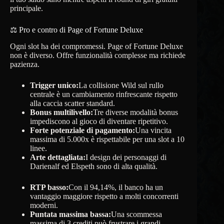
principale.
⚖️ Pro e contro di Page of Fortune Deluxe
Ogni slot ha dei compromessi. Page of Fortune Deluxe
non è diverso. Offre funzionalità complesse ma richiede
pazienza.
Trigger unico:
La collisione Wild sul rullo
centrale è un cambiamento rinfrescante rispetto
alla caccia scatter standard.
Bonus multilivello:
Tre diverse modalità bonus
impediscono al gioco di diventare ripetitivo.
Forte potenziale di pagamento:
Una vincita
massima di 5.000x è rispettabile per una slot a 10
linee.
Arte dettagliata:
I design dei personaggi di
Darienalf ed Elspeth sono di alta qualità.
RTP basso:
Con il 94,14%, il banco ha un
vantaggio maggiore rispetto a molti concorrenti
moderni.
Puntata massima bassa:
Una scommessa
massima di 3 crediti può frustrare i grandi