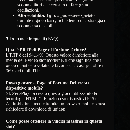
scommettitori che cercano di fare grandi
oscillazioni.
Alta volatilità:
Il gioco può essere spietato
durante il gioco base, richiedendo una strategia di
scommessa disciplinata.
❓ Domande frequenti (FAQ)
Qual è l’RTP di Page of Fortune Deluxe?
L’RTP è del 94,14%. Questo valore è inferiore alla
media delle video slot moderne, il che significa che il
gioco è piuttosto volatile e favorisce la casa per oltre il
96% dei titoli RTP.
Posso giocare a Page of Fortune Deluxe su
dispositivo mobile?
SÌ. ZeusPlay ha creato questo gioco utilizzando la
tecnologia HTML5. Funziona su dispositivi iOS e
Android direttamente tramite un browser mobile senza
richiedere il download di un’app.
Come posso ottenere la vincita massima in questa
slot?