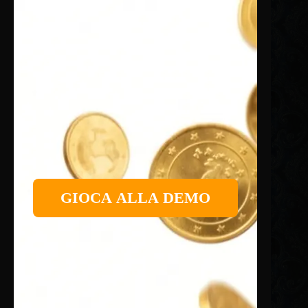
GIOCA ALLA DEMO