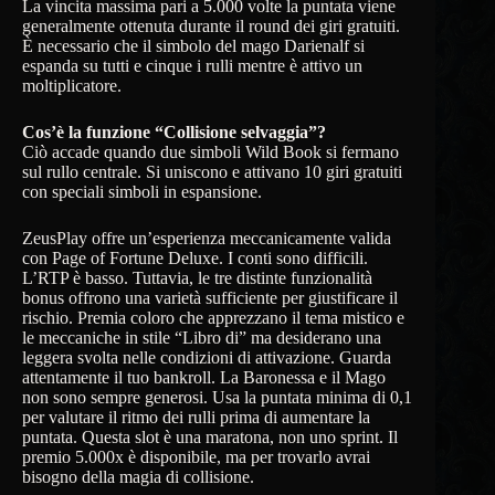
La vincita massima pari a 5.000 volte la puntata viene
generalmente ottenuta durante il round dei giri gratuiti.
È necessario che il simbolo del mago Darienalf si
espanda su tutti e cinque i rulli mentre è attivo un
moltiplicatore.
Cos’è la funzione “Collisione selvaggia”?
Ciò accade quando due simboli Wild Book si fermano
sul rullo centrale. Si uniscono e attivano 10 giri gratuiti
con speciali simboli in espansione.
ZeusPlay offre un’esperienza meccanicamente valida
con Page of Fortune Deluxe. I conti sono difficili.
L’RTP è basso. Tuttavia, le tre distinte funzionalità
bonus offrono una varietà sufficiente per giustificare il
rischio. Premia coloro che apprezzano il tema mistico e
le meccaniche in stile “Libro di” ma desiderano una
leggera svolta nelle condizioni di attivazione. Guarda
attentamente il tuo bankroll. La Baronessa e il Mago
non sono sempre generosi. Usa la puntata minima di 0,1
per valutare il ritmo dei rulli prima di aumentare la
puntata. Questa slot è una maratona, non uno sprint. Il
premio 5.000x è disponibile, ma per trovarlo avrai
bisogno della magia di collisione.