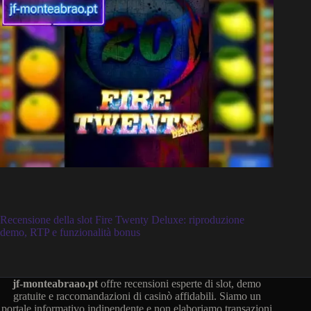
Recensione della slot Fire Twenty Deluxe: riproduzione
demo, RTP e funzionalità bonus
jf-monteabraao.pt
offre recensioni esperte di slot, demo
gratuite e raccomandazioni di casinò affidabili. Siamo un
portale informativo indipendente e non elaboriamo transazioni