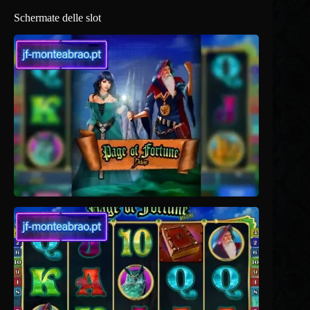
Schermate delle slot