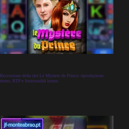
Recensione della slot Le Mystere de Prince: riproduzione
demo, RTP e funzionalità bonus