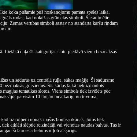
smalkie koka pūšamie pūš noskaņojumu pamata spēles laikā.
ignāls rodas, kad nolaižas grāmatas simboli. Šie animētie
kciju. Zemas vērtības simboli sastāv no standarta kāršu rindām
ījumam.
. Lielākā daļa šīs kategorijas slotu piedāvā vienu bezmaksas
ižas un saduras uz centrālā ruļļa, sākas maģija. Šī sadursme
0 bezmaksas griezienus. Šīs kārtas laikā tiek izmantots
 maģijas tematikas slotos. Viens simbols tiek izvēlēts pēc
izmaksājot pa visām 10 līnijām neatkarīgi no tuvuma.
ēts, kad uz ruļļiem nonāk īpašas bonusa ikonas. Jums tiek
iek atklāti slēptie reizinātāji vai vienotas naudas balvas. Tas ir
 gan šī laimesta lielums ir ļoti atšķirīgs.