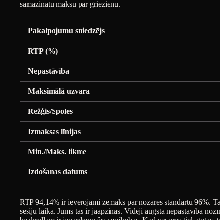
samazinātu maksu par griezienu.
Pakalpojumu sniedzējs
RTP (%)
Nepastāvība
Maksimālā uzvara
Režģis/Spoles
Izmaksas līnijas
Min./Maks. likme
Izdošanas datums
RTP 94,14% ir ievērojami zemāks par nozares standartu 96%. Tas
sesiju laikā. Jums tas ir jāapzinās. Vidēji augsta nepastāvība noz
bankrollam ir jāpārdzīvo šīs nepilnības. Kad uzvaras tiek gūtas, 