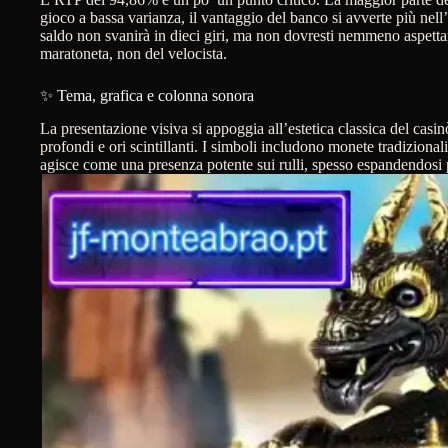
gioco a bassa varianza, il vantaggio del banco si avverte più nell’e
saldo non svanirà in dieci giri, ma non dovresti nemmeno aspettart
maratoneta, non del velocista.
✨ Tema, grafica e colonna sonora
La presentazione visiva si appoggia all’estetica classica del cas
profondi e ori scintillanti. I simboli includono monete tradizional
agisce come una presenza potente sui rulli, spesso espandendosi p