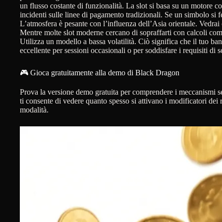
un flusso costante di funzionalità. La slot si basa su un motore c
incidenti sulle linee di pagamento tradizionali. Se un simbolo si fe
L’atmosfera è pesante con l’influenza dell’Asia orientale. Vedrai o
Mentre molte slot moderne cercano di sopraffarti con calcoli com
Utilizza un modello a bassa volatilità. Ciò significa che il tuo ba
eccellente per sessioni occasionali o per soddisfare i requisiti di
🎮 Gioca gratuitamente alla demo di Black Dragon
Prova la versione demo gratuita per comprendere i meccanismi sen
ti consente di vedere quanto spesso si attivano i modificatori dei r
modalità.