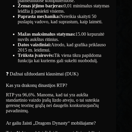
planšetiniuose kompiuteriuose.
Žemas įėjimo barjeras:
0,01 minimalus statymas
leidžia jį pasiekti visiems.
Paprasta mechanika:
Nereikia skaityti 50
puslapių vadovo, kad suprastum, kaip laimėti.
Mažas maksimalus statymas:
15.00 kepuraitė
nuvils aukštus ritinius.
Datos vaizdiniai:
Atrodo, kad grafika priklauso
2015 m. leidimui.
Trūksta įvairovės:
Tik viena tikra papildoma
funkcija kai kuriems gali sukelti nuobodulį.
❓ Dažnai užduodami klausimai (DUK)
Kas yra drakonų dinastijos RTP?
RTP yra 96,6%. Manoma, kad tai yra aukšta
standartinio vaizdo įrašų lizdo atveju, o tai suteikia
geresnę teorinę grąžą nei daugelis konkuruojančių
pavadinimų.
Ar galiu žaisti „Dragons Dynasty“ mobiliajame?