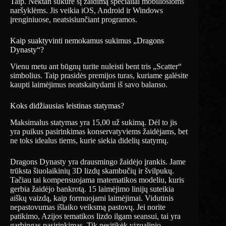
Taip. Nektan sukūrė šį žaidimą specialiai mobiliosioms
naršyklėms. Jis veikia iOS, Android ir Windows
įrenginiuose, neatsisiunčiant programos.
Kaip suaktyvinti nemokamus sukimus „Dragons
Dynasty“?
Vienu metu ant būgnų turite nuleisti bent tris „Scatter“
simbolius. Taip prasidės premijos turas, kuriame galėsite
kaupti laimėjimus neatskaitydami iš savo balanso.
Koks didžiausias leistinas statymas?
Maksimalus statymas yra 15,00 už sukimą. Dėl to jis
yra puikus pasirinkimas konservatyviems žaidėjams, bet
ne toks idealus tiems, kurie siekia didelių statymų.
Dragons Dynasty yra drausmingo žaidėjo įrankis. Jame
trūksta šiuolaikinių 3D lizdų skambučių ir švilpukų.
Tačiau tai kompensuojama matematikos modeliu, kuris
gerbia žaidėjo bankrotą. 15 laimėjimo linijų suteikia
aiškų vaizdą, kaip formuojami laimėjimai. Vidutinis
nepastovumas išlaiko veiksmą pastovų. Jei norite
patikimo, Azijos tematikos lizdo ilgam seansui, tai yra
garbingas pasirinkimas. Tik nesitikėk vizualinio