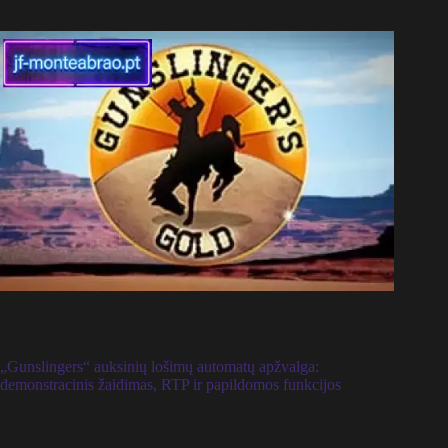
„Gunslingers“ auksinių lošimų automatų apžvalga:
demonstracinis žaidimas, RTP ir papildomos funkcijos