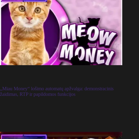
„Miau Money“ lošimo automatų apžvalga: demonstracinis
žaidimas, RTP ir papildomos funkcijos