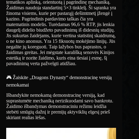
tematikos aplinką, orientuotą į pagrindinę mechaniką.
Žaidimas naudoja standartinį 5×3 tinklelį. Ši sąranka yra
žinoma visiems, kurie per pastarąjį dešimtmetį įžengė į
kazino. Pagrindinis pardavimo taškas čia yra
matematinis modelis. Turėdamas 96,6 % RTP, jis lenkia
daugelį didelio biudžeto pavadinimų iš didesnių studijų.
Jis sukurtas žaidėjams, kurie vertina statistinį skaidrumą,
o ne kino anonsus. Yra 15 fiksuotų mokėjimo linijų. Jūs
negalite jų koreguoti. Taip lažybos bus paprastos, o
žaidimas greitas. Jei mėgstate karališką senovės Kinijos
estetiką ir norite žaidimo, kuris eina tiesiai į esmę, šį
pavadinimą verta pažvelgti atidžiau.
🎮 Žaiskite „Dragons Dynasty“ demonstracinę versiją
nemokamai
Išbandykite nemokamą demonstracinę versiją, kad
suprastumėte mechaniką nerizikuodami savo bankrotu.
Žaidimo išbandymas demonstraciniu režimu leidžia
stebėti smūgių dažnį ir premijų aktyviklių elgesį prieš
skiriant realias lėšas.