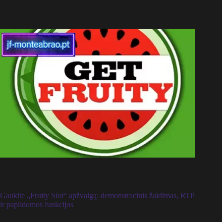
Gaukite „Fruity Slot“ apžvalgą: demonstracinis žaidimas, RTP
ir papildomos funkcijos