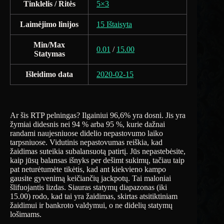
Tinklelis / Ritės
5×3
Laimėjimo linijos
15 Ištaisyta
Min/Max
0.01
/
15.00
Statymas
Išleidimo data
2020-02-15
Ar šis RTP pelningas? Ilgainiui 96,6% yra dosni. Jis yra
žymiai didesnis nei 94 % arba 95 %, kurie dažnai
randami naujesniuose didelio nepastovumo laiko
tarpsniuose. Vidutinis nepastovumas reiškia, kad
žaidimas suteikia subalansuotą patirtį. Jūs nepastebėsite,
kaip jūsų balansas išnyks per dešimt sukimų, tačiau taip
pat neturėtumėte tikėtis, kad ant kiekvieno kampo
gausite gyvenimą keičiančių jackpotų. Tai maloniai
šlifuojantis lizdas. Siauras statymų diapazonas (iki
15.00) rodo, kad tai yra žaidimas, skirtas atsitiktiniam
žaidimui ir bankroto valdymui, o ne didelių statymų
lošimams.