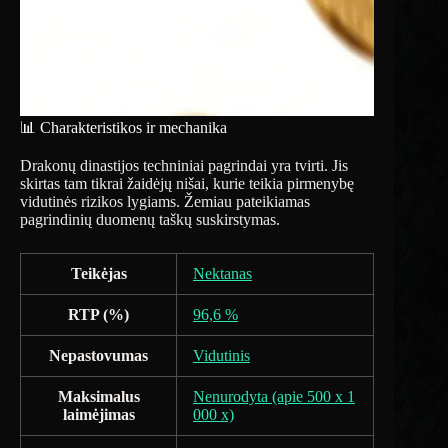
📊 Charakteristikos ir mechanika
Drakonų dinastijos techniniai pagrindai yra tvirti. Jis
skirtas tam tikrai žaidėjų nišai, kurie teikia pirmenybę
vidutinės rizikos lygiams. Žemiau pateikiamas
pagrindinių duomenų taškų suskirstymas.
Teikėjas
Nektanas
RTP (%)
96,6 %
Nepastovumas
Vidutinis
Maksimalus
Nenurodyta (apie 500 x 1
laimėjimas
000 x)