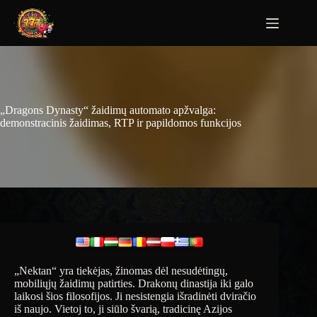
„Dragons Dynasty“ žaidimų automato apžvalga:
demonstracinis žaidimas, RTP ir papildomos funkcijos
„Nektan“ yra tiekėjas, žinomas dėl nesudėtingų,
mobiliųjų žaidimų patirties. Drakonų dinastija iki galo
laikosi šios filosofijos. Ji nesistengia išradinėti dviračio
iš naujo. Vietoj to, ji siūlo švarią, tradicinę Azijos