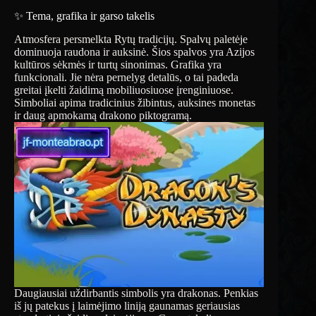
✨ Tema, grafika ir garso takelis
Atmosfera persmelkta Rytų tradicijų. Spalvų paletėje
dominuoja raudona ir auksinė. Šios spalvos yra Azijos
kultūros sėkmės ir turtų sinonimas. Grafika yra
funkcionali. Jie nėra pernelyg detalūs, o tai padeda
greitai įkelti žaidimą mobiliuosiuose įrenginiuose.
Simboliai apima tradicinius žibintus, auksines monetas
ir daug apmokamą drakono piktogramą.
Daugiausiai uždirbantis simbolis yra drakonas. Penkias
iš jų patekus į laimėjimo liniją gaunamas geriausias