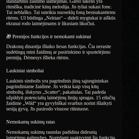
standartinis žaidimo laimėjimas. Garso takelis yra
ritmiška, tradicinė kinų melodija. Jis tyliai sukasi fone.
Tai neblaško. Tai suteikia nuoseklų foną besisukantiems
ritėms. UI būdinga „Nektan“ – dideli mygtukai ir aiškūs
ekranai rodo laimėjimams ir likusiam likučiui.
🎁 Premijos funkcijos ir nemokami sukimai
Drakonų dinastija išlaiko liesas funkcijas. Čia nerasite
sudėtingų mini žaidimų ar pasirinkimo ir spustelėjimo
premijų. Dėmesys išlieka ritėms.
Laukiniai simboliai
Laukinis simbolis yra pagrindinis jūsų sąjungininkas
pagrindiniame žaidime. Jis veikia kaip visų kitų
simbolių, išskyrus „Scatter“, pakaitalas. Tai padeda
užpildyti potencialių laimėjimų linijų spragas. 15 eilučių
žaidime „Wild“ yra gyvybiškai svarbus norint išlaikyti
sesiją gyvą. Jis pasirodo visuose ritiniuose.
Nemokamų sukimų ratas
Nemokamų sukimų raundas padidina didesnių
laimėjimų galimybes. Norėdami suaktyvinti šią funkciją,