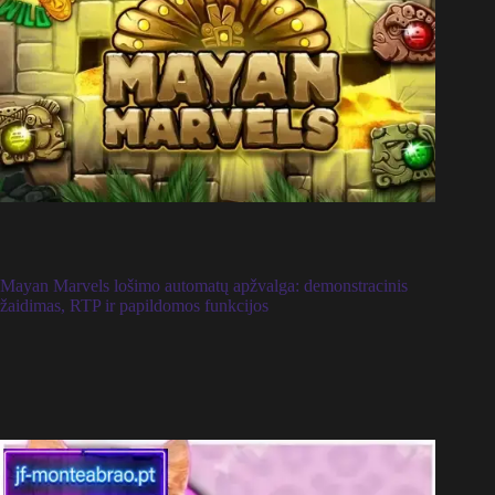
Mayan Marvels lošimo automatų apžvalga: demonstracinis
žaidimas, RTP ir papildomos funkcijos