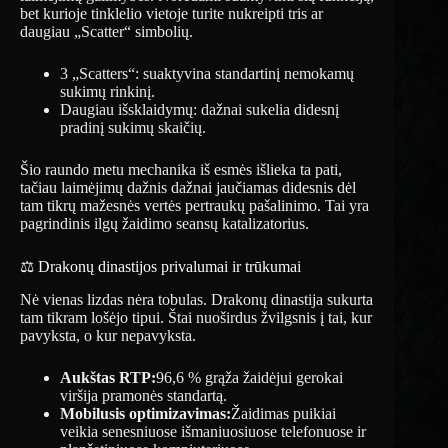
bet kurioje tinklelio vietoje turite nukreipti tris ar
daugiau „Scatter“ simbolių.
3 „Scatters“: suaktyvina standartinį nemokamų
sukimų rinkinį.
Daugiau išsklaidymų: dažnai sukelia didesnį
pradinį sukimų skaičių.
Šio raundo metu mechanika iš esmės išlieka ta pati,
tačiau laimėjimų dažnis dažnai jaučiamas didesnis dėl
tam tikrų mažesnės vertės pertraukų pašalinimo. Tai yra
pagrindinis ilgų žaidimo seansų katalizatorius.
⚖️ Drakonų dinastijos privalumai ir trūkumai
Nė vienas lizdas nėra tobulas. Drakonų dinastija sukurta
tam tikram lošėjo tipui. Štai nuoširdus žvilgsnis į tai, kur
pavyksta, o kur nepavyksta.
Aukštas RTP:
96,6 % grąža žaidėjui gerokai
viršija pramonės standartą.
Mobilusis optimizavimas:
Žaidimas puikiai
veikia senesniuose išmaniuosiuose telefonuose ir