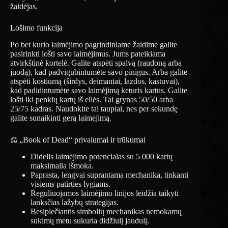
žaidėjas.
Lošimo funkcija
Po bet kurio laimėjimo pagrindiniame žaidime galite
pasirinkti lošti savo laimėjimus. Jums pateikiama
atvirkštinė kortelė. Galite atspėti spalvą (raudoną arba
juodą), kad padvigubintumėte savo pinigus. Arba galite
atspėti kostiumą (širdys, deimantai, lazdos, kastuvai),
kad padidintumėte savo laimėjimą keturis kartus. Galite
lošti iki penkių kartų iš eilės. Tai grynas 50/50 arba
25/75 kadras. Naudokite tai taupiai, nes per sekundę
galite sunaikinti gerą laimėjimą.
⚖️ „Book of Dead“ privalumai ir trūkumai
Didelis laimėjimo potencialas su 5 000 kartų
maksimalia išmoka.
Paprasta, lengvai suprantama mechanika, tinkanti
visiems patirties lygiams.
Reguliuojamos laimėjimo linijos leidžia taikyti
lanksčias lažybų strategijas.
Besiplečiantis simbolių mechanikas nemokamų
sukimų metu sukuria didžiulį jaudulį.