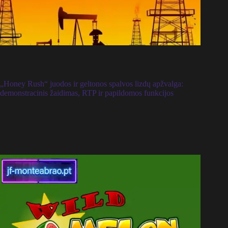
„Honey Rush“ juodos ir geltonos spalvos lizdų apžvalga:
demonstracinis žaidimas, RTP ir papildomos funkcijos