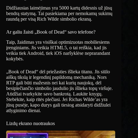
Didžiausias laimėjimas yra 5000 kartų didesnis už jūsų
bendrą statymą. Tai pasiekiama per nemokamų sukimų
raundą per visą Rich Wilde simbolio ekraną.
Ar galiu žaisti „Book of Dead“ savo telefone?
Taip, žaidimas yra visiškai optimizuotas mobiliesiems
įrenginiams. Jis veikia HTML5, o tai reiškia, kad jis
veikia tiek Android, tiek iOS naršyklėse neprarandant
kokybės.
„Book of Dead“ dėl priežasties išlieka titanu. Jis siūlo
aiškų tikslą ir legendinį papildomą mechaniką. Nors
RTP gali būti mažesnis nei kai kurių naujokų, dėl
besiplečiančio simbolio jaudulio jis išlieka topų viršuje.
Atidžiai tvarkykite savo bankrotą. Laukite knygų.
Stebėkite, kaip ritės plečiasi. Jei Richas Wilde’as yra
jūsų pusėje, kapo durys gali tiesiog atsidaryti didžiulei
atlyginimo dienai.
Lizdų ekrano nuotraukos