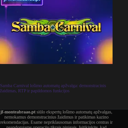
Samba Carnival lošimo automatų apžvalga: demonstracinis
žaidimas, RTP ir papildomos funkcijos
jf-monteabraao.pt
siūlo ekspertų lošimo automatų apžvalgas,
nemokamus demonstracinius žaidimus ir patikimas kazino
rekomendacijas. Esame nepriklausomas informacijos centras ir
neapdorojame operacijų tikrais pinigais. Įsitikinkite, kad