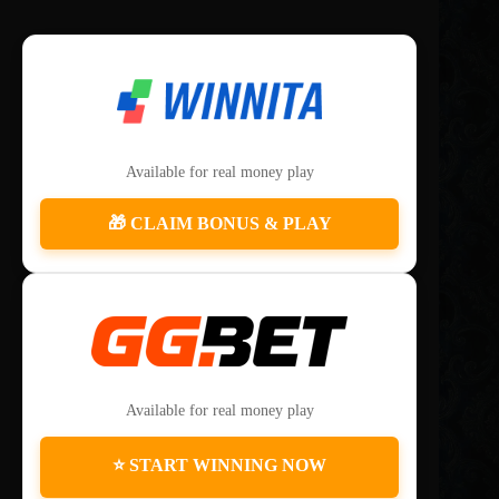
Available for real money play
🎁 CLAIM BONUS & PLAY
Available for real money play
⭐ START WINNING NOW