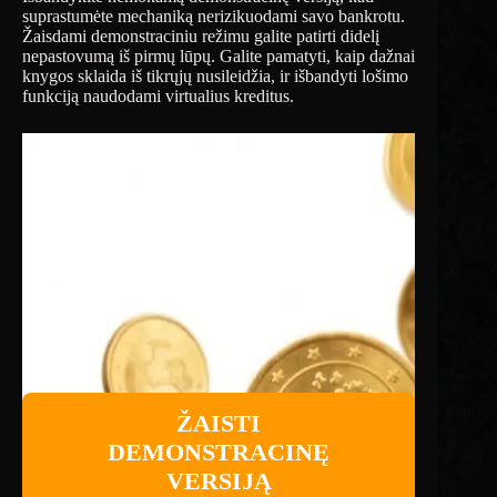
suprastumėte mechaniką nerizikuodami savo bankrotu.
Žaisdami demonstraciniu režimu galite patirti didelį
nepastovumą iš pirmų lūpų. Galite pamatyti, kaip dažnai
knygos sklaida iš tikrųjų nusileidžia, ir išbandyti lošimo
funkciją naudodami virtualius kreditus.
ŽAISTI
DEMONSTRACINĘ
VERSIJĄ