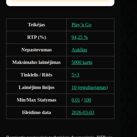
Teikėjas
Play’n Go
RTP (%)
94,25 %
Nepastovumas
Aukštas
Maksimalus laimėjimas
5000 kartų
Tinklelis / Ritės
5×3
Laimėjimo linijos
10 (reguliuojamas)
Min/Max Statymas
0.01
/
100
Išleidimo data
2026-03-03