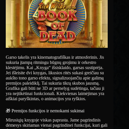
Garso takelis yra kinematografiškas ir atmosferinis. Jis
sukuria įtampą ritmingu būgnų grojimu ir orkestro
klestėjimu. Kai „Knyga“ išsisklaido, garsas sustiprėja.
Jei išleisite dvi knygas, likusios ritės sukasi greičiau su
aukšto tono garso efektu, signalizuojančiu apie galimą
premijos paleidiklį. Tai sukuria tikrą skubos jausmą.
Grafika gali būti ne 3D ar pernelyg sudėtinga, tačiau ji
yra neįtikėtinai funkcionali. Kiekvienas laimėjimas yra
aiškiai paryškintas, o animacijos yra ryškios.
🎁 Premijos funkcijos ir nemokami sukimai
Mirusiųjų knygoje viskas paprasta. Jame pagrindinis
dėmesys skiriamas vienai pagrindinei funkcijai, kuri gali