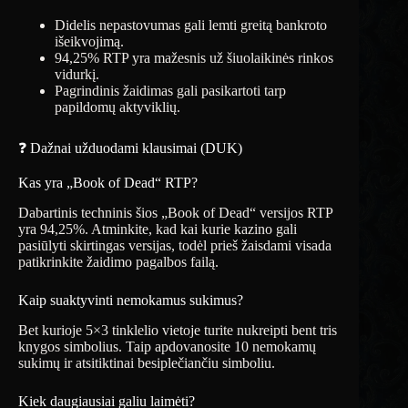
Didelis nepastovumas gali lemti greitą bankroto
išeikvojimą.
94,25% RTP yra mažesnis už šiuolaikinės rinkos
vidurkį.
Pagrindinis žaidimas gali pasikartoti tarp
papildomų aktyviklių.
❓ Dažnai užduodami klausimai (DUK)
Kas yra „Book of Dead“ RTP?
Dabartinis techninis šios „Book of Dead“ versijos RTP
yra 94,25%. Atminkite, kad kai kurie kazino gali
pasiūlyti skirtingas versijas, todėl prieš žaisdami visada
patikrinkite žaidimo pagalbos failą.
Kaip suaktyvinti nemokamus sukimus?
Bet kurioje 5×3 tinklelio vietoje turite nukreipti bent tris
knygos simbolius. Taip apdovanosite 10 nemokamų
sukimų ir atsitiktinai besiplečiančiu simboliu.
Kiek daugiausiai galiu laimėti?