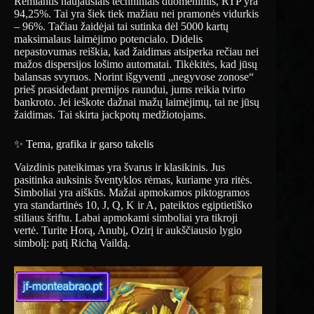
Remiantis naujausiais techniniais duomenimis, RTP yra
94,25%. Tai yra šiek tiek mažiau nei pramonės vidurkis
– 96%. Tačiau žaidėjai tai sutinka dėl 5000 kartų
maksimalaus laimėjimo potencialo. Didelis
nepastovumas reiškia, kad žaidimas atsiperka rečiau nei
mažos dispersijos lošimo automatai. Tikėkitės, kad jūsų
balansas svyruos. Norint išgyventi „negyvose zonose“
prieš prasidedant premijos raundui, jums reikia tvirto
bankroto. Jei ieškote dažnai mažų laimėjimų, tai ne jūsų
žaidimas. Tai skirta jackpotų medžiotojams.
✨ Tema, grafika ir garso takelis
Vaizdinis pateikimas yra švarus ir klasikinis. Jus
pasitinka auksinis šventyklos rėmas, kuriame yra ritės.
Simboliai yra aiškūs. Mažai apmokamos piktogramos
yra standartinės 10, J, Q, K ir A, pateiktos egiptietiško
stiliaus šriftu. Labai apmokami simboliai yra tikroji
vertė. Turite Horą, Anubį, Ozirį ir aukščiausio lygio
simbolį: patį Richą Vaildą.