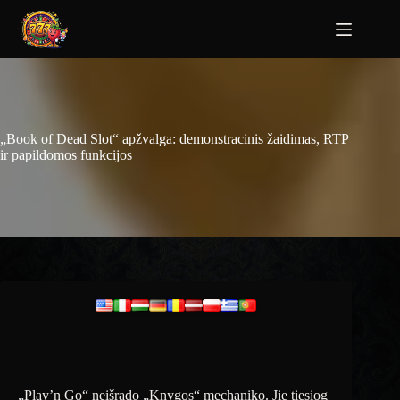
„Book of Dead Slot“ apžvalga: demonstracinis žaidimas, RTP
ir papildomos funkcijos
„Play’n Go“ neišrado „Knygos“ mechaniko. Jie tiesiog