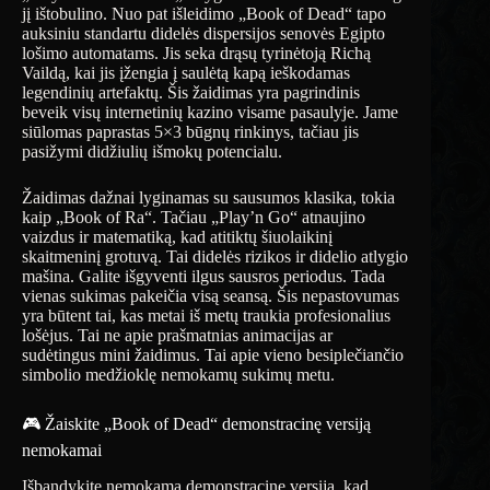
jį ištobulino. Nuo pat išleidimo „Book of Dead“ tapo
auksiniu standartu didelės dispersijos senovės Egipto
lošimo automatams. Jis seka drąsų tyrinėtoją Richą
Vaildą, kai jis įžengia į saulėtą kapą ieškodamas
legendinių artefaktų. Šis žaidimas yra pagrindinis
beveik visų internetinių kazino visame pasaulyje. Jame
siūlomas paprastas 5×3 būgnų rinkinys, tačiau jis
pasižymi didžiulių išmokų potencialu.
Žaidimas dažnai lyginamas su sausumos klasika, tokia
kaip „Book of Ra“. Tačiau „Play’n Go“ atnaujino
vaizdus ir matematiką, kad atitiktų šiuolaikinį
skaitmeninį grotuvą. Tai didelės rizikos ir didelio atlygio
mašina. Galite išgyventi ilgus sausros periodus. Tada
vienas sukimas pakeičia visą seansą. Šis nepastovumas
yra būtent tai, kas metai iš metų traukia profesionalius
lošėjus. Tai ne apie prašmatnias animacijas ar
sudėtingus mini žaidimus. Tai apie vieno besiplečiančio
simbolio medžioklę nemokamų sukimų metu.
🎮 Žaiskite „Book of Dead“ demonstracinę versiją
nemokamai
Išbandykite nemokamą demonstracinę versiją, kad