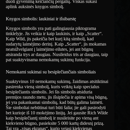
duoti gyvenimą keičiančių pergalių. Viskas sukasi
aplink auksinės knygos simbolį.
Knygos simbolis: laukiniai ir išsibarstę
Knygos simbolis yra pati galingiausia piktograma
tinklelyje. Jis veikia ir kaip laukinis, ir kaip „Scatter“.
Kaip Wild, jis pakeičia bet kurį kitą simbolį, kad
sudarytų laimėjimo derinį. Kaip „Scatter“, jis mokamas
neatsižvelgiant į laimėjimo eilutes, jei ant būgnų
atsiranda trys ar daugiau. Nusileidus tris ar daugiau, taip
pat suaktyvinama nemokamų sukimų funkcija.
Nemokami sukimai su besiplečiančiais simboliais
Suaktyvinus 10 nemokamų sukimų, žaidimas atsitiktinai
pasirenka vieną simbolį, kuris veiktų kaip specialus
besiplečiantis simbolis. Jei šis simbolis atsiduria
premijos raundo metu, jis išsiplečia ir apima visą būgną,
jei yra pakankamai simbolių, kad būtų galima laimėti.
Šie simboliai nebūtinai turi būti šalia; jie gali pasirodyti
bet kurioje iš 10 mokėjimo linijų. Jei gausite Rich Wilde
kaip besiplečiantį simbolį ir nusileisite po vieną ant
kiekvieno būgno, pasieksite 5 000 kartų didesnį prizą.
Tai yra „visas ekranas“, kurio vejasi kiekvienas