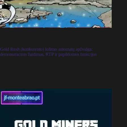
Gold Rush (konkurento) lošimo automatų apžvalga:
demonstracinis žaidimas, RTP ir papildomos funkcijos