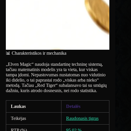
📊 Charakteristikos ir mechanika
„Elven Magic“ naudoja standartinę techninę sistemą,
tačiau matematinis modelis yra ta vieta, kur viskas
tampa įdomi. Nepastovumas nustatomas nuo vidutinio
iki didelio, o tai paprastai rodo „viskas arba nieko“
metodą. Tačiau „Red Tiger“ subalansavo tai su smūgių
dažniu, kuris atrodo dosnesnis, nei rodo statistika.
Laukas
Detalės
Teikėjas
Raudonasis tigras
RTP (%)
95,02 %