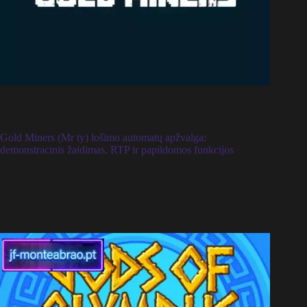
Gold Miners (Mr ty) lošimo automatų apžvalga:
demonstracinis žaidimas, RTP ir papildomos funkcijos