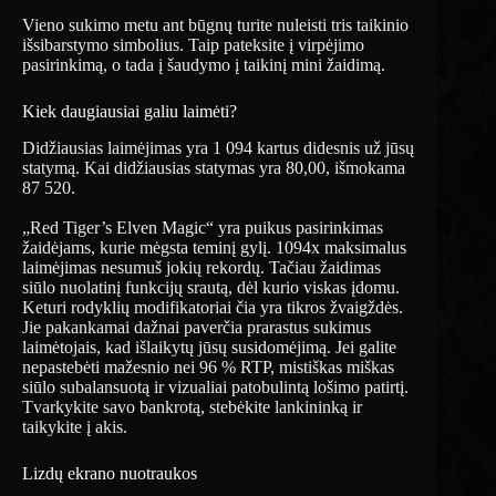
Vieno sukimo metu ant būgnų turite nuleisti tris taikinio
išsibarstymo simbolius. Taip pateksite į virpėjimo
pasirinkimą, o tada į šaudymo į taikinį mini žaidimą.
Kiek daugiausiai galiu laimėti?
Didžiausias laimėjimas yra 1 094 kartus didesnis už jūsų
statymą. Kai didžiausias statymas yra 80,00, išmokama
87 520.
„Red Tiger’s Elven Magic“ yra puikus pasirinkimas
žaidėjams, kurie mėgsta teminį gylį. 1094x maksimalus
laimėjimas nesumuš jokių rekordų. Tačiau žaidimas
siūlo nuolatinį funkcijų srautą, dėl kurio viskas įdomu.
Keturi rodyklių modifikatoriai čia yra tikros žvaigždės.
Jie pakankamai dažnai paverčia prarastus sukimus
laimėtojais, kad išlaikytų jūsų susidomėjimą. Jei galite
nepastebėti mažesnio nei 96 % RTP, mistiškas miškas
siūlo subalansuotą ir vizualiai patobulintą lošimo patirtį.
Tvarkykite savo bankrotą, stebėkite lankininką ir
taikykite į akis.
Lizdų ekrano nuotraukos