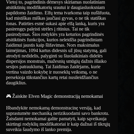
Vietoj to, pagrindinis dėmesys skiriamas nuolatiniam
atsitiktinių modifikatorių srautui ir daugiasluoksniam
papildomo žaidimo. Elfų tema tvarkoma taip nušlifuota,
kad mistiškas miškas jaučiasi gyvas, o ne tik statiškas
fonas. Patirties esmė sukasi apie elfą lanką, kuris yra
pasirengęs paleisti strėles į ritinius. Tai ne tik
pasirodymas. Šios rodyklės yra keturios pagrindinės
atsitiktinės funkcijos, kurios neleidžia pagrindiniam
žaidimui jaustis kaip šlifavimas. Nors maksimalus
laimėjimas, 1094 kartus didesnis už jūsų statymą, gali
atrodyti nedidelis, palyginti su šiuolaikiniais didelės
dispersijos monstrais, mažesnių smūgių dažnis išlaiko
sesijos patrauklumą. Tai žaidimas žaidėjams, kurie
vertina vaizdo kokybę ir nuoseklų veiksmą, o ne
persekioja tūkstančius kartų retai nusileidžiančius
daugiklius.
🎮 Žaiskite Elven Magic demonstraciją nemokamai
Išbandykite nemokamą demonstracinę versiją, kad
suprastumėte mechaniką nerizikuodami savo bankrotu.
Žaisdami nemokamai galite pamatyti, kaip sąveikauja
skirtingi rodyklių modifikatoriai ir kaip dažnai iš tikrųjų
suveikia šaudymo iš lanko premija.