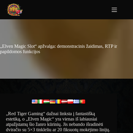
„Elven Magic Slot“ apžvalga: demonstracinis žaidimas, RTP ir
papildomos funkcijos
„Red Tiger Gaming“ dažnai linksta į fantastišką
estetiką, o „Elven Magic“ yra vienas iš labiausiai
atpažįstamų šio žanro kūrinių. Jis nebando išradinėti
dviračio su 5×3 tinkleliu ar 20 fiksuotų mokėjimo linijų.