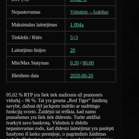
Nepastovumas
Vidutinis – Aukštas
Maksimalus laimėjimas
1 094x
Tinklelis / Ritės
5×3
Laimėjimo linijos
20
Min/Max Statymas
0.20
/
80.00
Išleidimo data
2020-06-20
95,02 % RTP yra šiek tiek mažesnis už pramonės
vidurkį – 96 %. Tai yra įprasta „Red Tiger“ žaidimų
savybė, dažnai dėl jackpoto indėlio ar sudėtingo
funkcijų svorio. Žaidėjui tai reiškia, kad namo
pranašumas yra šiek tiek didesnis. Turite atidžiai
tvarkyti savo bankrotą. Vidutinis ir didelis
nepastovumas rodo, kad didesni laimėjimai yra paslėpti
šaudymo iš lanko premijoje, o pagrindinis žaidimas