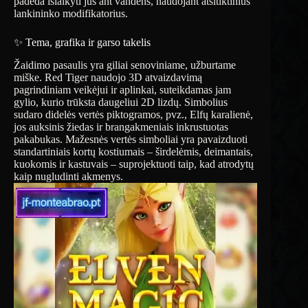
padeda išlaikyti jus ant vandens, naudojant atsitiktinius
lankininko modifikatorius.
✨ Tema, grafika ir garso takelis
Žaidimo pasaulis yra giliai senoviniame, užburtame
miške. Red Tiger naudojo 3D atvaizdavimą
pagrindiniam veikėjui ir aplinkai, suteikdamas jam
gylio, kurio trūksta daugeliui 2D lizdų. Simbolius
sudaro didelės vertės piktogramos, pvz., Elfų karalienė,
jos auksinis žiedas ir brangakmeniais inkrustuotas
pakabukas. Mažesnės vertės simboliai yra pavaizduoti
standartiniais kortų kostiumais – širdelėmis, deimantais,
kuokomis ir kastuvais – suprojektuoti taip, kad atrodytų
kaip nugludinti akmenys.