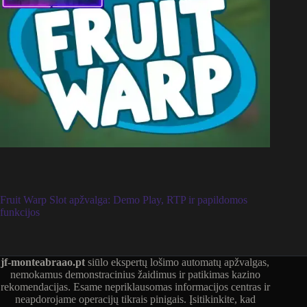
Fruit Warp Slot apžvalga: Demo Play, RTP ir papildomos
funkcijos
jf-monteabraao.pt
siūlo ekspertų lošimo automatų apžvalgas,
nemokamus demonstracinius žaidimus ir patikimas kazino
rekomendacijas. Esame nepriklausomas informacijos centras ir
neapdorojame operacijų tikrais pinigais. Įsitikinkite, kad