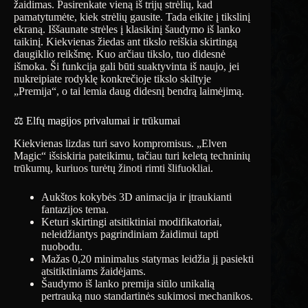
žaidimas. Pasirenkate vieną iš trijų strėlių, kad
pamatytumėte, kiek strėlių gausite. Tada eikite į tikslinį
ekraną. Iššaunate strėles į klasikinį šaudymo iš lanko
taikinį. Kiekvienas žiedas ant tikslo reiškia skirtingą
daugiklio reikšmę. Kuo arčiau tikslo, tuo didesnė
išmoka. Ši funkcija gali būti suaktyvinta iš naujo, jei
nukreipiate rodyklę konkrečioje tikslo skiltyje
„Premija“, o tai lemia daug didesnį bendrą laimėjimą.
⚖️ Elfų magijos privalumai ir trūkumai
Kiekvienas lizdas turi savo kompromisus. „Elven
Magic“ išsiskiria pateikimu, tačiau turi keletą techninių
trūkumų, kuriuos turėtų žinoti rimti šlifuokliai.
Aukštos kokybės 3D animacija ir įtraukianti
fantazijos tema.
Keturi skirtingi atsitiktiniai modifikatoriai,
neleidžiantys pagrindiniam žaidimui tapti
nuobodu.
Mažas 0,20 minimalus statymas leidžia jį pasiekti
atsitiktiniams žaidėjams.
Šaudymo iš lanko premija siūlo unikalią
pertrauką nuo standartinės sukimosi mechanikos.