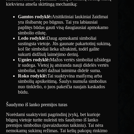
kiekviena atneša skirtingą mechaniką:
Gamtos rodyklė:
Atsitiktiniai laukiniai žaidimai
yra išsibarstę po būgnus. Tai yra labiausiai
paplitęs būdas gauti visą daugiausiai apmokamo
simbolio eilutę.
Ledo rodyklė:
Daug apmokami simboliai
sustingsta vietoje. Jūs gaunate pakartotinį sukimą,
kol šie simboliai lieka užrakinti, todėl galite
sukurti didžiulį laimėjimo derinį.
Ugnies rodyklė:
Mažos vertės simboliai užsidega
ir sudega. Vietoj jų atsiranda nauji didelės vertės
simboliai, todėl dažnai laimima didelė suma.
Roko rodyklė:
Tai suaktyvina maišymą arba
simbolių apsikeitimą. Šaulys numuša simbolius
nuo tinklelio, o juos pakeičia naujais kaskados
būdu.
Šaudymo iš lanko premijos turas
Norėdami suaktyvinti pagrindinį įvykį, bet kurioje
būgnų vietoje turite nuleisti tris šaudymo iš lanko
premijos simbolius (pavaizduotus taikiniu). Tai nėra
nemokamų sukimų režimas. Tai kelių pakopų rinkimo