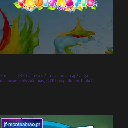
Fruitastic (BF Games) lošimo automatų apžvalga:
demonstracinis žaidimas, RTP ir papildomos funkcijos