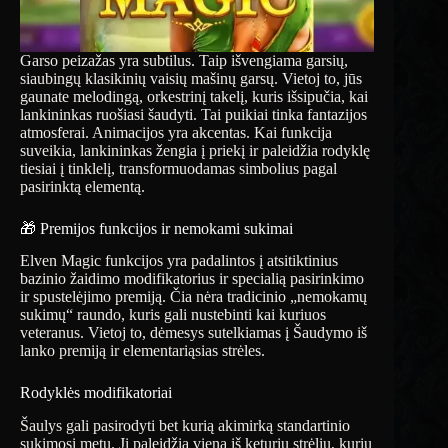
Garso peizažas yra subtilus. Taip išvengiama garsių,
siaubingų klasikinių vaisių mašinų garsų. Vietoj to, jūs
gaunate melodingą, orkestrinį takelį, kuris išsipučia, kai
lankininkas ruošiasi šaudyti. Tai puikiai tinka fantazijos
atmosferai. Animacijos yra akcentas. Kai funkcija
suveikia, lankininkas žengia į priekį ir paleidžia rodyklę
tiesiai į tinklelį, transformuodamas simbolius pagal
pasirinktą elementą.
🎁 Premijos funkcijos ir nemokami sukimai
Elven Magic funkcijos yra padalintos į atsitiktinius
bazinio žaidimo modifikatorius ir specialią pasirinkimo
ir spustelėjimo premiją. Čia nėra tradicinio „nemokamų
sukimų“ raundo, kuris gali nustebinti kai kuriuos
veteranus. Vietoj to, dėmesys sutelkiamas į Šaudymo iš
lanko premiją ir elementariąsias strėles.
Rodyklės modifikatoriai
Šaulys gali pasirodyti bet kurią akimirką standartinio
sukimosi metu. Ji paleidžia vieną iš keturių strėlių, kurių