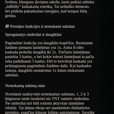
švelnus, bluegrass įkvėptas takelis, kuris puikiai atitinka
„hillbilly“ kalnakasių estetiką. Tai neblaško dėmesio,
bet prideda pakankamai energijos, kad tempas būtų
greitas.
🎁 Premijos funkcijos ir nemokami sukimai
Sprogstantys simboliai ir daugikliai
Pagrindinė funkcija yra daugiklio kopėčios. Baziniame
žaidime pirmasis laimėjimas yra 1x. Antra iš eilės
kaskada perkelia daugiklį iki 2x. Trečiasis laimėjimas
pasiekia 3 kartus, o bet kokie tolesni laimėjimai ta pačia
seka padidinami 5 kartus. Dėl to ketvirtoji kaskada yra
pelningiausia pagrindinio žaidimo dalis. Kai kaskados
sustoja, daugiklis nustatomas 1x kitam mokamam
sukimui.
Nemokamų sukimų ratas
Norėdami suaktyvinti nemokamus sukimus, 1, 2 ir 3
būgnuose turite nusileisti tris TNT statinės simbolius.
Šie simboliai turi būti rodomi aktyvioje laimėjimo
eilutėje. Tai labiau riboja nei standartinės išsklaidytos
premijos, esančios kituose lošimo automatuose. Suveikę