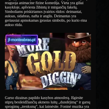
reaguoja animacine fizine komedija. Vieta yra giliai
kasykloje, apšviesta žibintų ir mirgančių fakelų.
Simboliams priskiriamos įvairios rūdos: deimantai,
auksas, sidabras, nafta ir anglis. Deimantas yra
geriausiai apmokamas įprastas simbolis, po kurio eina
aukso rūda.
Garso dizainas papildo kasybos atmosferą. Išgirsite
stiprų besileidžiančių akmens luitų „dundėjimą“ ir garsų
sprogimų „trenksmą“, kai laimėsite. Foninė muzika yra