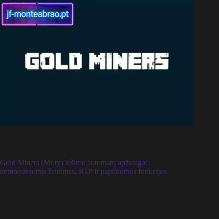
Gold Miners (Mr ty) lošimo automatų apžvalga:
demonstracinis žaidimas, RTP ir papildomos funkcijos