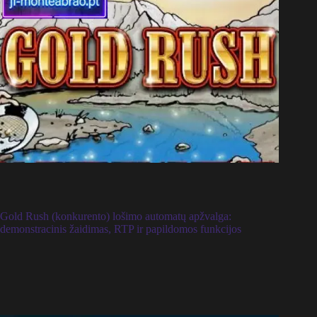
Gold Rush (konkurento) lošimo automatų apžvalga:
demonstracinis žaidimas, RTP ir papildomos funkcijos