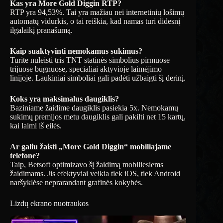
Kas yra More Gold Diggin RTP?
RTP yra 94,53%. Tai yra mažiau nei internetinių lošimų
automatų vidurkis, o tai reiškia, kad namas turi didesnį
ilgalaikį pranašumą.
Kaip suaktyvinti nemokamus sukimus?
Turite nuleisti tris TNT statinės simbolius pirmuose
trijuose būgnuose, specialiai aktyvioje laimėjimo
linijoje. Laukiniai simboliai gali padėti užbaigti šį derinį.
Koks yra maksimalus daugiklis?
Baziniame žaidime daugiklis pasiekia 5x. Nemokamų
sukimų premijos metu daugiklis gali pakilti net 15 kartų,
kai laimi iš eilės.
Ar galiu žaisti „More Gold Diggin“ mobiliajame
telefone?
Taip, Betsoft optimizavo šį žaidimą mobiliesiems
žaidimams. Jis efektyviai veikia tiek iOS, tiek Android
naršyklėse neprarandant grafinės kokybės.
Lizdų ekrano nuotraukos