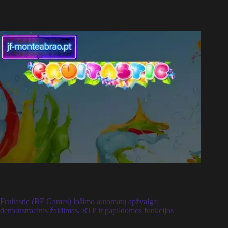
Fruitastic (BF Games) lošimo automatų apžvalga:
demonstracinis žaidimas, RTP ir papildomos funkcijos