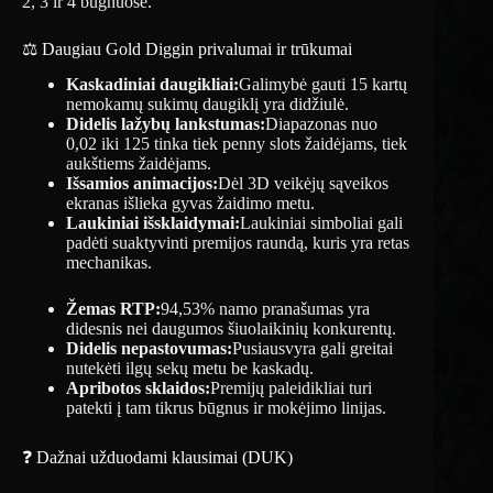
2, 3 ir 4 būgnuose.
⚖️ Daugiau Gold Diggin privalumai ir trūkumai
Kaskadiniai daugikliai:
Galimybė gauti 15 kartų
nemokamų sukimų daugiklį yra didžiulė.
Didelis lažybų lankstumas:
Diapazonas nuo
0,02 iki 125 tinka tiek penny slots žaidėjams, tiek
aukštiems žaidėjams.
Išsamios animacijos:
Dėl 3D veikėjų sąveikos
ekranas išlieka gyvas žaidimo metu.
Laukiniai išsklaidymai:
Laukiniai simboliai gali
padėti suaktyvinti premijos raundą, kuris yra retas
mechanikas.
Žemas RTP:
94,53% namo pranašumas yra
didesnis nei daugumos šiuolaikinių konkurentų.
Didelis nepastovumas:
Pusiausvyra gali greitai
nutekėti ilgų sekų metu be kaskadų.
Apribotos sklaidos:
Premijų paleidikliai turi
patekti į tam tikrus būgnus ir mokėjimo linijas.
❓ Dažnai užduodami klausimai (DUK)