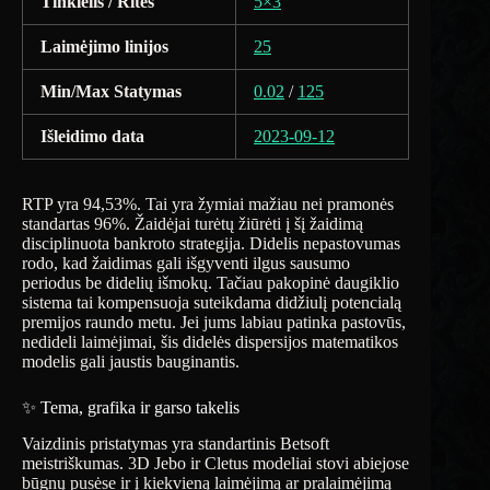
Tinklelis / Ritės
5×3
Laimėjimo linijos
25
Min/Max Statymas
0.02
/
125
Išleidimo data
2023-09-12
RTP yra 94,53%. Tai yra žymiai mažiau nei pramonės
standartas 96%. Žaidėjai turėtų žiūrėti į šį žaidimą
disciplinuota bankroto strategija. Didelis nepastovumas
rodo, kad žaidimas gali išgyventi ilgus sausumo
periodus be didelių išmokų. Tačiau pakopinė daugiklio
sistema tai kompensuoja suteikdama didžiulį potencialą
premijos raundo metu. Jei jums labiau patinka pastovūs,
nedideli laimėjimai, šis didelės dispersijos matematikos
modelis gali jaustis bauginantis.
✨ Tema, grafika ir garso takelis
Vaizdinis pristatymas yra standartinis Betsoft
meistriškumas. 3D Jebo ir Cletus modeliai stovi abiejose
būgnų pusėse ir į kiekvieną laimėjimą ar pralaimėjimą