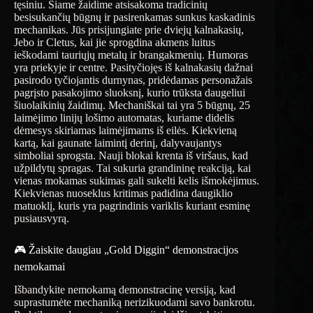
tęsiniu. Šiame žaidime atsisakoma tradicinių
besisukančių būgnų ir pasirenkamas sunkus kaskadinis
mechanikas. Jūs prisijungiate prie dviejų kalnakasių,
Jebo ir Cletus, kai jie sprogdina akmens luitus
ieškodami tauriųjų metalų ir brangakmenių. Humoras
yra priekyje ir centre. Pasityčiojęs iš kalnakasių dažnai
pasirodo tyčiojantis durnynas, pridėdamas personažais
pagrįsto pasakojimo sluoksnį, kurio trūksta daugeliui
šiuolaikinių žaidimų. Mechaniškai tai yra 5 būgnų, 25
laimėjimo linijų lošimo automatas, kuriame didelis
dėmesys skiriamas laimėjimams iš eilės. Kiekvieną
kartą, kai gaunate laimintį derinį, dalyvaujantys
simboliai sprogsta. Nauji blokai krenta iš viršaus, kad
užpildytų spragas. Tai sukuria grandininę reakciją, kai
vienas mokamas sukimas gali sukelti kelis išmokėjimus.
Kiekvienas nuoseklus kritimas padidina daugiklio
matuoklį, kuris yra pagrindinis variklis kuriant esminę
pusiausvyrą.
🎮 Žaiskite daugiau „Gold Diggin“ demonstracijos
nemokamai
Išbandykite nemokamą demonstracinę versiją, kad
suprastumėte mechaniką nerizikuodami savo bankrotu.