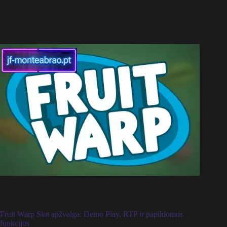
Fruit Warp Slot apžvalga: Demo Play, RTP ir papildomos
funkcijos