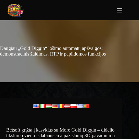
Daugiau „Gold Diggin“ lošimo automatų apžvalgos:
demonstracinis žaidimas, RTP ir papildomos funkcijos
Betsoft grįžta į kasyklas su More Gold Diggin – didelio
tikslumo vieno iš labiausiai atpažįstamų 3D pavadinimų