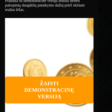
Praktika su demonstracine versija leidžia stebėti
pakopinių daugiklių pataikymo dažnį prieš skiriant
realias lėšas.
ŽAISTI
DEMONSTRACINĘ
VERSIJĄ