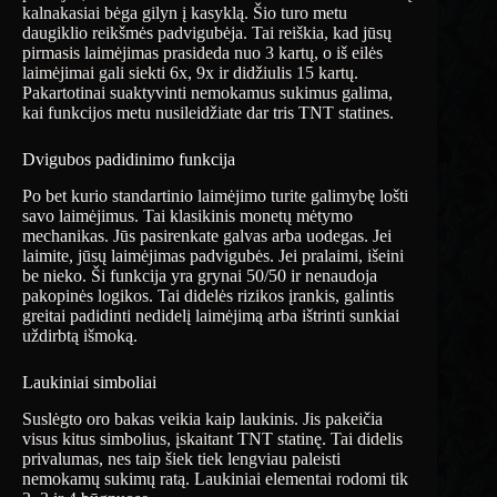
kalnakasiai bėga gilyn į kasyklą. Šio turo metu
daugiklio reikšmės padvigubėja. Tai reiškia, kad jūsų
pirmasis laimėjimas prasideda nuo 3 kartų, o iš eilės
laimėjimai gali siekti 6x, 9x ir didžiulis 15 kartų.
Pakartotinai suaktyvinti nemokamus sukimus galima,
kai funkcijos metu nusileidžiate dar tris TNT statines.
Dvigubos padidinimo funkcija
Po bet kurio standartinio laimėjimo turite galimybę lošti
savo laimėjimus. Tai klasikinis monetų mėtymo
mechanikas. Jūs pasirenkate galvas arba uodegas. Jei
laimite, jūsų laimėjimas padvigubės. Jei pralaimi, išeini
be nieko. Ši funkcija yra grynai 50/50 ir nenaudoja
pakopinės logikos. Tai didelės rizikos įrankis, galintis
greitai padidinti nedidelį laimėjimą arba ištrinti sunkiai
uždirbtą išmoką.
Laukiniai simboliai
Suslėgto oro bakas veikia kaip laukinis. Jis pakeičia
visus kitus simbolius, įskaitant TNT statinę. Tai didelis
privalumas, nes taip šiek tiek lengviau paleisti
nemokamų sukimų ratą. Laukiniai elementai rodomi tik