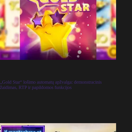
„Gold Star“ lošimo automatų apžvalga: demonstracinis
žaidimas, RTP ir papildomos funkcijos