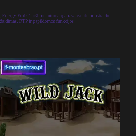
„Energy Fruits“ lošimo automatų apžvalga: demonstracinis
žaidimas, RTP ir papildomos funkcijos