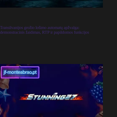
Transilvanijos grožio lošimo automatų apžvalga:
demonstracinis žaidimas, RTP ir papildomos funkcijos