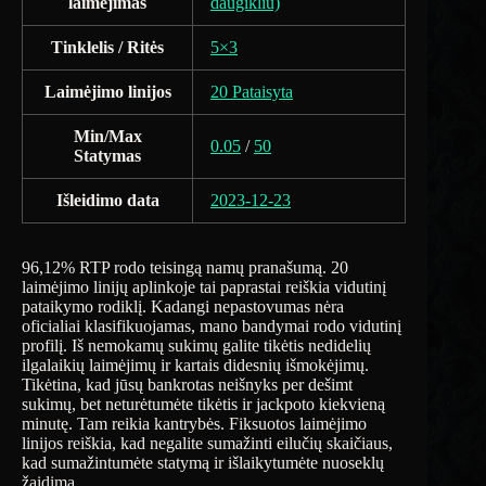
laimėjimas
daugikliu)
Tinklelis / Ritės
5×3
Laimėjimo linijos
20 Pataisyta
Min/Max
0.05
/
50
Statymas
Išleidimo data
2023-12-23
96,12% RTP rodo teisingą namų pranašumą. 20
laimėjimo linijų aplinkoje tai paprastai reiškia vidutinį
pataikymo rodiklį. Kadangi nepastovumas nėra
oficialiai klasifikuojamas, mano bandymai rodo vidutinį
profilį. Iš nemokamų sukimų galite tikėtis nedidelių
ilgalaikių laimėjimų ir kartais didesnių išmokėjimų.
Tikėtina, kad jūsų bankrotas neišnyks per dešimt
sukimų, bet neturėtumėte tikėtis ir jackpoto kiekvieną
minutę. Tam reikia kantrybės. Fiksuotos laimėjimo
linijos reiškia, kad negalite sumažinti eilučių skaičiaus,
kad sumažintumėte statymą ir išlaikytumėte nuoseklų
žaidimą.