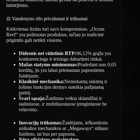
laimėjimus.
⚖️ Vandenyno rifo privalumai ir trūkumai
Kiekvienas lizdas turi savo kompromisus. „Ocean
Reef“ yra poliruotas produktas, tačiau jo tradicinė
prigimtis gali netikti visiems.
Didesnis nei vidutinis RTP:
96,12% grąža yra
konkurencinga ir teisinga dabartinei rinkai.
Mažas statymo minimumas:
Pradedant nuo 0,05
kreditų, jis yra labai prieinamas paprastiems
žaidėjams.
Klasikinė mechanika:
Nemokamų sukimų ir
lošimo funkcijos derinys suteikia pažįstamą
patirtį.
Švari sąsaja:
Žaidimas veikia sklandžiai ir
staliniuose, ir mobiliuosiuose įrenginiuose be
vėlavimo.
Inovacijų trūkumas:
Žaidėjams, ieškantiems
unikalios mechanikos ar „Megaways“ stiliaus
žaidimo, tai bus per paprasta.
Nėra oficialaus maksimalaus