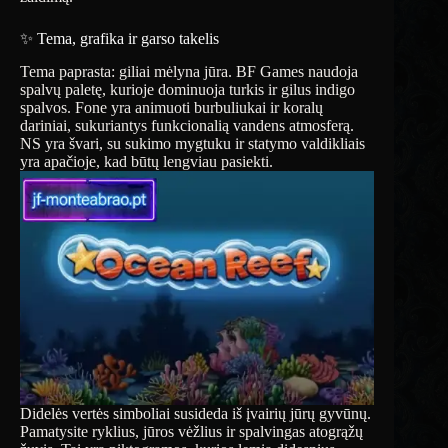
✨ Tema, grafika ir garso takelis
Tema paprasta: giliai mėlyna jūra. BF Games naudoja
spalvų paletę, kurioje dominuoja turkis ir gilus indigo
spalvos. Fone yra animuoti burbuliukai ir koralų
dariniai, sukuriantys funkcionalią vandens atmosferą.
NS yra švari, su sukimo mygtuku ir statymo valdikliais
yra apačioje, kad būtų lengviau pasiekti.
Didelės vertės simboliai susideda iš įvairių jūrų gyvūnų.
Pamatysite ryklius, jūros vėžlius ir spalvingas atogrąžų