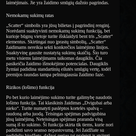
laimėjimais. Jie yra žaidimo smūgių dažnio pagrindas.
Nemokamų sukimų ratas
„Scatter“ simbolis yra jūsų bilietas į pagrindinį renginį.
Norėdami suaktyvinti nemokamų sukimų funkciją, bet
kurioje būgnų vietoje turite išsklaidyti bent tris „Scatter“
elementus. Skirtingai nuo įprastų simbolių, „Scatter“
žaidimams nereikia sekti konkrečios laimėjimo linijos.
Suaktyvinę gausite nustatytą sukimų skaičių. Šio turo
metu visiems laimėjimams taikomas daugiklis. Čia
pasikeičia žaidimo išmokėjimo potencialas. Daugiklis
žymiai padidina standartinių eilutės smūgių vertę, todėl
premijos raundas tampa pelningiausia žaidimo faze.
Rizikos (lošimo) funkcija
Po bet kurio laimėjimo sukimo turite galimybę naudotis
lošimo funkcija. Tai klasikinis žaidimas „Dvigubai arba
nieko“. Turite numatyti paslėptos kortelės spalvą –
raudoną arba juodą. Teisingas spėjimas padvigubina
jūsų laimėjimą. Neteisingas spėjimas praranda visą
sumą iš to sukimo. Ši funkcija skirta tik tiems, kurie nori
padidinti savo seanso nepastovumą. Jei žaidžiate su
nedideliu biudžetu, dažnai geriau tai praleisti ir atsiimti