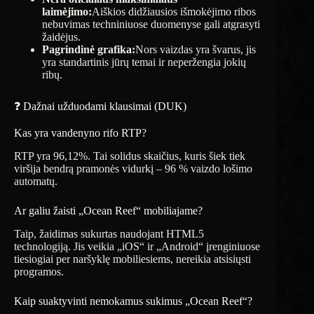
laimėjimo:
Aiškios didžiausios išmokėjimo ribos
nebuvimas techniniuose duomenyse gali atgrasyti
žaidėjus.
Pagrindinė grafika:
Nors vaizdas yra švarus, jis
yra standartinis jūrų temai ir neperžengia jokių
ribų.
❓ Dažnai užduodami klausimai (DUK)
Kas yra vandenyno rifo RTP?
RTP yra 96,12%. Tai solidus skaičius, kuris šiek tiek
viršija bendrą pramonės vidurkį – 96 % vaizdo lošimo
automatų.
Ar galiu žaisti „Ocean Reef“ mobiliajame?
Taip, žaidimas sukurtas naudojant HTML5
technologiją. Jis veikia „iOS“ ir „Android“ įrenginiuose
tiesiogiai per naršyklę mobiliesiems, nereikia atsisiųsti
programos.
Kaip suaktyvinti nemokamus sukimus „Ocean Reef“?