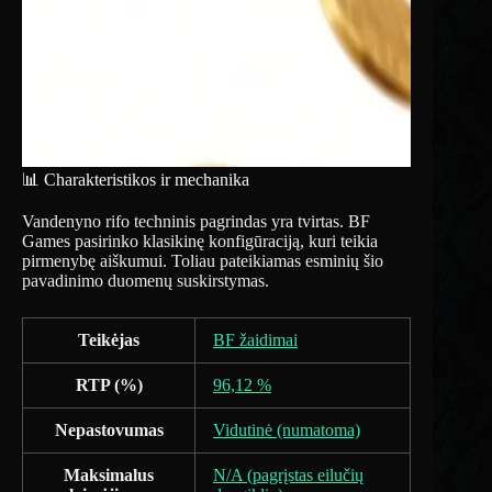
📊 Charakteristikos ir mechanika
Vandenyno rifo techninis pagrindas yra tvirtas. BF
Games pasirinko klasikinę konfigūraciją, kuri teikia
pirmenybę aiškumui. Toliau pateikiamas esminių šio
pavadinimo duomenų suskirstymas.
Teikėjas
BF žaidimai
RTP (%)
96,12 %
Nepastovumas
Vidutinė (numatoma)
Maksimalus
N/A (pagrįstas eilučių