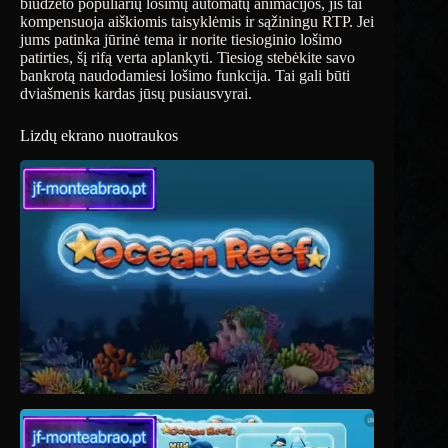
biudžeto populiarių lošimų automatų animacijos, jis tai
kompensuoja aiškiomis taisyklėmis ir sąžiningu RTP. Jei
jums patinka jūrinė tema ir norite tiesioginio lošimo
patirties, šį rifą verta aplankyti. Tiesiog stebėkite savo
bankrotą naudodamiesi lošimo funkcija. Tai gali būti
dviašmenis kardas jūsų pusiausvyrai.
Lizdų ekrano nuotraukos