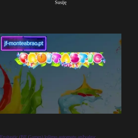
Susiję
Fruitastic (BF Games) lošimo automatų apžvalga: