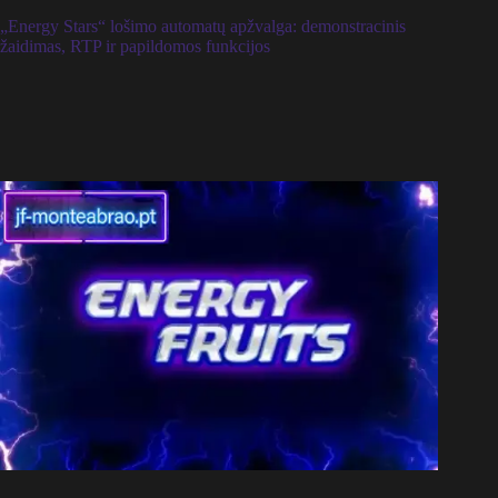
„Energy Stars“ lošimo automatų apžvalga: demonstracinis
žaidimas, RTP ir papildomos funkcijos