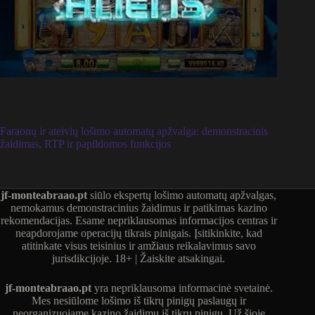
Faraonų ir ateivių lošimo automatų apžvalga: demonstracinis
žaidimas, RTP ir papildomos funkcijos
jf-monteabraao.pt
siūlo ekspertų lošimo automatų apžvalgas,
nemokamus demonstracinius žaidimus ir patikimas kazino
rekomendacijas. Esame nepriklausomas informacijos centras ir
neapdorojame operacijų tikrais pinigais. Įsitikinkite, kad
atitinkate visus teisinius ir amžiaus reikalavimus savo
jurisdikcijoje. 18+ | Žaiskite atsakingai.
jf-monteabraao.pt
yra nepriklausoma informacinė svetainė.
Mes nesiūlome lošimo iš tikrų pinigų paslaugų ir
neorganizuojame kazino žaidimų iš tikrų pinigų. Už šioje