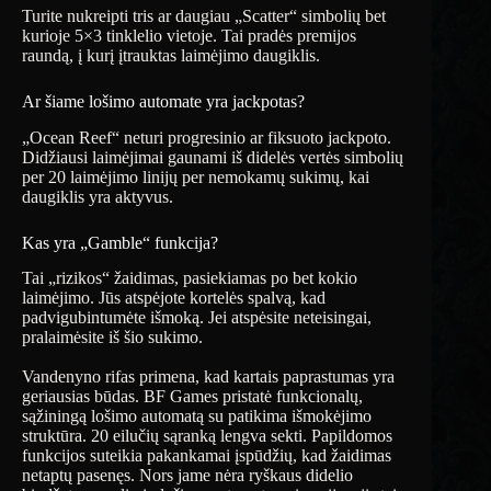
Turite nukreipti tris ar daugiau „Scatter“ simbolių bet
kurioje 5×3 tinklelio vietoje. Tai pradės premijos
raundą, į kurį įtrauktas laimėjimo daugiklis.
Ar šiame lošimo automate yra jackpotas?
„Ocean Reef“ neturi progresinio ar fiksuoto jackpoto.
Didžiausi laimėjimai gaunami iš didelės vertės simbolių
per 20 laimėjimo linijų per nemokamų sukimų, kai
daugiklis yra aktyvus.
Kas yra „Gamble“ funkcija?
Tai „rizikos“ žaidimas, pasiekiamas po bet kokio
laimėjimo. Jūs atspėjote kortelės spalvą, kad
padvigubintumėte išmoką. Jei atspėsite neteisingai,
pralaimėsite iš šio sukimo.
Vandenyno rifas primena, kad kartais paprastumas yra
geriausias būdas. BF Games pristatė funkcionalų,
sąžiningą lošimo automatą su patikima išmokėjimo
struktūra. 20 eilučių sąranką lengva sekti. Papildomos
funkcijos suteikia pakankamai įspūdžių, kad žaidimas
netaptų pasenęs. Nors jame nėra ryškaus didelio