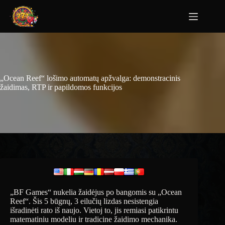
„Ocean Reef“ lošimo automatų apžvalga: demonstracinis
žaidimas, RTP ir papildomos funkcijos
„BF Games“ nukelia žaidėjus po bangomis su „Ocean
Reef“. Šis 5 būgnų, 3 eilučių lizdas nesistengia
išradinėti rato iš naujo. Vietoj to, jis remiasi patikrintu
matematiniu modeliu ir tradicine žaidimo mechanika.