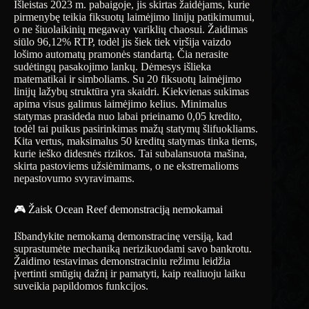
Išleistas 2023 m. pabaigoje, jis skirtas žaidėjams, kurie
pirmenybę teikia fiksuotų laimėjimo linijų patikimumui,
o ne šiuolaikinių megaway variklių chaosui. Žaidimas
siūlo 96,12% RTP, todėl jis šiek tiek viršija vaizdo
lošimo automatų pramonės standartą. Čia nerasite
sudėtingų pasakojimo lankų. Dėmesys išlieka
matematikai ir simboliams. Su 20 fiksuotų laimėjimo
linijų lažybų struktūra yra skaidri. Kiekvienas sukimas
apima visus galimus laimėjimo kelius. Minimalus
statymas prasideda nuo labai prieinamo 0,05 kredito,
todėl tai puikus pasirinkimas mažų statymų šlifuokliams.
Kita vertus, maksimalus 50 kreditų statymas tinka tiems,
kurie ieško didesnės rizikos. Tai subalansuota mašina,
skirta pastoviems užsiėmimams, o ne ekstremalioms
nepastovumo svyravimams.
🎮 Žaisk Ocean Reef demonstraciją nemokamai
Išbandykite nemokamą demonstracinę versiją, kad
suprastumėte mechaniką nerizikuodami savo bankrotu.
Žaidimo testavimas demonstraciniu režimu leidžia
įvertinti smūgių dažnį ir pamatyti, kaip realiuoju laiku
suveikia papildomos funkcijos.