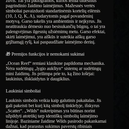
žuvis. Tai yra piktogramos, kurios lemia didesnius
pagrindinio žaidimo laimėjimus. Mažesnės vertės
simboliai pavaizduoti standartinėmis kortelių eilėmis
(10, J, Q, K, A), sudarytomis pagal povandeninį
motyvą. Garso takelis yra ambientinis ir neįkyrus. Jis
neatitraukia dėmesio nuo besisukančių būgnų, o tai yra
palengvėjimas ilgesnių užsiėmimų metu. Garso efektai,
skirti laimėjimui, yra aiškūs ir suteikia aiškų garso
grįžtamąjį ryšį, kai paspaudžiate laimėjimo derinį.
🎁 Premijos funkcijos ir nemokami sukimai
„Ocean Reef“ remiasi klasikine papildoma mechanika.
Nėra sudėtingų „lygio aukštyn“ sistemų ar sudėtingų
mini žaidimų. Jis prilimpa prie to, ką žino lošėjai:
laukinius, išsklaidytus ir daugiklius.
Laukiniai simboliai
Laukinis simbolis veikia kaip galutinis pakaitalas. Jis
gali pakeisti bet kurį kitą simbolį tinklelyje, išskyrus
„Scatter“. „Wilds“ nukreipimas yra būtinas norint
užpildyti atotrūkį tarp identiškų simbolių laimėjimo
linijoje. Baziniame žaidime Wilds pasirodo pakankamai
dažnai, kad prarastus sukimus paverstų ribiniais