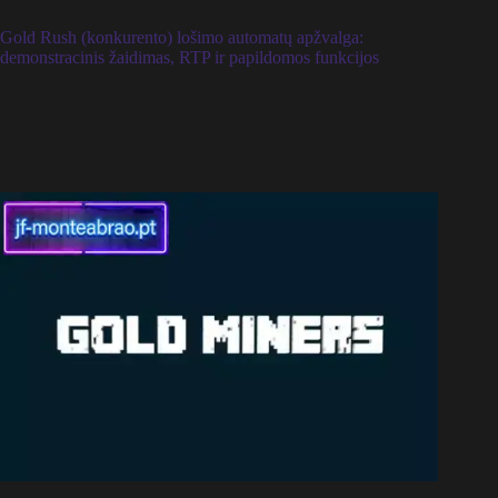
Gold Rush (konkurento) lošimo automatų apžvalga:
demonstracinis žaidimas, RTP ir papildomos funkcijos