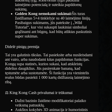
aukštesnį lygį. Kiekvienas lygis padidina
laimėjimo potencialą ir suteikia papildomų
sukimų.
Golden Kong nemokami sukimai:
Šis turas
žaidžiamas 5×4 tinklelyje su 40 laimėjimo linijų.
Pasibaigus sukimams, jūs pateksite į „Wild
Tutorial“, kur visi sukaupti laukiniai simboliai
grąžinami ant būgnų, kad būtų atliktas paskutinis
super sukimas.
Didelė pinigų premija
Tai yra galutinis tikslas. Tai pasieksite arba nusileisdami
ant vairo, arba naudodami kitas papildomas funkcijas.
Kongą supa statinės, kurios sukasi, kad atskleistų
didelius daugiklius. Jūs pasirenkate bananą, kad
tęstumėte arba sustotumėte. Ši funkcija yra vienintelis
realus būdas pasiekti 1 000 kartų didžiausią laimėjimo
ribą.
⚖️ King Kong Cash privalumai ir trūkumai
Dažni bazinio žaidimo modifikatoriai palaiko
veiksmą patrauklų.
Aukštos kokybės 3D animacija ir humoristinis