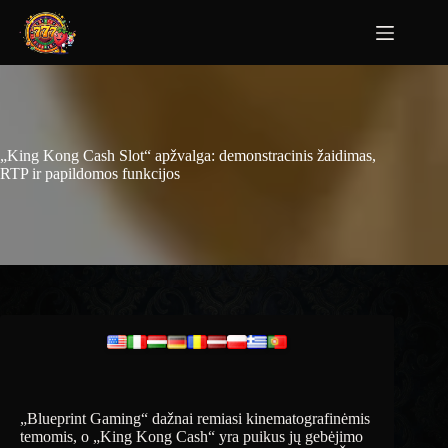
„King Kong Cash Slot“ apžvalga: demonstracinis žaidimas,
RTP ir papildomos funkcijos
„Blueprint Gaming“ dažnai remiasi kinematografinėmis
temomis, o „King Kong Cash“ yra puikus jų gebėjimo