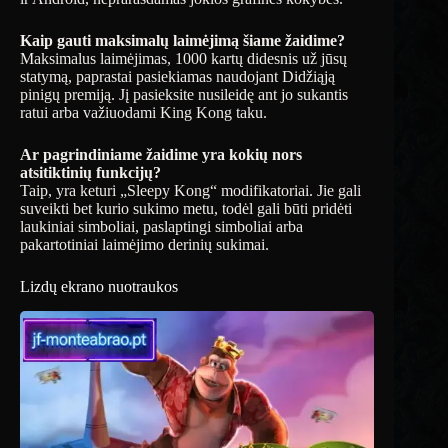
Kaip gauti maksimalų laimėjimą šiame žaidime?
Maksimalus laimėjimas, 1000 kartų didesnis už jūsų
statymą, paprastai pasiekiamas naudojant Didžiąją
pinigų premiją. Jį pasieksite nusileidę ant jo sukantis
ratui arba važiuodami King Kong taku.
Ar pagrindiniame žaidime yra kokių nors
atsitiktinių funkcijų?
Taip, yra keturi „Sleepy Kong“ modifikatoriai. Jie gali
suveikti bet kurio sukimo metu, todėl gali būti pridėti
laukiniai simboliai, paslaptingi simboliai arba
pakartotiniai laimėjimo derinių sukimai.
Lizdų ekrano nuotraukos