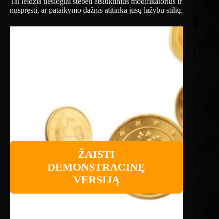
Tai leidžia tiesiogiai stebėti atsitiktinius modifikatorius ir
nuspręsti, ar pataikymo dažnis atitinka jūsų lažybų stilių.
ŽAISTI
DEMONSTRACINĘ
VERSIJĄ