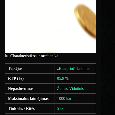
📊 Charakteristikos ir mechanika
Teikėjas
„Blueprint“ žaidimai
RTP (%)
95,8 %
Nepastovumas
Žemas-Vidutinis
Maksimalus laimėjimas
1000 kartų
Tinklelis / Ritės
5×3