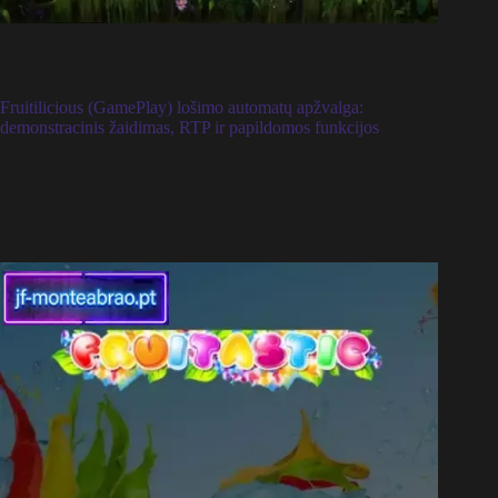
Fruitilicious (GamePlay) lošimo automatų apžvalga:
demonstracinis žaidimas, RTP ir papildomos funkcijos