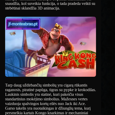
snaudžia, kol suveikia funkcija, o tada pradeda veikti su
stebėtinai sklandžia 3D animacija.
Tarp daug uždirbančių simbolių yra cigarą rūkantis
raganosis, piratinė papūga, tigras su pypke ir krokodilas.
Laukinis simbolis yra statinė, kuri pakeičia visus
standartinius mokėjimo simbolius. Mažesnes vertes
vaizduoja spalvingos kortų eilės nuo Jack iki Ace.
Garso takelis yra nuotaikingas ir džiunglių tema, kurį
persmelkia kartais Kongo knarkimas ir mechaniniai