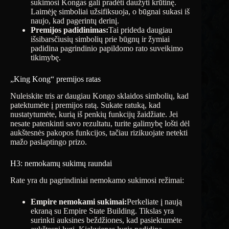
sukimosi Kongas gali pradėti daužyti krūtinę.
Laimėję simboliai užsifiksuoja, o būgnai sukasi iš
naujo, kad pagerintų derinį.
Premijos padidinimas:
Tai prideda daugiau
išsibarsčiusių simbolių prie būgnų ir žymiai
padidina pagrindinio papildomo rato suveikimo
tikimybę.
„King Kong“ premijos ratas
Nuleiskite tris ar daugiau Kongo sklaidos simbolių, kad
patektumėte į premijos ratą. Sukate ratuką, kad
nustatytumėte, kurią iš penkių funkcijų žaidžiate. Jei
nesate patenkinti savo rezultatu, turite galimybę lošti dėl
aukštesnės pakopos funkcijos, tačiau rizikuojate netekti
mažo paslaptingo prizo.
H3: nemokamų sukimų raundai
Rate yra du pagrindiniai nemokamo sukimosi režimai:
Empire nemokami sukimai:
Perkeliate į naują
ekraną su Empire State Building. Tikslas yra
surinkti auksines beždžiones, kad pasiektumėte