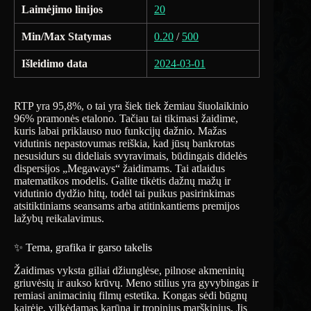
Laimėjimo linijos
20
Min/Max Statymas
0.20
/
500
Išleidimo data
2024-03-01
RTP yra 95,8%, o tai yra šiek tiek žemiau šiuolaikinio
96% pramonės etalono. Tačiau tai tikimasi žaidime,
kuris labai priklauso nuo funkcijų dažnio. Mažas
vidutinis nepastovumas reiškia, kad jūsų bankrotas
nesusidurs su dideliais svyravimais, būdingais didelės
dispersijos „Megaways“ žaidimams. Tai atlaidus
matematikos modelis. Galite tikėtis dažnų mažų ir
vidutinio dydžio hitų, todėl tai puikus pasirinkimas
atsitiktiniams seansams arba atitinkantiems premijos
lažybų reikalavimus.
✨ Tema, grafika ir garso takelis
Žaidimas vyksta giliai džiunglėse, pilnose akmeninių
griuvėsių ir aukso krūvų. Meno stilius yra gyvybingas ir
remiasi animacinių filmų estetika. Kongas sėdi būgnų
kairėje, vilkėdamas karūną ir tropinius marškinius. Jis