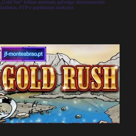
„Gold Star“ lošimo automatų apžvalga: demonstracinis
žaidimas, RTP ir papildomos funkcijos