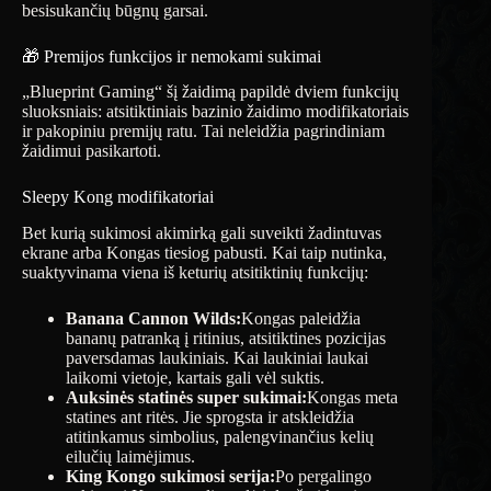
besisukančių būgnų garsai.
🎁 Premijos funkcijos ir nemokami sukimai
„Blueprint Gaming“ šį žaidimą papildė dviem funkcijų
sluoksniais: atsitiktiniais bazinio žaidimo modifikatoriais
ir pakopiniu premijų ratu. Tai neleidžia pagrindiniam
žaidimui pasikartoti.
Sleepy Kong modifikatoriai
Bet kurią sukimosi akimirką gali suveikti žadintuvas
ekrane arba Kongas tiesiog pabusti. Kai taip nutinka,
suaktyvinama viena iš keturių atsitiktinių funkcijų:
Banana Cannon Wilds:
Kongas paleidžia
bananų patranką į ritinius, atsitiktines pozicijas
paversdamas laukiniais. Kai laukiniai laukai
laikomi vietoje, kartais gali vėl suktis.
Auksinės statinės super sukimai:
Kongas meta
statines ant ritės. Jie sprogsta ir atskleidžia
atitinkamus simbolius, palengvinančius kelių
eilučių laimėjimus.
King Kongo sukimosi serija:
Po pergalingo