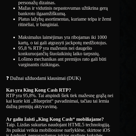
personažų dizainas.
Mažas ir vidutinis nepastovumas užtikrina gerą
bankroto ilgaamžiškumą.
Platus lažybų asortimentas, kuriame telpa ir žemi
ritinėliai, ir banginiai.
Maksimalus laimėjimas yra ribojamas iki 1000
kartų, o tai gali atgrasyti jackpotų medžiotojus.
95,8 % RTP yra mažesnis nei daugelio
konkuruojančių šiuolaikinių laiko tarpsnių.
Lošimo mechanikas ant premijos rato gali būti
varginantis rizikingas.
❓ Dažnai užduodami klausimai (DUK)
Kas yra King Kong Cash RTP?
RTP yra 95,8%. Tai atspindi šiek tiek mažesnę grąžą nei
kai kurie kiti „Blueprint“ pavadinimai, tačiau tai lemia
dažną premijų aktyvavimą.
Ar galiu žaisti „King Kong Cash“ mobiliajame?
Taip. Lizdas sukurtas naudojant HTML5 technologiją.
Jis puikiai veikia mobiliosiose naršyklėse, skirtose iOS
ir Android, neprarasdamas jokios grafinės kokybės.