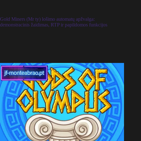
Gold Miners (Mr ty) lošimo automatų apžvalga:
demonstracinis žaidimas, RTP ir papildomos funkcijos