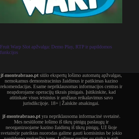
Fruit Warp Slot apžvalga: Demo Play, RTP ir papildomos
funkcijos
jf-monteabraao.pt
siūlo ekspertų lošimo automatų apžvalgas,
nemokamus demonstracinius žaidimus ir patikimas kazino
rekomendacijas. Esame nepriklausomas informacijos centras ir
neapdorojame operacijų tikrais pinigais. Įsitikinkite, kad
atitinkate visus teisinius ir amžiaus reikalavimus savo
jurisdikcijoje. 18+ | Žaiskite atsakingai.
jf-monteabraao.pt
yra nepriklausoma informacinė svetainė.
Mes nesiūlome lošimo iš tikrų pinigų paslaugų ir
neorganizuojame kazino žaidimų iš tikrų pinigų. Už šioje
svetainėje pateiktas nuorodas galime gauti komisinius be jokio
papildomo mokesčio jums. Lošimas susijęs su rizika ir gali