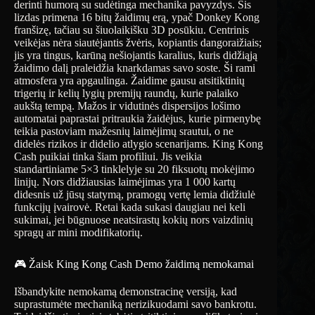
derinti humorą su sudėtinga mechanika pavyzdys. Šis
lizdas primena 16 bitų žaidimų erą, ypač Donkey Kong
franšizę, tačiau su šiuolaikišku 3D posūkiu. Centrinis
veikėjas nėra siautėjantis žvėris, kopiantis dangoraižiais;
jis yra tingus, karūną nešiojantis karalius, kuris didžiąją
žaidimo dalį praleidžia knarkdamas savo soste. Ši rami
atmosfera yra apgaulinga. Žaidime gausu atsitiktinių
trigerių ir kelių lygių premijų raundų, kurie palaiko
aukštą tempą. Mažos ir vidutinės dispersijos lošimo
automatai paprastai pritraukia žaidėjus, kurie pirmenybę
teikia pastoviam mažesnių laimėjimų srautui, o ne
didelės rizikos ir didelio atlygio scenarijams. King Kong
Cash puikiai tinka šiam profiliui. Jis veikia
standartiniame 5×3 tinklelyje su 20 fiksuotų mokėjimo
linijų. Nors didžiausias laimėjimas yra 1 000 kartų
didesnis už jūsų statymą, pramogų vertę lemia didžiulė
funkcijų įvairovė. Retai kada sukasi daugiau nei keli
sukimai, jei būgnuose neatsirastų kokių nors vaizdinių
spragų ar mini modifikatorių.
🎮 Žaisk King Kong Cash Demo žaidimą nemokamai
Išbandykite nemokamą demonstracinę versiją, kad
suprastumėte mechaniką nerizikuodami savo bankrotu.