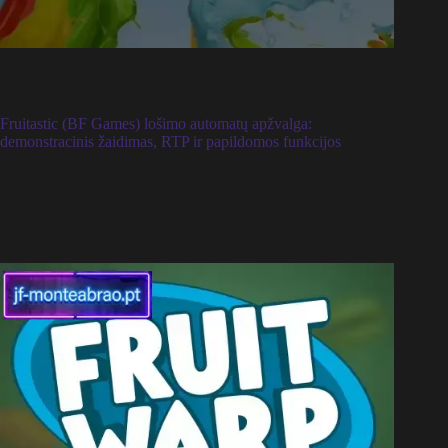
Fruitastic (BF Games) lošimo automatų apžvalga:
demonstracinis žaidimas, RTP ir papildomos funkcijos