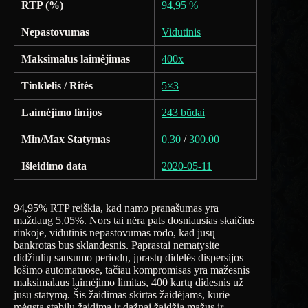
RTP (%)
94,95 %
Nepastovumas
Vidutinis
Maksimalus laimėjimas
400x
Tinklelis / Ritės
5×3
Laimėjimo linijos
243 būdai
Min/Max Statymas
0.30
/
300.00
Išleidimo data
2020-05-11
94,95% RTP reiškia, kad namo pranašumas yra
maždaug 5,05%. Nors tai nėra pats dosniausias skaičius
rinkoje, vidutinis nepastovumas rodo, kad jūsų
bankrotas bus sklandesnis. Paprastai nematysite
didžiulių sausumo periodų, įprastų didelės dispersijos
lošimo automatuose, tačiau kompromisas yra mažesnis
maksimalaus laimėjimo limitas, 400 kartų didesnis už
jūsų statymą. Šis žaidimas skirtas žaidėjams, kurie
mėgsta stabilų žaidimą ir dažnai žaidžia mažus ir