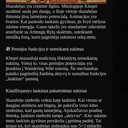
Skarabėjas yra centrinė figūra. Mitologijoje Khepri
nustūmė saulę per dangų, o šioje vietoje skarabėjas
išstumia jūsų laimėjimo potencialą. Animacijos yra
švarios. Kai pasirodo laukinis gyvūnas, jis švyti mėlyna
mistine energija. Garso takelis yra standartinė orkestrinė
aranžuotė su Artimųjų Rytų skalėmis, suteikianti
ritmišką foną, kuris pagreitėja sukimosi sekų metu.
🎁 Premijos funkcijos ir nemokami sukimai
Khepri nenaudoja tradicinių išsklaidytų nemokamų
sukimų. Vietoj to, visas premijos potencialas yra
įtrauktas į Wandering Wild sistemą. Šis mechanikas
palaiko pagrindinį žaidimą aktyvų ir sumažina funkcijos
„laukimo“ jausmą.
Klaidžiojantys laukiniai pakartotiniai sukimai
Skarabėjo simbolis veikia kaip laukinis. Kai vienas ar
daugiau atsiduria ant būgnų, jie pakeičia visus kitus
simbolius, kad gautų laimėjimą. Apskaičiavus pradinę
išmoką, laukinis simbolis tampa „aktyvus“. Kito sukimo
metu laukinis gyvūnas persikelia į gretimą padėtį. Tai
tęsiasi tol, kol skarabėjas atsitraukia nuo 5×3 tinklelio