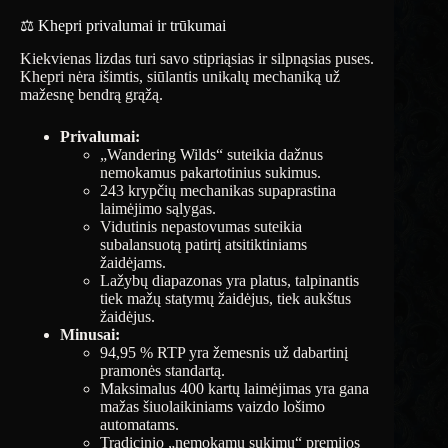
⚖️ Khepri privalumai ir trūkumai
Kiekvienas lizdas turi savo stipriąsias ir silpnąsias puses.
Khepri nėra išimtis, siūlantis unikalų mechaniką už
mažesnę bendrą grąžą.
Privalumai:
„Wandering Wilds“ suteikia dažnus
nemokamus pakartotinius sukimus.
243 krypčių mechanikas supaprastina
laimėjimo sąlygas.
Vidutinis nepastovumas suteikia
subalansuotą patirtį atsitiktiniams
žaidėjams.
Lažybų diapazonas yra platus, talpinantis
tiek mažų statymų žaidėjus, tiek aukštus
žaidėjus.
Minusai:
94,95 % RTP yra žemesnis už dabartinį
pramonės standartą.
Maksimalus 400 kartų laimėjimas yra gana
mažas šiuolaikiniams vaizdo lošimo
automatams.
Tradicinio „nemokamų sukimų“ premijos