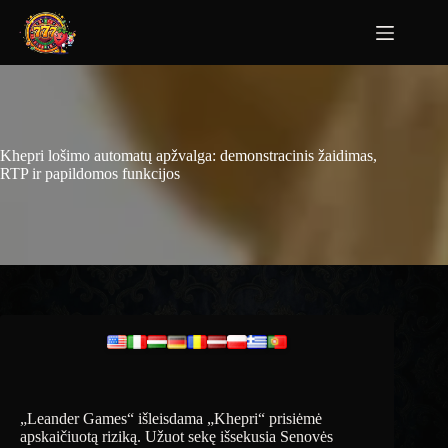
Khepri lošimo automatų apžvalga: demonstracinis žaidimas,
RTP ir papildomos funkcijos
„Leander Games“ išleisdama „Khepri“ prisiėmė
apskaičiuotą riziką. Užuot sekę išsekusia Senovės