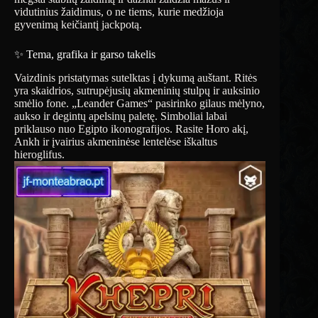
vidutinius žaidimus, o ne tiems, kurie medžioja
gyvenimą keičiantį jackpotą.
✨ Tema, grafika ir garso takelis
Vaizdinis pristatymas sutelktas į dykumą auštant. Ritės
yra skaidrios, sutrupėjusių akmeninių stulpų ir auksinio
smėlio fone. „Leander Games“ pasirinko gilaus mėlyno,
aukso ir degintų apelsinų paletę. Simboliai labai
priklauso nuo Egipto ikonografijos. Rasite Horo akį,
Ankh ir įvairius akmeninėse lentelėse iškaltus
hieroglifus.