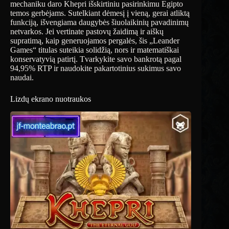
mechaniku daro Khepri išskirtiniu pasirinkimu Egipto
temos gerbėjams. Sutelkiant dėmesį į vieną, gerai atliktą
funkciją, išvengiama daugybės šiuolaikinių pavadinimų
netvarkos. Jei vertinate pastovų žaidimą ir aiškų
supratimą, kaip generuojamos pergalės, šis „Leander
Games“ titulas suteikia solidžią, nors ir matematiškai
konservatyvią patirtį. Tvarkykite savo bankrotą pagal
94,95% RTP ir naudokite pakartotinius sukimus savo
naudai.
Lizdų ekrano nuotraukos