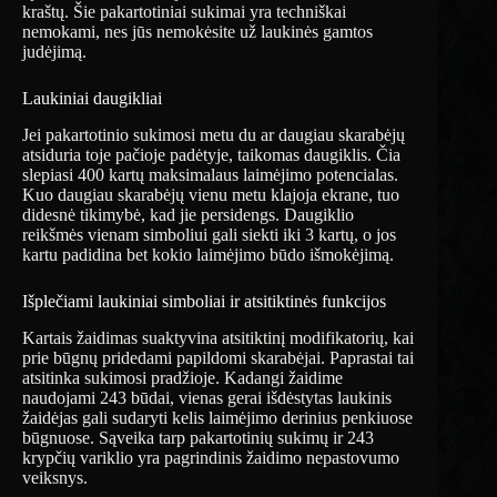
kraštų. Šie pakartotiniai sukimai yra techniškai
nemokami, nes jūs nemokėsite už laukinės gamtos
judėjimą.
Laukiniai daugikliai
Jei pakartotinio sukimosi metu du ar daugiau skarabėjų
atsiduria toje pačioje padėtyje, taikomas daugiklis. Čia
slepiasi 400 kartų maksimalaus laimėjimo potencialas.
Kuo daugiau skarabėjų vienu metu klajoja ekrane, tuo
didesnė tikimybė, kad jie persidengs. Daugiklio
reikšmės vienam simboliui gali siekti iki 3 kartų, o jos
kartu padidina bet kokio laimėjimo būdo išmokėjimą.
Išplečiami laukiniai simboliai ir atsitiktinės funkcijos
Kartais žaidimas suaktyvina atsitiktinį modifikatorių, kai
prie būgnų pridedami papildomi skarabėjai. Paprastai tai
atsitinka sukimosi pradžioje. Kadangi žaidime
naudojami 243 būdai, vienas gerai išdėstytas laukinis
žaidėjas gali sudaryti kelis laimėjimo derinius penkiuose
būgnuose. Sąveika tarp pakartotinių sukimų ir 243
krypčių variklio yra pagrindinis žaidimo nepastovumo
veiksnys.