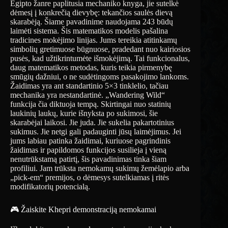
Egipto žanre paplitusia mechaniko knyga, jie sutelkė
dėmesį į konkrečią dievybę: tekančios saulės dievą
skarabėją. Šiame pavadinime naudojama 243 būdų
laimėti sistema. Šis matematikos modelis pašalina
tradicines mokėjimo linijas. Jums tereikia atitinkamų
simbolių gretimuose būgnuose, pradedant nuo kairiosios
pusės, kad užtikrintumėte išmokėjimą. Tai funkcionalus,
daug matematikos metodas, kuris teikia pirmenybę
smūgių dažniui, o ne sudėtingoms pasakojimo lankoms.
Žaidimas yra ant standartinio 5×3 tinklelio, tačiau
mechanika yra nestandartinė. „Wandering Wild“
funkcija čia diktuoja tempą. Skirtingai nuo statinių
laukinių laukų, kurie išnyksta po sukimosi, šie
skarabėjai laikosi. Jie juda. Jie sukelia pakartotinius
sukimus. Jie netgi gali padauginti jūsų laimėjimus. Jei
jums labiau patinka žaidimai, kuriuose pagrindinis
žaidimas ir papildomos funkcijos susilieja į vieną
nenutrūkstamą patirtį, šis pavadinimas tinka šiam
profiliui. Jam trūksta nemokamų sukimų žemėlapio arba
„pick-em“ premijos, o dėmesys sutelkiamas į ritės
modifikatorių potencialą.
🎮 Žaiskite Khepri demonstraciją nemokamai