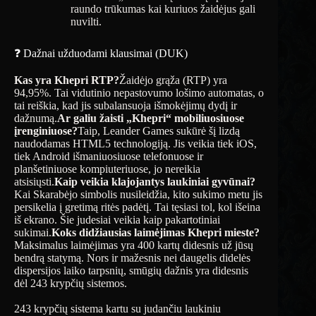
raundo trūkumas kai kuriuos žaidėjus gali
nuvilti.
❓ Dažnai užduodami klausimai (DUK)
Kas yra Khepri RTP?
Žaidėjo grąža (RTP) yra
94,95%. Tai vidutinio nepastovumo lošimo automatas, o
tai reiškia, kad jis subalansuoja išmokėjimų dydį ir
dažnumą.
Ar galiu žaisti „Khepri“ mobiliuosiuose
įrenginiuose?
Taip, Leander Games sukūrė šį lizdą
naudodamas HTML5 technologiją. Jis veikia tiek iOS,
tiek Android išmaniuosiuose telefonuose ir
planšetiniuose kompiuteriuose, jo nereikia
atsisiųsti.
Kaip veikia klajojantys laukiniai gyvūnai?
Kai Skarabėjo simbolis nusileidžia, kito sukimo metu jis
persikelia į gretimą ritės padėtį. Tai tęsiasi tol, kol išeina
iš ekrano. Šie judesiai veikia kaip pakartotiniai
sukimai.
Koks didžiausias laimėjimas Khepri mieste?
Maksimalus laimėjimas yra 400 kartų didesnis už jūsų
bendrą statymą. Nors ir mažesnis nei daugelis didelės
dispersijos laiko tarpsnių, smūgių dažnis yra didesnis
dėl 243 krypčių sistemos.
243 krypčių sistema kartu su judančiu laukiniu