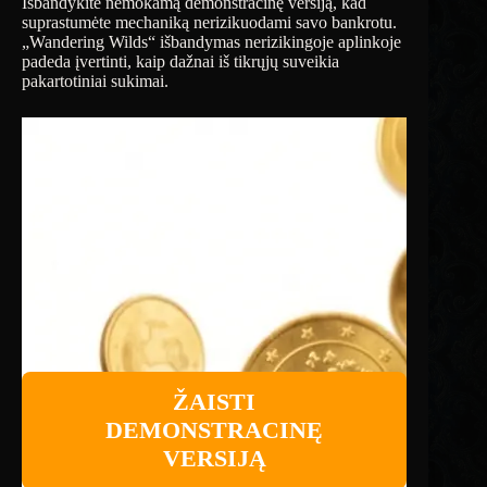
Išbandykite nemokamą demonstracinę versiją, kad
suprastumėte mechaniką nerizikuodami savo bankrotu.
„Wandering Wilds“ išbandymas nerizikingoje aplinkoje
padeda įvertinti, kaip dažnai iš tikrųjų suveikia
pakartotiniai sukimai.
ŽAISTI
DEMONSTRACINĘ
VERSIJĄ