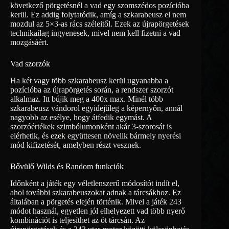
következő pörgetésnél a vad egy szomszédos pozícióba
kerül. Ez addig folytatódik, amíg a szkarabeusz el nem
mozdul az 5×3-as rács széleitől. Ezek az újrapörgetések
technikailag ingyenesek, mivel nem kell fizetni a vad
mozgásáért.
Vad szorzók
Ha két vagy több szkarabeusz kerül ugyanabba a
pozícióba az újrapörgetés során, a rendszer szorzót
alkalmaz. Itt bújik meg a 400x max. Minél több
szkarabeusz vándorol egyidejűleg a képernyőn, annál
nagyobb az esélye, hogy átfedik egymást. A
szorzóértékek szimbólumonként akár 3-szorosát is
elérhetik, és ezek együttesen növelik bármely nyerési
mód kifizetését, amelyben részt vesznek.
Bővülő Wilds és Random funkciók
Időnként a játék egy véletlenszerű módosítót indít el,
ahol további szkarabeuszokat adnak a tárcsákhoz. Ez
általában a pörgetés elején történik. Mivel a játék 243
módot használ, egyetlen jól elhelyezett vad több nyerő
kombinációt is teljesíthet az öt tárcsán. Az