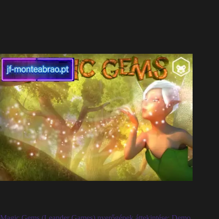
Magic Gems (Leander Games) nyerőgépek áttekintése: Demo