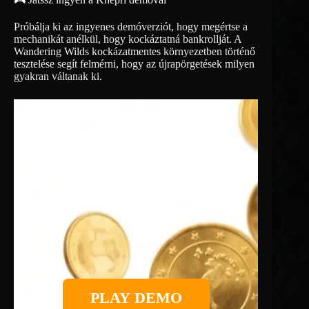
Próbálja ki az ingyenes demóverziót, hogy megértse a
mechanikát anélkül, hogy kockáztatná bankrollját. A
Wandering Wilds kockázatmentes környezetben történő
tesztelése segít felmérni, hogy az újrapörgetések milyen
gyakran váltanak ki.
PLAY DEMO