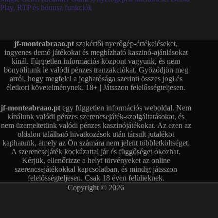
Play, RTP és bónusz funkciók
jf-monteabraao.pt
szakértői nyerőgép-értékeléseket,
ingyenes demó játékokat és megbízható kaszinó-ajánlásokat
kínál. Független információs központ vagyunk, és nem
bonyolítunk le valódi pénzes tranzakciókat. Győződjön meg
arról, hogy megfelel a joghatósága szerinti összes jogi és
életkori követelménynek. 18+ | Játsszon felelősségteljesen.
jf-monteabraao.pt
egy független információs weboldal. Nem
kínálunk valódi pénzes szerencsejáték-szolgáltatásokat, és
nem üzemeltetünk valódi pénzes kaszinójátékokat. Az ezen az
oldalon található hivatkozások után társult jutalékot
kaphatunk, amely az Ön számára nem jelent többletköltséget.
A szerencsejáték kockázattal jár és függőséget okozhat.
Kérjük, ellenőrizze a helyi törvényeket az online
szerencsejátékokkal kapcsolatban, és mindig játsszon
felelősségteljesen. Csak 18 éven felülieknek.
Copyright © 2026