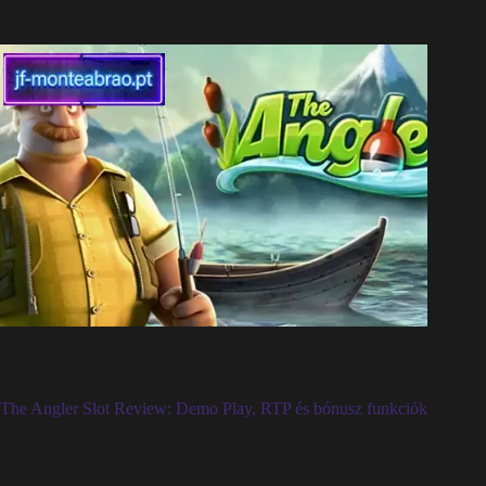
The Angler Slot Review: Demo Play, RTP és bónusz funkciók