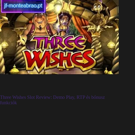
Three Wishes Slot Review: Demo Play, RTP és bónusz
funkciók