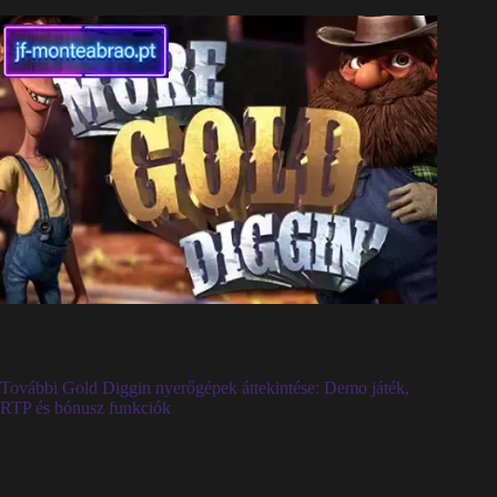
További Gold Diggin nyerőgépek áttekintése: Demo játék,
RTP és bónusz funkciók