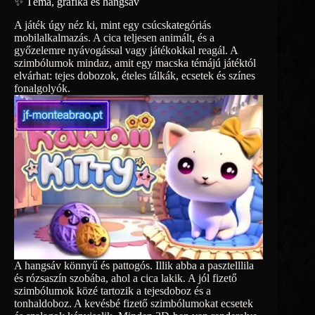
✨ Téma, grafika és hangsáv
A játék úgy néz ki, mint egy csúcskategóriás
mobilalkalmazás. A cica teljesen animált, és a
győzelemre nyávogással vagy játékokkal reagál. A
szimbólumok mindaz, amit egy macska témájú játéktól
elvárhat: tejes dobozok, ételes tálkák, ecsetek és színes
fonalgolyók.
A hangsáv könnyű és pattogós. Illik abba a pasztelllila
és rózsaszín szobába, ahol a cica lakik. A jól fizető
szimbólumok közé tartozik a tejesdoboz és a
tonhaldoboz. A kevésbé fizető szimbólumokat ecsetek