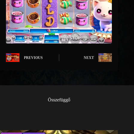
PREVIOUS
NEXT
Összefüggő