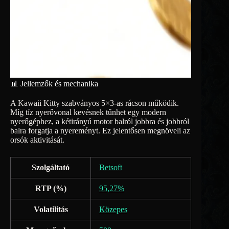
📊 Jellemzők és mechanika
A Kawaii Kitty szabványos 5×3-as rácson működik.
Míg tíz nyerővonal kevésnek tűnhet egy modern
nyerőgéphez, a kétirányú motor balról jobbra és jobbról
balra forgatja a nyereményt. Ez jelentősen megnöveli az
orsók aktivitását.
Szolgáltató
Betsoft
RTP (%)
95,27%
Volatilitás
Közepes