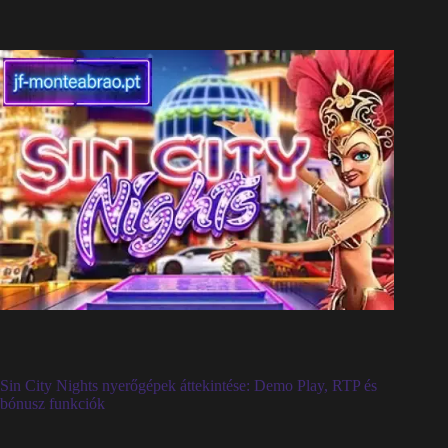
Sin City Nights nyerőgépek áttekintése: Demo Play, RTP és
bónusz funkciók