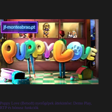
Puppy Love (Betsoft) nyerőgépek áttekintése: Demo Play,
RTP és bónusz funkciók