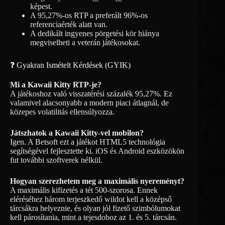
képest.
A 95,27%-os RTP a preferált 96%-os
referenciaérték alatt van.
A dedikált ingyenes pörgetési kör hiánya
megviselheti a veterán játékosokat.
❓ Gyakran Ismételt Kérdések (GYIK)
Mi a Kawaii Kitty RTP-je?
A játékoshoz való visszatérési százalék 95,27%. Ez
valamivel alacsonyabb a modern piaci átlagnál, de
közepes volatilitás ellensúlyozza.
Játszhatok a Kawaii Kitty-vel mobilon?
Igen. A Betsoft ezt a játékot HTML5 technológia
segítségével fejlesztette ki. iOS és Android eszközökön
fut további szoftverek nélkül.
Hogyan szerezhetem meg a maximális nyereményt?
A maximális kifizetés a tét 500-szorosa. Ennek
eléréséhez három terjeszkedő wildot kell a középső
tárcsákra helyeznie, és olyan jól fizető szimbólumokat
kell párosítania, mint a tejesdoboz az 1. és 5. tárcsán.