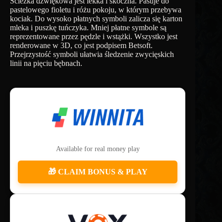
Ścieżka dźwiękowa jest lekka i skoczna. Pasuje do
pastelowego fioletu i różu pokoju, w którym przebywa
kociak. Do wysoko płatnych symboli zalicza się karton
mleka i puszkę tuńczyka. Mniej płatne symbole są
reprezentowane przez pędzle i wstążki. Wszystko jest
renderowane w 3D, co jest podpisem Betsoft.
Przejrzystość symboli ułatwia śledzenie zwycięskich
linii na pięciu bębnach.
Available for real money play
🎁 CLAIM BONUS & PLAY