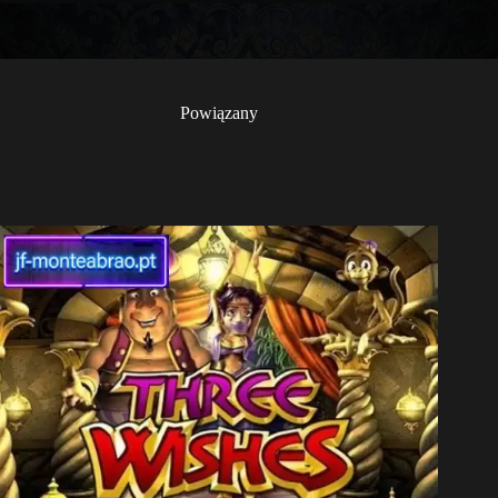
Powiązany