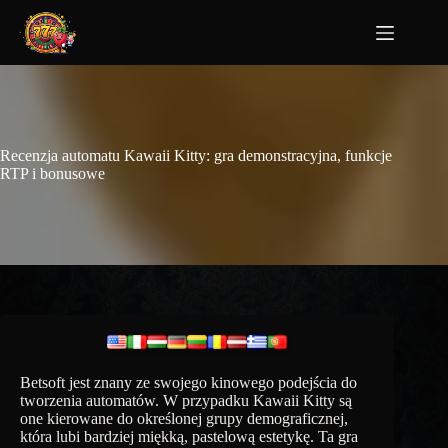
Recenzja automatu Kawaii Kitty: gra demonstracyjna, funkcje
RTP i bonusowe
Betsoft jest znany ze swojego kinowego podejścia do
tworzenia automatów. W przypadku Kawaii Kitty są
one kierowane do określonej grupy demograficznej,
która lubi bardziej miękką, pastelową estetykę. Ta gra