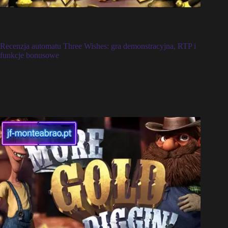
Recenzja automatu Three Wishes: gra demonstracyjna, RTP i
funkcje bonusowe