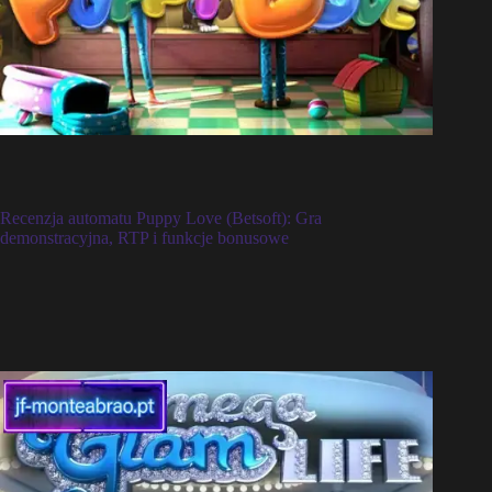
Recenzja automatu Puppy Love (Betsoft): Gra
demonstracyjna, RTP i funkcje bonusowe