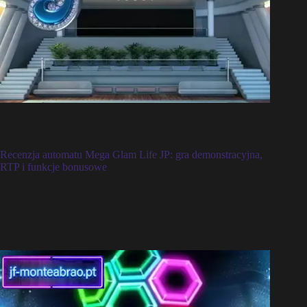
Recenzja automatu Mega Glam Life JP: gra demonstracyjna,
RTP i funkcje bonusowe