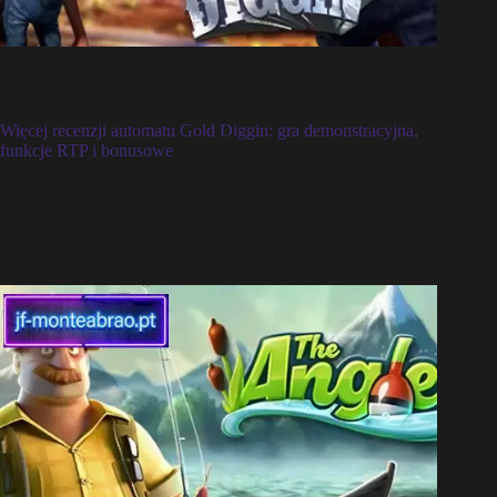
Więcej recenzji automatu Gold Diggin: gra demonstracyjna,
funkcje RTP i bonusowe