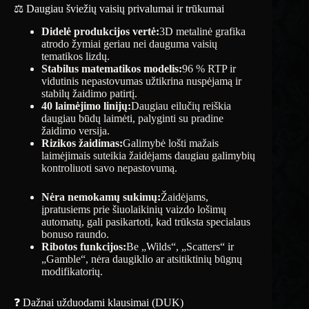
⚖️ Daugiau šviežių vaisių privalumai ir trūkumai
Didelė produkcijos vertė:
3D metalinė grafika
atrodo žymiai geriau nei dauguma vaisių
tematikos lizdų.
Stabilus matematikos modelis:
96 % RTP ir
vidutinis nepastovumas užtikrina nuspėjamą ir
stabilų žaidimo patirtį.
40 laimėjimo linijų:
Daugiau eilučių reiškia
daugiau būdų laimėti, palyginti su pradine
žaidimo versija.
Rizikos žaidimas:
Galimybė lošti mažais
laimėjimais suteikia žaidėjams daugiau galimybių
kontroliuoti savo nepastovumą.
Nėra nemokamų sukimų:
Žaidėjams,
įpratusiems prie šiuolaikinių vaizdo lošimų
automatų, gali pasikartoti, kad trūksta specialaus
bonuso raundo.
Ribotos funkcijos:
Be „Wilds“, „Scatters“ ir
„Gamble“, nėra daugiklio ar atsitiktinių būgnų
modifikatorių.
❓ Dažnai užduodami klausimai (DUK)