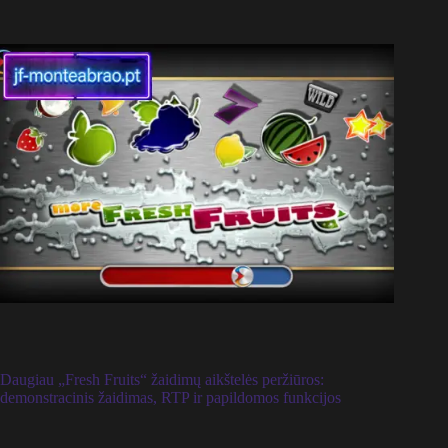
Daugiau „Fresh Fruits“ žaidimų aikštelės peržiūros:
demonstracinis žaidimas, RTP ir papildomos funkcijos