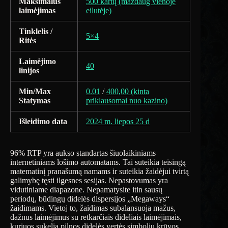
Maksimalus
500 kartų (maždaug vienoje
laimėjimas
eilutėje)
Tinklelis /
5×4
Ritės
Laimėjimo
40
linijos
Min/Max
0.01
/
400,00 (kinta
Statymas
priklausomai nuo kazino)
Išleidimo data
2024 m. liepos 25 d
96% RTP yra aukso standartas šiuolaikiniams
internetiniams lošimo automatams. Tai suteikia teisingą
matematinį pranašumą namams ir suteikia žaidėjui tvirtą
galimybę tęsti ilgesnes sesijas. Nepastovumas yra
vidutiniame diapazone. Nepamatysite itin sausų
periodų, būdingų didelės dispersijos „Megaways“
žaidimams. Vietoj to, žaidimas subalansuoja mažus,
dažnus laimėjimus su retkarčiais dideliais laimėjimais,
kuriuos sukelia pilnos didelės vertės simbolių krūvos.