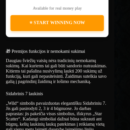
Available for real money play
⭐ START WINNING NOW
🎁 Premijos funkcijos ir nemokami sukimai
Daugiau šviežių vaisių nėra tradicinių nemokamų
sukimų. Kai kuriems tai gali būti sandorio nutraukimas.
Kitiems tai pašalina nusivylimą laukti 200 sukimų už
funkciją, kuri gali nepasiteisinti. Žaidimas sutelkia savo
galią į pagrindinį žaidimą ir lošimo mechaniką.
Sidabrinis 7 laukinis
„Wild“ simbolis pavaizduotas elegantišku Sidabriniu 7.
Jis gali pasirodyti 2, 3 ir 4 būgnuose. Jo darbas
paprastas: jis pakeičia visus simbolius, išskyrus „Star
Scatter“. Kadangi simboliai dažnai būna sukrauti ant
būgnų, kelių laukinių laukų patekimas į reikiamą vietą
gali vienu metu laimėti daugybę laimėjimo linijų.