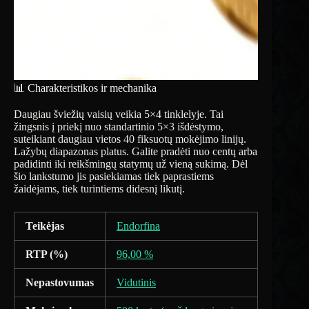
📊 Charakteristikos ir mechanika
Daugiau šviežių vaisių veikia 5×4 tinklelyje. Tai
žingsnis į priekį nuo standartinio 5×3 išdėstymo,
suteikiant daugiau vietos 40 fiksuotų mokėjimo linijų.
Lažybų diapazonas platus. Galite pradėti nuo centų arba
padidinti iki reikšmingų statymų už vieną sukimą. Dėl
šio lankstumo jis pasiekiamas tiek paprastiems
žaidėjams, tiek turintiems didesnį likutį.
Teikėjas
Endorfina
RTP (%)
96,00 %
Nepastovumas
Vidutinis