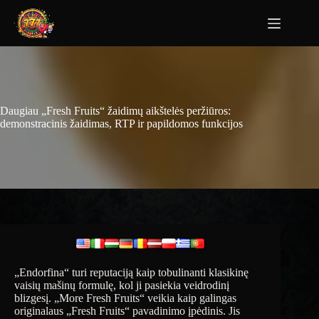
Daugiau „Fresh Fruits“ žaidimų aikštelės peržiūros:
demonstracinis žaidimas, RTP ir papildomos funkcijos
„Endorfina“ turi reputaciją kaip tobulinanti klasikinę
vaisių mašinų formulę, kol ji pasiekia veidrodinį
blizgesį. „More Fresh Fruits“ veikia kaip galingas
originalaus „Fresh Fruits“ pavadinimo įpėdinis. Jis