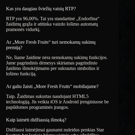
Kas yra daugiau šviežių vaisių RTP?
RTP yra 96,00%. Tai yra standartinė „Endorfina“
žaidimų grąža ir atitinka vaizdo lošimo automatų
pramonės vidurkį.
Ar „More Fresh Fruits“ turi nemokamų sukimų
premiją?
Ne, šiame žaidime nėra nemokamų sukimų funkcijos.
Jame pagrindinis dėmesys skiriamas pagrindinio
žaidimo išmokėjimams per sukrautus simbolius ir
lošimo funkciją.
Ar galiu žaisti „More Fresh Fruits“ mobiliajame?
Taip. Žaidimas sukurtas naudojant HTML5
technologiją. Jis veikia iOS ir Android įrenginiuose be
papildomos programinės įrangos.
Kaip laimėti didžiausią išmoką?
Didžiausi laimėjimai gaunami nuleidus penkias Star