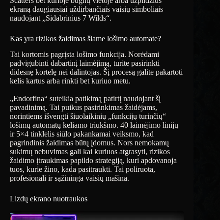
Scatters bet kurioje būgnų vietoje arba užpildžius
ekraną daugiausiai uždirbančiais vaisių simboliais
naudojant „Sidabrinius 7 Wilds“.
Kas yra rizikos žaidimas šiame lošimo automate?
Tai kortomis pagrįsta lošimo funkcija. Norėdami
padvigubinti dabartinį laimėjimą, turite pasirinkti
didesnę kortelę nei dalintojas. Šį procesą galite pakartoti
kelis kartus arba rinkti bet kuriuo metu.
„Endorfina“ suteikia patikimą patirtį naudojant šį
pavadinimą. Tai puikus pasirinkimas žaidėjams,
norintiems išvengti šiuolaikinių „funkcijų turinčių“
lošimų automatų keliamo triukšmo. 40 laimėjimo linijų
ir 5×4 tinklelis siūlo pakankamai veiksmo, kad
pagrindinis žaidimas būtų įdomus. Nors nemokamų
sukimų nebuvimas gali kai kuriuos atgrasyti, rizikos
žaidimo įtraukimas papildo strategiją, kuri apdovanoja
tuos, kurie žino, kada pasitraukti. Tai poliruota,
profesionali ir sąžininga vaisių mašina.
Lizdų ekrano nuotraukos