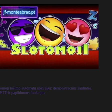
omoji lošimo automatų apžvalga: demonstracinis žaidimas,
RTP ir papildomos funkcijos