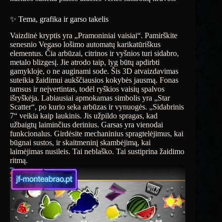
✨ Tema, grafika ir garso takelis
Vaizdinė kryptis yra „Pramoniniai vaisiai“. Pamirškite
senesnio Vegaso lošimo automatų karikatūriškus
elementus. Čia arbūzai, citrinos ir vyšnios turi sidabro,
metalo blizgesį. Jie atrodo taip, lyg būtų apdirbti
gamykloje, o ne auginami sode. Šis 3D atvaizdavimas
suteikia žaidimui aukščiausios kokybės jausmą. Fonas
tamsus ir neįvertintas, todėl ryškios vaisių spalvos
išryškėja. Labiausiai apmokamas simbolis yra „Star
Scatter“, po kurio seka arbūzas ir vynuogės. „Sidabrinis
7“ veikia kaip laukinis. Jis užpildo spragas, kad
užbaigtų laiminčius derinius. Garsas yra vienodai
funkcionalus. Girdėsite mechaninius spragtelėjimus, kai
būgnai sustos, ir skaitmeninį skambėjimą, kai
laimėjimas nusileis. Tai neblaško. Tai sustiprina žaidimo
ritmą.