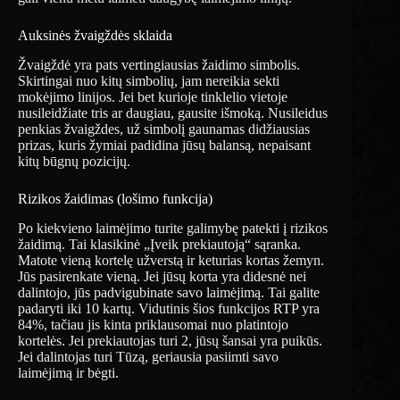
Auksinės žvaigždės sklaida
Žvaigždė yra pats vertingiausias žaidimo simbolis.
Skirtingai nuo kitų simbolių, jam nereikia sekti
mokėjimo linijos. Jei bet kurioje tinklelio vietoje
nusileidžiate tris ar daugiau, gausite išmoką. Nusileidus
penkias žvaigždes, už simbolį gaunamas didžiausias
prizas, kuris žymiai padidina jūsų balansą, nepaisant
kitų būgnų pozicijų.
Rizikos žaidimas (lošimo funkcija)
Po kiekvieno laimėjimo turite galimybę patekti į rizikos
žaidimą. Tai klasikinė „Įveik prekiautoją“ sąranka.
Matote vieną kortelę užverstą ir keturias kortas žemyn.
Jūs pasirenkate vieną. Jei jūsų korta yra didesnė nei
dalintojo, jūs padvigubinate savo laimėjimą. Tai galite
padaryti iki 10 kartų. Vidutinis šios funkcijos RTP yra
84%, tačiau jis kinta priklausomai nuo platintojo
kortelės. Jei prekiautojas turi 2, jūsų šansai yra puikūs.
Jei dalintojas turi Tūzą, geriausia pasiimti savo
laimėjimą ir bėgti.