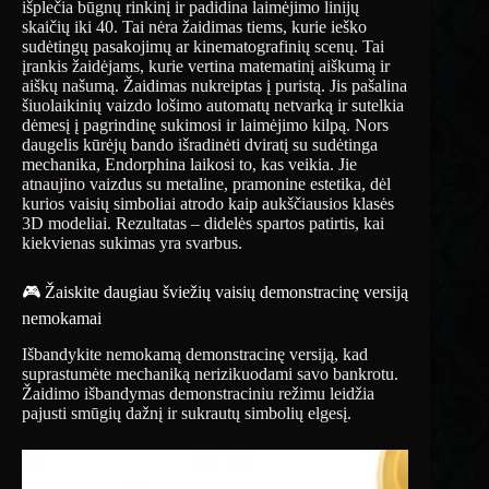
išplečia būgnų rinkinį ir padidina laimėjimo linijų
skaičių iki 40. Tai nėra žaidimas tiems, kurie ieško
sudėtingų pasakojimų ar kinematografinių scenų. Tai
įrankis žaidėjams, kurie vertina matematinį aiškumą ir
aiškų našumą. Žaidimas nukreiptas į puristą. Jis pašalina
šiuolaikinių vaizdo lošimo automatų netvarką ir sutelkia
dėmesį į pagrindinę sukimosi ir laimėjimo kilpą. Nors
daugelis kūrėjų bando išradinėti dviratį su sudėtinga
mechanika, Endorphina laikosi to, kas veikia. Jie
atnaujino vaizdus su metaline, pramonine estetika, dėl
kurios vaisių simboliai atrodo kaip aukščiausios klasės
3D modeliai. Rezultatas – didelės spartos patirtis, kai
kiekvienas sukimas yra svarbus.
🎮 Žaiskite daugiau šviežių vaisių demonstracinę versiją
nemokamai
Išbandykite nemokamą demonstracinę versiją, kad
suprastumėte mechaniką nerizikuodami savo bankrotu.
Žaidimo išbandymas demonstraciniu režimu leidžia
pajusti smūgių dažnį ir sukrautų simbolių elgesį.