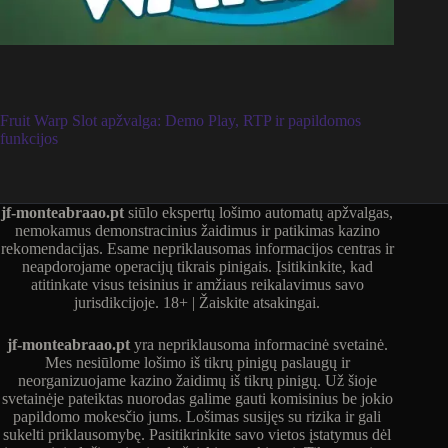
Fruit Warp Slot apžvalga: Demo Play, RTP ir papildomos
funkcijos
jf-monteabraao.pt
siūlo ekspertų lošimo automatų apžvalgas,
nemokamus demonstracinius žaidimus ir patikimas kazino
rekomendacijas. Esame nepriklausomas informacijos centras ir
neapdorojame operacijų tikrais pinigais. Įsitikinkite, kad
atitinkate visus teisinius ir amžiaus reikalavimus savo
jurisdikcijoje. 18+ | Žaiskite atsakingai.
jf-monteabraao.pt
yra nepriklausoma informacinė svetainė.
Mes nesiūlome lošimo iš tikrų pinigų paslaugų ir
neorganizuojame kazino žaidimų iš tikrų pinigų. Už šioje
svetainėje pateiktas nuorodas galime gauti komisinius be jokio
papildomo mokesčio jums. Lošimas susijęs su rizika ir gali
sukelti priklausomybę. Pasitikrinkite savo vietos įstatymus dėl