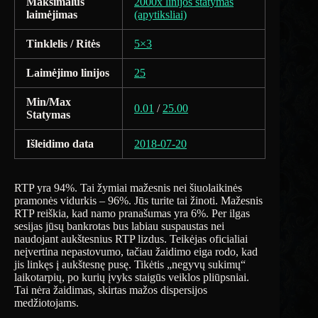
Maksimalus
2000x linijos statymas
laimėjimas
(apytiksliai)
Tinklelis / Ritės
5×3
Laimėjimo linijos
25
Min/Max
0.01
/
25.00
Statymas
Išleidimo data
2018-07-20
RTP yra 94%. Tai žymiai mažesnis nei šiuolaikinės
pramonės vidurkis – 96%. Jūs turite tai žinoti. Mažesnis
RTP reiškia, kad namo pranašumas yra 6%. Per ilgas
sesijas jūsų bankrotas bus labiau suspaustas nei
naudojant aukštesnius RTP lizdus. Teikėjas oficialiai
neįvertina nepastovumo, tačiau žaidimo eiga rodo, kad
jis linkęs į aukštesnę pusę. Tikėtis „negyvų sukimų“
laikotarpių, po kurių įvyks staigūs veiklos pliūpsniai.
Tai nėra žaidimas, skirtas mažos dispersijos
medžiotojams.