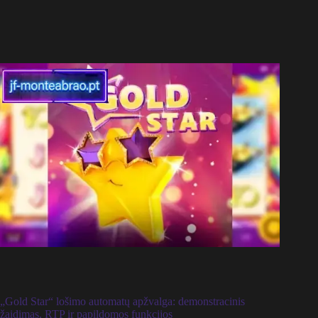
„Gold Star“ lošimo automatų apžvalga: demonstracinis
žaidimas, RTP ir papildomos funkcijos