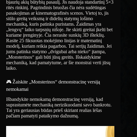
bjaurių akių būtybių pasaulį. Jis naudoja standartinį 5×3
ritės rinkinį. Pagrindinis bruožas čia nėra sudėtingas
pasakojimas ar kinematografinės scenos. Vietoj to, jis
siūlo greitą veiksmą ir didelių statymų lošimo
mechaniką, kuris patinka puristams. Žaidimas yra
„lengvų“ laiko tarpsnių nišoje. Jie skirti greitai įkelti bet
kuriame įrenginyje. Čia nerasite sunkių 3D išteklių.
Rasite 25 fiksuotas mokėjimo linijas ir matematinį
modelį, kuriam reikia pagarbos. Tai serijų žaidimas. Jei
jums patinka statymo „dvigubai arba nieko“ įtampa,
„Monsterinos“ gali būti jūsų greitis. Išskaidykime
mechaniką, kad pamatytume, ar šie monstrai verti jūsų
laiko.
🎮 Žaiskite „Monsterinos“ demonstracinę versiją
nemokamai
Išbandykite nemokamą demonstracinę versiją, kad
suprastumėte mechaniką nerizikuodami savo bankrotu.
Tai yra geriausias būdas prieš skiriant realias lėšas
pačiam pamatyti pataikymo dažnumą.