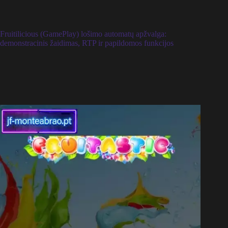
Fruitilicious (GamePlay) lošimo automatų apžvalga:
demonstracinis žaidimas, RTP ir papildomos funkcijos