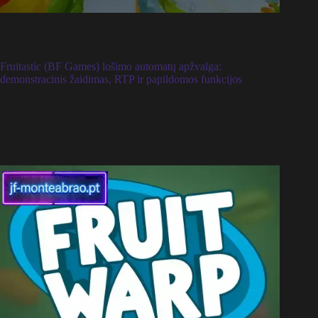
Fruitastic (BF Games) lošimo automatų apžvalga:
demonstracinis žaidimas, RTP ir papildomos funkcijos