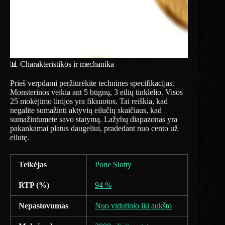
📊 Charakteristikos ir mechanika
Prieš verpdami peržiūrėkite technines specifikacijas.
Monsterinos veikia ant 5 būgnų, 3 eilių tinklelio. Visos
25 mokėjimo linijos yra fiksuotos. Tai reiškia, kad
negalite sumažinti aktyvių eilučių skaičiaus, kad
sumažintumėte savo statymą. Lažybų diapazonas yra
pakankamai platus daugeliui, pradedant nuo cento už
eilutę.
Teikėjas
Pone Slotty
RTP (%)
94 %
Nepastovumas
Nuo vidutinio iki aukšto