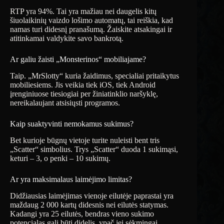
RTP yra 94%. Tai yra mažiau nei daugelis kitų
šiuolaikinių vaizdo lošimo automatų, tai reiškia, kad
namas turi didesnį pranašumą. Žaiskite atsakingai ir
atitinkamai valdykite savo bankrotą.
Ar galiu žaisti „Monsterinos“ mobiliajame?
Taip. „MrSlotty“ kuria žaidimus, specialiai pritaikytus
mobiliesiems. Jis veikia tiek iOS, tiek Android
įrenginiuose tiesiogiai per žiniatinklio naršyklę,
nereikalaujant atsisiųsti programos.
Kaip suaktyvinti nemokamus sukimus?
Bet kurioje būgnų vietoje turite nuleisti bent tris
„Scatter“ simbolius. Trys „Scatter“ duoda 1 sukimąsi,
keturi – 3, o penki – 10 sukimų.
Ar yra maksimalaus laimėjimo limitas?
Didžiausias laimėjimas vienoje eilutėje paprastai yra
maždaug 2 000 kartų didesnis nei eilutės statymas.
Kadangi yra 25 eilutės, bendras vieno sukimo
potencialas gali būti didelis, ypač jei sėkmingai