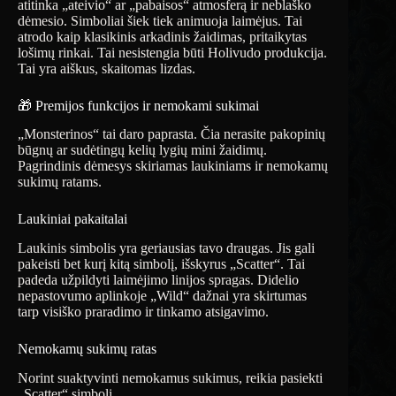
atitinka „ateivio“ ar „pabaisos“ atmosferą ir neblaško
dėmesio. Simboliai šiek tiek animuoja laimėjus. Tai
atrodo kaip klasikinis arkadinis žaidimas, pritaikytas
lošimų rinkai. Tai nesistengia būti Holivudo produkcija.
Tai yra aiškus, skaitomas lizdas.
🎁 Premijos funkcijos ir nemokami sukimai
„Monsterinos“ tai daro paprasta. Čia nerasite pakopinių
būgnų ar sudėtingų kelių lygių mini žaidimų.
Pagrindinis dėmesys skiriamas laukiniams ir nemokamų
sukimų ratams.
Laukiniai pakaitalai
Laukinis simbolis yra geriausias tavo draugas. Jis gali
pakeisti bet kurį kitą simbolį, išskyrus „Scatter“. Tai
padeda užpildyti laimėjimo linijos spragas. Didelio
nepastovumo aplinkoje „Wild“ dažnai yra skirtumas
tarp visiško praradimo ir tinkamo atsigavimo.
Nemokamų sukimų ratas
Norint suaktyvinti nemokamus sukimus, reikia pasiekti
„Scatter“ simbolį.