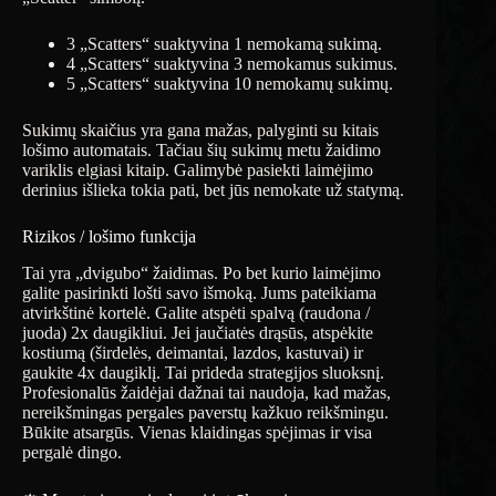
3 „Scatters“ suaktyvina 1 nemokamą sukimą.
4 „Scatters“ suaktyvina 3 nemokamus sukimus.
5 „Scatters“ suaktyvina 10 nemokamų sukimų.
Sukimų skaičius yra gana mažas, palyginti su kitais
lošimo automatais. Tačiau šių sukimų metu žaidimo
variklis elgiasi kitaip. Galimybė pasiekti laimėjimo
derinius išlieka tokia pati, bet jūs nemokate už statymą.
Rizikos / lošimo funkcija
Tai yra „dvigubo“ žaidimas. Po bet kurio laimėjimo
galite pasirinkti lošti savo išmoką. Jums pateikiama
atvirkštinė kortelė. Galite atspėti spalvą (raudona /
juoda) 2x daugikliui. Jei jaučiatės drąsūs, atspėkite
kostiumą (širdelės, deimantai, lazdos, kastuvai) ir
gaukite 4x daugiklį. Tai prideda strategijos sluoksnį.
Profesionalūs žaidėjai dažnai tai naudoja, kad mažas,
nereikšmingas pergales paverstų kažkuo reikšmingu.
Būkite atsargūs. Vienas klaidingas spėjimas ir visa
pergalė dingo.