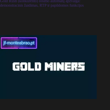
Gold Rush (konkurento) lošimo automatų apžvalga:
demonstracinis žaidimas, RTP ir papildomos funkcijos