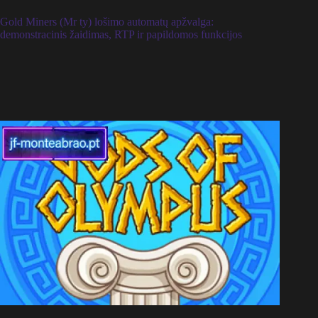
Gold Miners (Mr ty) lošimo automatų apžvalga:
demonstracinis žaidimas, RTP ir papildomos funkcijos