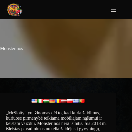
Monsterinos
„MrSlotty“ yra žinomas dėl to, kad kuria žaidimus,
kuriuose pirmenybė teikiama mobiliajam našumui ir
keistam vaizdui. Monsterinos nėra išimtis. Šis 2018 m.
išleistas pavadinimas nukelia žaidėjus į gyvybingų,