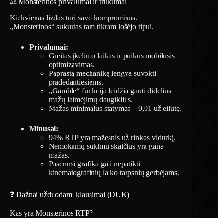
⚖️ Monsterinos privalumai ir trūkumai
Kiekvienas lizdas turi savo kompromisus.
„Monsterinos“ sukurtas tam tikram lošėjo tipui.
Privalumai:
Greitas įkėlimo laikas ir puikus mobilusis
optimizavimas.
Paprastą mechaniką lengva suvokti
pradedantiesiems.
„Gamble“ funkcija leidžia gauti didelius
mažų laimėjimų daugiklius.
Mažas minimalus statymas – 0,01 už eilutę.
Minusai:
94% RTP yra mažesnis už rinkos vidurkį.
Nemokamų sukimų skaičius yra gana
mažas.
Pasenusi grafika gali nepatikti
kinematografinių laiko tarpsnių gerbėjams.
❓ Dažnai užduodami klausimai (DUK)
Kas yra Monsterinos RTP?