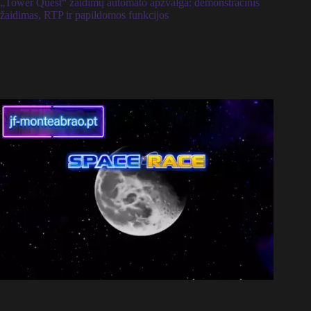
„Tower Quest“ žaidimų automato apžvalga: demonstracinis
žaidimas, RTP ir papildomos funkcijos