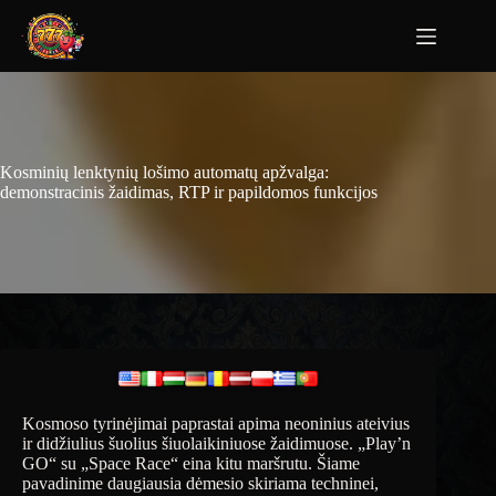
Kosminių lenktynių lošimo automatų apžvalga:
demonstracinis žaidimas, RTP ir papildomos funkcijos
Kosmoso tyrinėjimai paprastai apima neoninius ateivius
ir didžiulius šuolius šiuolaikiniuose žaidimuose. „Play’n
GO“ su ​​„Space Race“ eina kitu maršrutu. Šiame
pavadinime daugiausia dėmesio skiriama techninei,