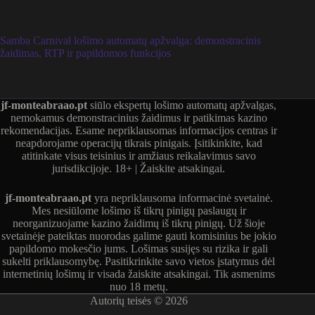
Samba Carnival lošimo automatų apžvalga: demonstracinis
žaidimas, RTP ir papildomos funkcijos
jf-monteabraao.pt
siūlo ekspertų lošimo automatų apžvalgas,
nemokamus demonstracinius žaidimus ir patikimas kazino
rekomendacijas. Esame nepriklausomas informacijos centras ir
neapdorojame operacijų tikrais pinigais. Įsitikinkite, kad
atitinkate visus teisinius ir amžiaus reikalavimus savo
jurisdikcijoje. 18+ | Žaiskite atsakingai.
jf-monteabraao.pt
yra nepriklausoma informacinė svetainė.
Mes nesiūlome lošimo iš tikrų pinigų paslaugų ir
neorganizuojame kazino žaidimų iš tikrų pinigų. Už šioje
svetainėje pateiktas nuorodas galime gauti komisinius be jokio
papildomo mokesčio jums. Lošimas susijęs su rizika ir gali
sukelti priklausomybę. Pasitikrinkite savo vietos įstatymus dėl
internetinių lošimų ir visada žaiskite atsakingai. Tik asmenims
nuo 18 metų.
Autorių teisės © 2026