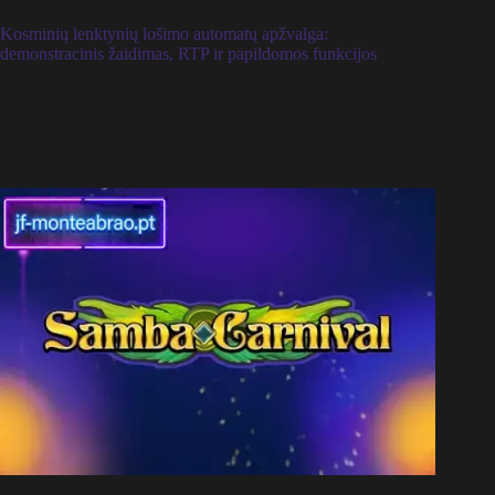
Kosminių lenktynių lošimo automatų apžvalga:
demonstracinis žaidimas, RTP ir papildomos funkcijos