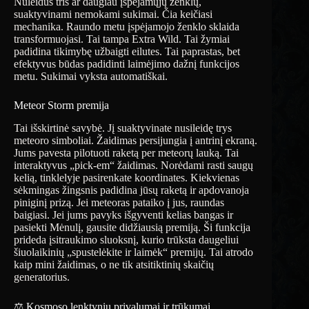
Nuleidus tris ar daugiau įspėjamųjų ženklų,
suaktyvinami nemokami sukimai. Čia keičiasi
mechanika. Raundo metu įspėjamojo ženklo sklaida
transformuojasi. Tai tampa Extra Wild. Tai žymiai
padidina tikimybę užbaigti eilutes. Tai paprastas, bet
efektyvus būdas padidinti laimėjimo dažnį funkcijos
metu. Sukimai vyksta automatiškai.
Meteor Storm premija
Tai išskirtinė savybė. Jį suaktyvinate nusileidę trys
meteoro simboliai. Žaidimas persijungia į antrinį ekraną.
Jums pavesta pilotuoti raketą per meteorų lauką. Tai
interaktyvus „pick-em“ žaidimas. Norėdami rasti saugų
kelią, tinklelyje pasirenkate koordinates. Kiekvienas
sėkmingas žingsnis padidina jūsų raketą ir apdovanoja
piniginį prizą. Jei meteoras pataiko į jus, raundas
baigiasi. Jei jums pavyks išgyventi kelias bangas ir
pasiekti Mėnulį, gausite didžiausią premiją. Ši funkcija
prideda įsitraukimo sluoksnį, kurio trūksta daugeliui
šiuolaikinių „spustelėkite ir laimėk“ premijų. Tai atrodo
kaip mini žaidimas, o ne tik atsitiktinių skaičių
generatorius.
⚖️ Kosmoso lenktynių privalumai ir trūkumai