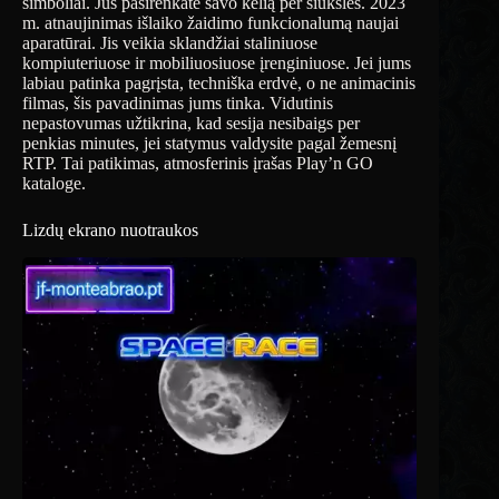
simboliai. Jūs pasirenkate savo kelią per šiukšles. 2023
m. atnaujinimas išlaiko žaidimo funkcionalumą naujai
aparatūrai. Jis veikia sklandžiai staliniuose
kompiuteriuose ir mobiliuosiuose įrenginiuose. Jei jums
labiau patinka pagrįsta, techniška erdvė, o ne animacinis
filmas, šis pavadinimas jums tinka. Vidutinis
nepastovumas užtikrina, kad sesija nesibaigs per
penkias minutes, jei statymus valdysite pagal žemesnį
RTP. Tai patikimas, atmosferinis įrašas Play’n GO
kataloge.
Lizdų ekrano nuotraukos