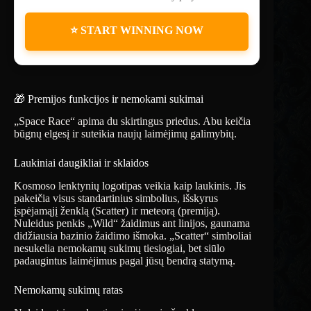
⭐ START WINNING NOW
🎁 Premijos funkcijos ir nemokami sukimai
„Space Race“ apima du skirtingus priedus. Abu keičia
būgnų elgesį ir suteikia naujų laimėjimų galimybių.
Laukiniai daugikliai ir sklaidos
Kosmoso lenktynių logotipas veikia kaip laukinis. Jis
pakeičia visus standartinius simbolius, išskyrus
įspėjamąjį ženklą (Scatter) ir meteorą (premiją).
Nuleidus penkis „Wild“ žaidimus ant linijos, gaunama
didžiausia bazinio žaidimo išmoka. „Scatter“ simboliai
nesukelia nemokamų sukimų tiesiogiai, bet siūlo
padaugintus laimėjimus pagal jūsų bendrą statymą.
Nemokamų sukimų ratas