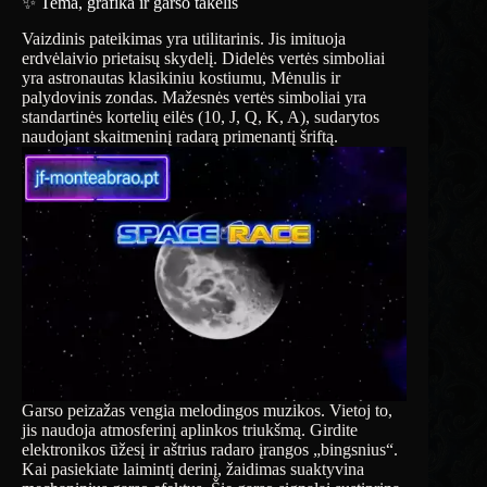
✨ Tema, grafika ir garso takelis
Vaizdinis pateikimas yra utilitarinis. Jis imituoja
erdvėlaivio prietaisų skydelį. Didelės vertės simboliai
yra astronautas klasikiniu kostiumu, Mėnulis ir
palydovinis zondas. Mažesnės vertės simboliai yra
standartinės kortelių eilės (10, J, Q, K, A), sudarytos
naudojant skaitmeninį radarą primenantį šriftą.
Garso peizažas vengia melodingos muzikos. Vietoj to,
jis naudoja atmosferinį aplinkos triukšmą. Girdite
elektronikos ūžesį ir aštrius radaro įrangos „bingsnius“.
Kai pasiekiate laimintį derinį, žaidimas suaktyvina