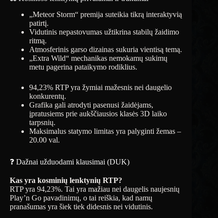
„Meteor Storm“ premija suteikia tikrą interaktyvią
patirtį.
Vidutinis nepastovumas užtikrina stabilų žaidimo
ritmą.
Atmosferinis garso dizainas sukuria vientisą temą.
„Extra Wild“ mechanikas nemokamų sukimų
metu pagerina pataikymo rodiklius.
94,23% RTP yra žymiai mažesnis nei daugelio
konkurentų.
Grafika gali atrodyti pasenusi žaidėjams,
įpratusiems prie aukščiausios klasės 3D laiko
tarpsnių.
Maksimalus statymo limitas yra palyginti žemas –
20.00 val.
❓ Dažnai užduodami klausimai (DUK)
Kas yra kosminių lenktynių RTP?
RTP yra 94,23%. Tai yra mažiau nei daugelis naujesnių
Play’n Go pavadinimų, o tai reiškia, kad namų
pranašumas yra šiek tiek didesnis nei vidutinis.