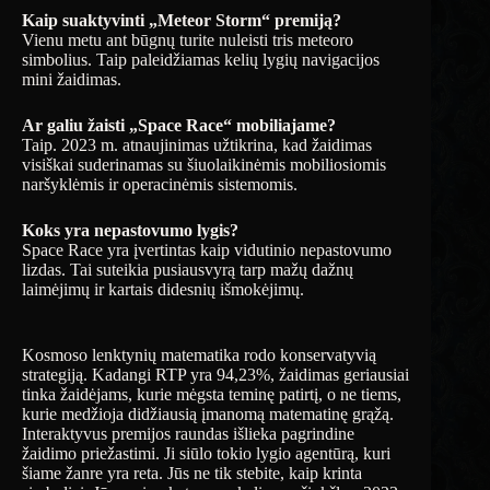
Kaip suaktyvinti „Meteor Storm“ premiją?
Vienu metu ant būgnų turite nuleisti tris meteoro
simbolius. Taip paleidžiamas kelių lygių navigacijos
mini žaidimas.
Ar galiu žaisti „Space Race“ mobiliajame?
Taip. 2023 m. atnaujinimas užtikrina, kad žaidimas
visiškai suderinamas su šiuolaikinėmis mobiliosiomis
naršyklėmis ir operacinėmis sistemomis.
Koks yra nepastovumo lygis?
Space Race yra įvertintas kaip vidutinio nepastovumo
lizdas. Tai suteikia pusiausvyrą tarp mažų dažnų
laimėjimų ir kartais didesnių išmokėjimų.
Kosmoso lenktynių matematika rodo konservatyvią
strategiją. Kadangi RTP yra 94,23%, žaidimas geriausiai
tinka žaidėjams, kurie mėgsta teminę patirtį, o ne tiems,
kurie medžioja didžiausią įmanomą matematinę grąžą.
Interaktyvus premijos raundas išlieka pagrindine
žaidimo priežastimi. Ji siūlo tokio lygio agentūrą, kuri
šiame žanre yra reta. Jūs ne tik stebite, kaip krinta