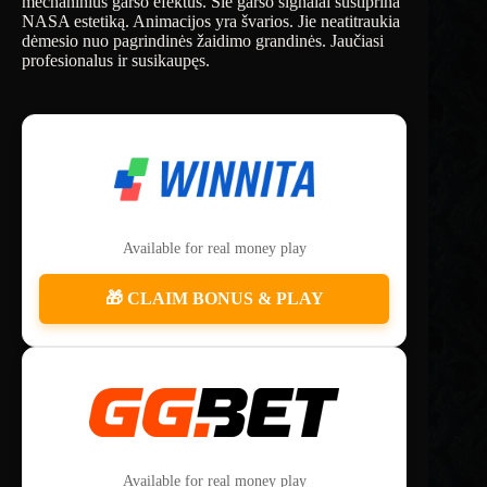
mechaninius garso efektus. Šie garso signalai sustiprina
NASA estetiką. Animacijos yra švarios. Jie neatitraukia
dėmesio nuo pagrindinės žaidimo grandinės. Jaučiasi
profesionalus ir susikaupęs.
Available for real money play
🎁 CLAIM BONUS & PLAY
Available for real money play