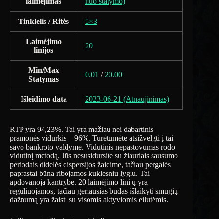
laimėjimas
nuo statymo)
Tinklelis / Ritės
5×3
Laimėjimo
20
linijos
Min/Max
0.01
/
20.00
Statymas
Išleidimo data
2023-06-21 (Atnaujinimas)
RTP yra 94,23%. Tai yra mažiau nei dabartinis
pramonės vidurkis – 96%. Turėtumėte atsižvelgti į tai
savo bankroto valdyme. Vidutinis nepastovumas rodo
vidutinį metodą. Jūs nesusidursite su žiauriais sausumo
periodais didelės dispersijos žaidime, tačiau pergalės
paprastai būna ribojamos kuklesniu lygiu. Tai
apdovanoja kantrybe. 20 laimėjimo linijų yra
reguliuojamos, tačiau geriausias būdas išlaikyti smūgių
dažnumą yra žaisti su visomis aktyviomis eilutėmis.