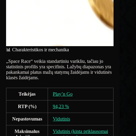
📊 Charakteristikos ir mechanika
„Space Race“ veikia standartiniu varikliu, tačiau jo
statistinis profilis yra specifinis. Lažybų diapazonas yra
pakankamai platus mažų statymų žaidėjams ir vidutinės
klasės žaidėjams.
Teikėjas
Play’n Go
RTP (%)
94,23 %
Nepastovumas
Vidutinis
Maksimalus
Vidutinis (kinta priklausomai