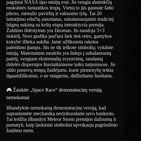
pagrįstai NASA tipo misijų erai. Jis vengia abstrakčių
mokslinės fantastikos tropų. Vietoj to jūs gaunate šalto
plieno, mėnulio paviršių ir vakuumo tylą. Tai 20
laimėjimo eilučių automatas, subalansuojantis tradicinį
būgnų sukimą su kelių etapų interaktyvia premija.
Žaidimo išdėstymas yra žinomas. Jis naudoja 5×3
tinklelį. Nors grafika jaučiasi šiek tiek retro, gamybos
kokybė išlieka aukšta. Jame užfiksuota raketos
paleidimo įtampa. Jūs ne tik ieškote simbolių; vykdote
misiją. Matematinis modelis yra linkęs į subalansuotą
patirtį, vengiant ekstremalių svyravimų, randamų
didelės dispersijos šiuolaikiniuose laiko tarpsniuose. Jis
siūlo pastovų tempą žaidėjams, kurie pirmenybę teikia
ilgaamžiškumui, o ne staigiems, didžiuliams šuoliams.
🎮 Žaiskite „Space Race“ demonstracinę versiją
nemokamai
Išbandykite nemokamą demonstracinę versiją, kad
suprastumėte mechaniką nerizikuodami savo bankrotu.
Tai leidžia išbandyti Meteor Storm premijos dažnumą ir
pamatyti, kaip laukiniai simboliai sąveikauja pagrindinio
žaidimo metu.