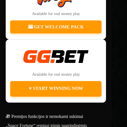
Available for real money play
🎰 GET WELCOME PACK
Available for real money play
⭐ START WINNING NOW
🎁 Premijos funkcijos ir nemokami sukimai
„Space Fortune“ remiasi trimis pagrindinėmis