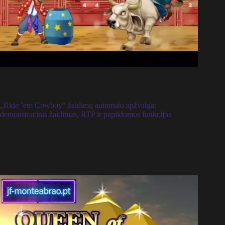
„Ride ’em Cowboy“ žaidimų automato apžvalga:
demonstracinis žaidimas, RTP ir papildomos funkcijos