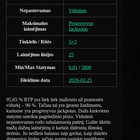
Nepastovumas
Vidutinis
Maksimalus
Progresyvus
laimėjimas
Jackpotas
Tinklelis / Ritės
5×3
Laimėjimo linijos
25
Min/Max Statymas
0.01
/
5000
Išleidimo data
2026-02-25
95,65 % RTP yra šiek tiek mažesnis už pramonės
vidurkį – 96 %. Tačiau tai yra įprasta žaidimams,
kuriuose yra progresyvus jackpotas. Dalis kiekvieno
statymo suteikia pagrindinio prizo. Vidutinis
nepastovumas rodo subalansuotą patirtį. Galite tikėtis
mažų dažnų laimėjimų ir kartais didesnių išmokų
derinio. Jis neišleis balanso taip greitai, kaip didelės
dispersijos lizdas, tačiau norint pasiekti papildomų