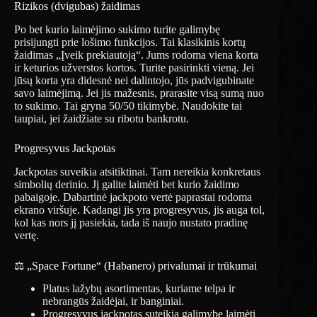
Rizikos (dvigubas) žaidimas
Po bet kurio laimėjimo sukimo turite galimybę
prisijungti prie lošimo funkcijos. Tai klasikinis kortų
žaidimas „Įveik prekiautoją“. Jums rodoma viena korta
ir keturios užverstos kortos. Turite pasirinkti vieną. Jei
jūsų korta yra didesnė nei dalintojo, jūs padvigubinate
savo laimėjimą. Jei jis mažesnis, prarasite visą sumą nuo
to sukimo. Tai gryna 50/50 tikimybė. Naudokite tai
taupiai, jei žaidžiate su ribotu bankrotu.
Progresyvus Jackpotas
Jackpotas suveikia atsitiktinai. Tam nereikia konkretaus
simbolių derinio. Jį galite laimėti bet kurio žaidimo
pabaigoje. Dabartinė jackpoto vertė paprastai rodoma
ekrano viršuje. Kadangi jis yra progresyvus, jis auga tol,
kol kas nors jį pasiekia, tada iš naujo nustato pradinę
vertę.
⚖️ „Space Fortune“ (Habanero) privalumai ir trūkumai
Platus lažybų asortimentas, kuriame telpa ir
nebrangūs žaidėjai, ir banginiai.
Progresyvus jackpotas suteikia galimybę laimėti