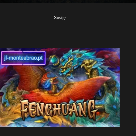
Susiję