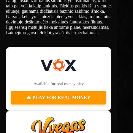
Daugiausiai uždirbantis simbolis yra astronautas, kuris
taip pat veikia kaip laukinis. Išleidus penkis iš jų vienoje
eilutėje, gaunama didžiausia bazinio žaidimo išmoka.
Garso takelis yra sintezės intensyvus ciklas, imituojantis
devintojo dešimtmečio mokslinės fantastikos filmus.
Ilgų seansų metu jis lieka antrame plane, neerzindamas.
Laimėjimo garso efektai yra aštrūs ir mechaniniai.
Available for real money play
🔥 PLAY FOR REAL MONEY