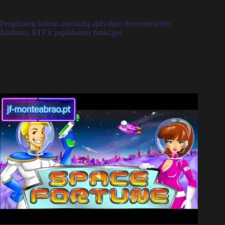
Fenghuang lošimo automatų apžvalga: demonstracinis
žaidimas, RTP ir papildomos funkcijos