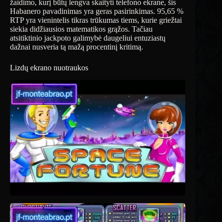
žaidimo, kurį būtų lengva skaityti telefono ekrane, šis
Habanero pavadinimas yra geras pasirinkimas. 95,65 %
RTP yra vienintelis tikras trūkumas tiems, kurie griežtai
siekia didžiausios matematikos grąžos. Tačiau
atsitiktinio jackpoto galimybė daugeliui entuziastų
dažnai nusveria tą mažą procentinį kritimą.
Lizdų ekrano nuotraukos