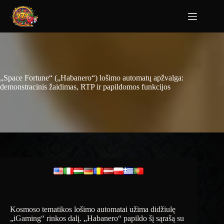
„Space Fortune“ („Habanero“) lošimo automatų apžvalga:
demonstracinis žaidimas, RTP ir papildomos funkcijos
Kosmoso tematikos lošimo automatai užima didžiulę
„iGaming“ rinkos dalį. „Habanero“ papildo šį sąrašą su