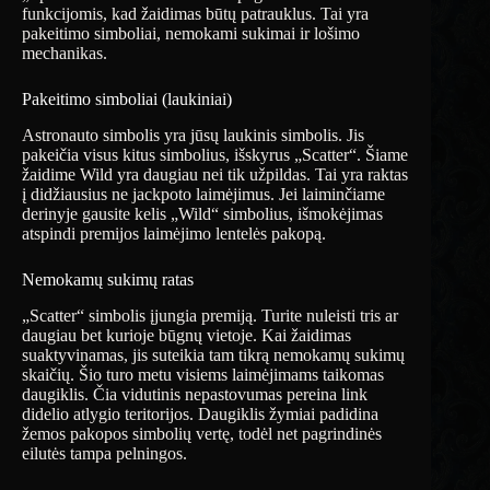
funkcijomis, kad žaidimas būtų patrauklus. Tai yra
pakeitimo simboliai, nemokami sukimai ir lošimo
mechanikas.
Pakeitimo simboliai (laukiniai)
Astronauto simbolis yra jūsų laukinis simbolis. Jis
pakeičia visus kitus simbolius, išskyrus „Scatter“. Šiame
žaidime Wild yra daugiau nei tik užpildas. Tai yra raktas
į didžiausius ne jackpoto laimėjimus. Jei laiminčiame
derinyje gausite kelis „Wild“ simbolius, išmokėjimas
atspindi premijos laimėjimo lentelės pakopą.
Nemokamų sukimų ratas
„Scatter“ simbolis įjungia premiją. Turite nuleisti tris ar
daugiau bet kurioje būgnų vietoje. Kai žaidimas
suaktyvinamas, jis suteikia tam tikrą nemokamų sukimų
skaičių. Šio turo metu visiems laimėjimams taikomas
daugiklis. Čia vidutinis nepastovumas pereina link
didelio atlygio teritorijos. Daugiklis žymiai padidina
žemos pakopos simbolių vertę, todėl net pagrindinės
eilutės tampa pelningos.