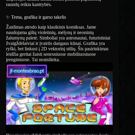
raundų reikia kantrybės.
✨ Tema, grafika ir garso takelis
Žaidimas atrodo kaip klasikinis komiksas. Jame
naudojama gilių violetinių, mėlynų ir neoninių
žalumynų paletė. Simboliai yra astronautai, futuristiniai
žvaigždėlaiviai ir įvairūs dangaus kūnai. Grafika yra
ryški, bet linkusi į 2D vektorinį stilių. Šis pasirinkimas
leidžia greitai žaisti senesniuose mobiliuosiuose
įrenginiuose. Tai neatsilieka.