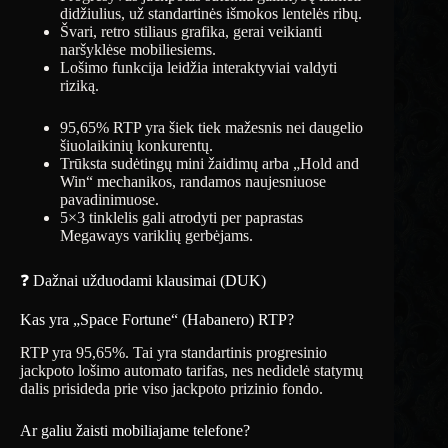
didžiulius, už standartinės išmokos lentelės ribų.
Švari, retro stiliaus grafika, gerai veikianti
naršyklėse mobiliesiems.
Lošimo funkcija leidžia interaktyviai valdyti
riziką.
95,65% RTP yra šiek tiek mažesnis nei daugelio
šiuolaikinių konkurentų.
Trūksta sudėtingų mini žaidimų arba „Hold and
Win“ mechanikos, randamos naujesniuose
pavadinimuose.
5×3 tinklelis gali atrodyti per paprastas
Megaways variklių gerbėjams.
❓ Dažnai užduodami klausimai (DUK)
Kas yra „Space Fortune“ (Habanero) RTP?
RTP yra 95,65%. Tai yra standartinis progresinio
jackpoto lošimo automato tarifas, nes nedidelė statymų
dalis prisideda prie viso jackpoto prizinio fondo.
Ar galiu žaisti mobiliajame telefone?