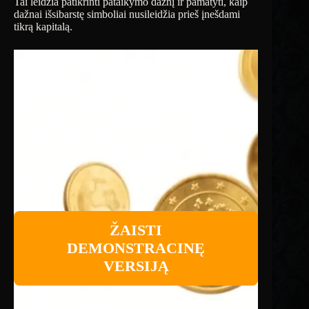
Tai leidžia patikrinti pataikymo dažnį ir pamatyti, kaip
dažnai išsibarstę simboliai nusileidžia prieš įnešdami
tikrą kapitalą.
ŽAISTI
DEMONSTRACINĘ
VERSIJĄ