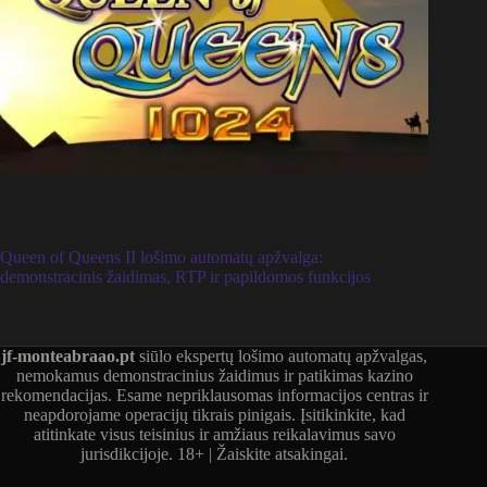
Queen of Queens II lošimo automatų apžvalga:
demonstracinis žaidimas, RTP ir papildomos funkcijos
jf-monteabraao.pt
siūlo ekspertų lošimo automatų apžvalgas,
nemokamus demonstracinius žaidimus ir patikimas kazino
rekomendacijas. Esame nepriklausomas informacijos centras ir
neapdorojame operacijų tikrais pinigais. Įsitikinkite, kad
atitinkate visus teisinius ir amžiaus reikalavimus savo
jurisdikcijoje. 18+ | Žaiskite atsakingai.