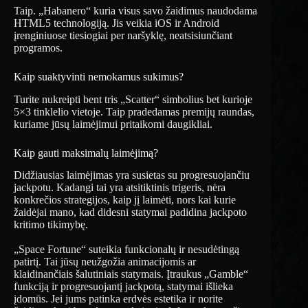
Taip. „Habanero“ kuria visus savo žaidimus naudodama
HTML5 technologiją. Jis veikia iOS ir Android
įrenginiuose tiesiogiai per naršyklę, neatsisiunčiant
programos.
Kaip suaktyvinti nemokamus sukimus?
Turite nukreipti bent tris „Scatter“ simbolius bet kurioje
5×3 tinklelio vietoje. Taip pradedamas premijų raundas,
kuriame jūsų laimėjimui pritaikomi daugikliai.
Kaip gauti maksimalų laimėjimą?
Didžiausias laimėjimas yra susietas su progresuojančiu
jackpotu. Kadangi tai yra atsitiktinis trigeris, nėra
konkrečios strategijos, kaip jį laimėti, nors kai kurie
žaidėjai mano, kad didesni statymai padidina jackpoto
kritimo tikimybę.
„Space Fortune“ suteikia funkcionalų ir nesudėtingą
patirtį. Tai jūsų neužgožia animacijomis ar
klaidinančiais šalutiniais statymais. Įtraukus „Gamble“
funkciją ir progresuojantį jackpotą, statymai išlieka
įdomūs. Jei jums patinka erdvės estetika ir norite