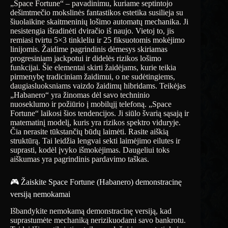
„Space Fortune“ – pavadinimu, kuriame septintojo
dešimtmečio mokslinės fantastikos estetika susilieja su
šiuolaikine skaitmeninių lošimo automatų mechanika. Ji
nesistengia išradinėti dviračio iš naujo. Vietoj to, jis
remiasi tvirtu 5×3 tinkleliu ir 25 fiksuotomis mokėjimo
linijomis. Žaidime pagrindinis dėmesys skiriamas
progresiniam jackpotui ir didelės rizikos lošimo
funkcijai. Šie elementai skirti žaidėjams, kurie teikia
pirmenybę tradiciniam žaidimui, o ne sudėtingiems,
daugiasluoksniams vaizdo žaidimų hibridams. Teikėjas
„Habanero“ yra žinomas dėl savo techninio
nuoseklumo ir požiūrio į mobilųjį telefoną. „Space
Fortune“ laikosi šios tendencijos. Ji siūlo švarią sąsają ir
matematinį modelį, kuris yra rizikos spektro viduryje.
Čia nerasite tūkstančių būdų laimėti. Rasite aiškią
struktūrą. Tai leidžia lengvai sekti laimėjimo eilutes ir
suprasti, kodėl įvyko išmokėjimas. Daugeliui toks
aiškumas yra pagrindinis pardavimo taškas.
🎮 Žaiskite Space Fortune (Habanero) demonstracinę
versiją nemokamai
Išbandykite nemokamą demonstracinę versiją, kad
suprastumėte mechaniką nerizikuodami savo bankrotu.