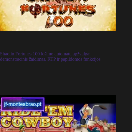
Shaolin Fortunes 100 lošimo automatų apžvalga:
demonstracinis žaidimas, RTP ir papildomos funkcijos