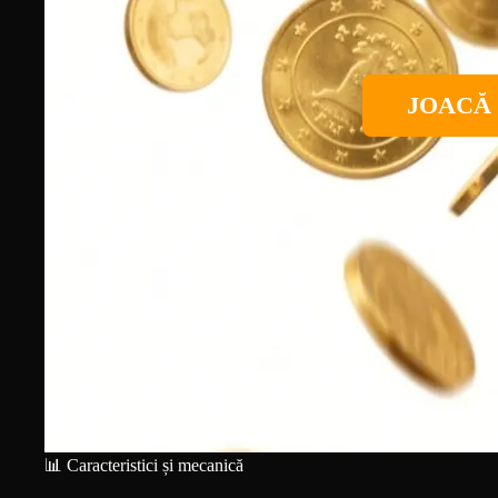
JOACĂ
📊 Caracteristici și mecanică