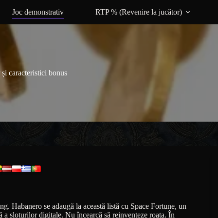
Joc demonstrativ
RTP % (Revenire la jucător)
i caracteristici bonus
ming. Habanero se adaugă la această listă cu Space Fortune, un
a sloturilor digitale. Nu încearcă să reinventeze roata. În