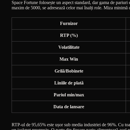
Space Fortune folosește un aspect standard, dar gama de pariuri e
maxim de 5000, se adresează celor mai înalți role. Miza minimă de 
Furnizor
RTP (%)
Volatilitate
Max Win
Grilă/Bobinete
Liniile de plată
Pariul min/max
Data de lansare
RTP-ul de 95,65% este ușor sub media industriei de 96%. Cu toate 
un jackpot progresiv. O parte din fiecare pariu alimentează acel 