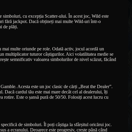
e simboluri, cu excepția Scatter-ului. În acest joc, Wild este
ri fără jackpot. Dacă obțineți mai multe Wild-uri într-o
i de plăți.
au mai multe oriunde pe role. Odată activ, jocul acordă un
 un multiplicator tuturor câștigurilor. Aici volatilitatea medie se
crește semnificativ valoarea simbolurilor de nivel scăzut, făcând
a Gamble. Acesta este un joc clasic de cărți „Beat the Dealer”.
nul. Dacă cardul tău este mai mare decât cel al dealerului, îți
a rotire. Este o șansă pură de 50/50. Folosiți acest lucru cu
ecifică de simboluri. Îl poți câștiga la sfârșitul oricărui joc.
e sus a ecranului. Deoarece este progresiv, crește până când