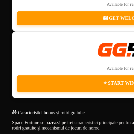
Available for r
🎰 GET WEL
Available for r
⭐ START WI
🎁 Caracteristici bonus și rotiri gratuite
Space Fortune se bazează pe trei caracteristici principale pentru 
rotiri gratuite și mecanismul de jocuri de noroc.