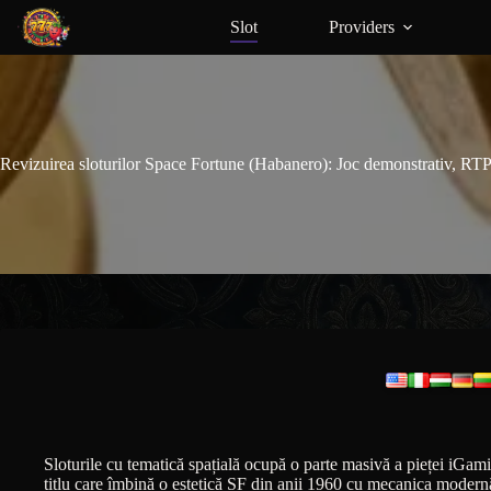
Slot
Providers
Revizuirea sloturilor Space Fortune (Habanero): Joc demonstrativ, RTP ș
Sloturile cu tematică spațială ocupă o parte masivă a pieței iGa
titlu care îmbină o estetică SF din anii 1960 cu mecanica modernă 