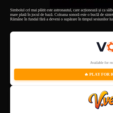
Simbolul cel mai plătit este astronautul, care acționează și ca sălb
mare plată în jocul de bază. Coloana sonoră este o buclă de sintetiz
Rămâne în fundal fără a deveni o supărare în timpul sesiunilor lun
Available for r
🔥 PLAY FOR