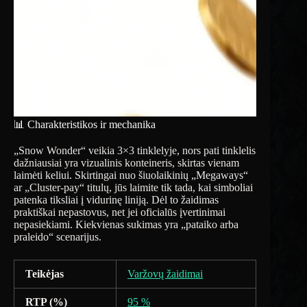
📊 Charakteristikos ir mechanika
„Snow Wonder“ veikia 3×3 tinklelyje, nors pati tinklelis
dažniausiai yra vizualinis konteineris, skirtas vienam
laimėti keliui. Skirtingai nuo šiuolaikinių „Megaways“
ar „Cluster-pay“ titulų, jūs laimite tik tada, kai simboliai
patenka tiksliai į vidurinę liniją. Dėl to žaidimas
praktiškai nepastovus, net jei oficialūs įvertinimai
nepasiekiami. Kiekvienas sukimas yra „pataiko arba
praleido“ scenarijus.
Teikėjas
Varžovų žaidimai
RTP (%)
95 %