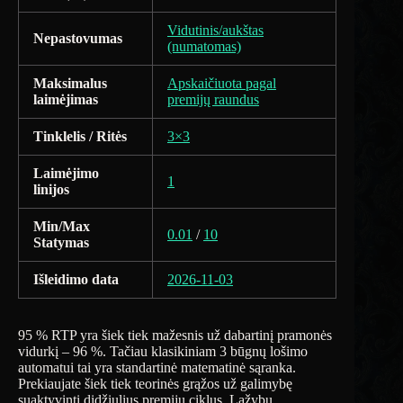
Vidutinis/aukštas
Nepastovumas
(numatomas)
Maksimalus
Apskaičiuota pagal
laimėjimas
premijų raundus
Tinklelis / Ritės
3×3
Laimėjimo
1
linijos
Min/Max
0.01
/
10
Statymas
Išleidimo data
2026-11-03
95 % RTP yra šiek tiek mažesnis už dabartinį pramonės
vidurkį – 96 %. Tačiau klasikiniam 3 būgnų lošimo
automatui tai yra standartinė matematinė sąranka.
Prekiaujate šiek tiek teorinės grąžos už galimybę
suaktyvinti didžiulius premijų ciklus. Lažybų