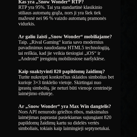
Kas yra „Snow Wonder“ RTP?
RTP yra 95%. Tai yra standartinė klasikinio
stiliaus automatų grąža, nors ji yra šiek tiek
mažesnė nei 96 % vaizdo automatų pramonės
vidurkis.
Ar galiu žaisti „Snow Wonder“ mobiliajame?
Taip. „Rival Gaming“ kuria savo modernius
pavadinimus naudodama HTML5 technologiją,
tai reiškia, kad jie veikia tiesiogiai „iOS“ ir
„Android“ įrenginių mobiliosiose naršyklėse.
Kaip suaktyvinti 820 papildomų žaidimų?
Turite nukreipti konkrečius sklaidos simbolius bet
kurioje 3×3 tinklelio vietoje. Skirtingai nuo
įprastų simbolių, jie neturi būti vienoje centrinėje
laimėjimo eilutėje.
Ar „Snow Wonder“ yra Max Win dangtelis?
Nors API nenurodo griežtos ribos, maksimalus
laimėjimas paprastai pasiekiamas sujungiant 820
papildomų žaidimų kartu su didelės vertės
simboliais, tokiais kaip laimingieji septynetukai.