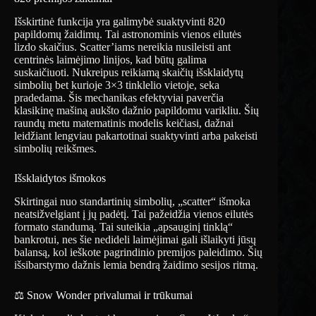
Išskirtinė funkcija yra galimybė suaktyvinti 820
papildomų žaidimų. Tai astronominis vienos eilutės
lizdo skaičius. Scatter’iams nereikia nusileisti ant
centrinės laimėjimo linijos, kad būtų galima
suskaičiuoti. Nukreipus reikiamą skaičių išsklaidytų
simbolių bet kurioje 3×3 tinklelio vietoje, seka
pradedama. Šis mechanikas efektyviai paverčia
klasikinę mašiną aukšto dažnio papildomu varikliu. Šių
raundų metu matematinis modelis keičiasi, dažnai
leidžiant lengviau pakartotinai suaktyvinti arba pakeisti
simbolių reikšmes.
Išsklaidytos išmokos
Skirtingai nuo standartinių simbolių, „scatter“ išmoka
neatsižvelgiant į jų padėtį. Tai pažeidžia vienos eilutės
formato standumą. Tai suteikia „apsauginį tinklą“
bankrotui, nes šie nedideli laimėjimai gali išlaikyti jūsų
balansą, kol ieškote pagrindinio premijos paleidimo. Šių
išsibarstymo dažnis lemia bendrą žaidimo sesijos ritmą.
⚖️ Snow Wonder privalumai ir trūkumai