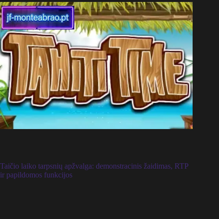
Taičio laiko tarpsnių apžvalga: demonstracinis žaidimas, RTP
ir papildomos funkcijos