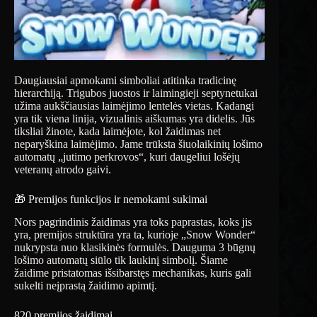
Daugiausiai apmokami simboliai atitinka tradicinę
hierarchiją. Trigubos juostos ir laimingieji septynetukai
užima aukščiausias laimėjimo lentelės vietas. Kadangi
yra tik viena linija, vizualinis aiškumas yra didelis. Jūs
tiksliai žinote, kada laimėjote, kol žaidimas net
neparyškina laimėjimo. Jame trūksta šiuolaikinių lošimo
automatų „jutimo perkrovos“, kuri daugeliui lošėjų
veteranų atrodo gaivi.
🎁 Premijos funkcijos ir nemokami sukimai
Nors pagrindinis žaidimas yra toks paprastas, koks jis
yra, premijos struktūra yra ta, kurioje „Snow Wonder“
nukrypsta nuo klasikinės formulės. Dauguma 3 būgnų
lošimo automatų siūlo tik laukinį simbolį. Šiame
žaidime pristatomas išsibarstęs mechanikas, kuris gali
sukelti neįprastą žaidimo apimtį.
820 premijos žaidimai