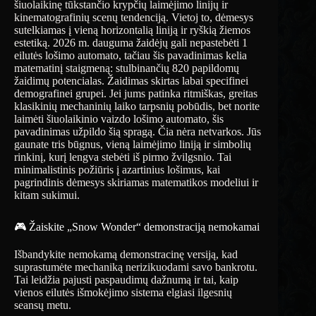
šiuolaikinę tūkstančio krypčių laimėjimo linijų ir
kinematografinių scenų tendenciją. Vietoj to, dėmesys
sutelkiamas į vieną horizontalią liniją ir ryškią žiemos
estetiką. 2026 m. dauguma žaidėjų gali nepastebėti 1
eilutės lošimo automato, tačiau šis pavadinimas kelia
matematinį staigmeną: stulbinančių 820 papildomų
žaidimų potencialas. Žaidimas skirtas labai specifinei
demografinei grupei. Jei jums patinka ritmiškas, greitas
klasikinių mechaninių laiko tarpsnių pobūdis, bet norite
laimėti šiuolaikinio vaizdo lošimo automato, šis
pavadinimas užpildo šią spragą. Čia nėra netvarkos. Jūs
gaunate tris būgnus, vieną laimėjimo liniją ir simbolių
rinkinį, kurį lengva stebėti iš pirmo žvilgsnio. Tai
minimalistinis požiūris į azartinius lošimus, kai
pagrindinis dėmesys skiriamas matematikos modeliui ir
kitam sukimui.
🎮 Žaiskite „Snow Wonder“ demonstraciją nemokamai
Išbandykite nemokamą demonstracinę versiją, kad
suprastumėte mechaniką nerizikuodami savo bankrotu.
Tai leidžia pajusti paspaudimų dažnumą ir tai, kaip
vienos eilutės išmokėjimo sistema elgiasi ilgesnių
seansų metu.