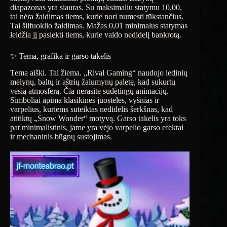
diapazonas yra siauras. Su maksimaliu statymu 10,00,
tai nėra žaidimas tiems, kurie nori numesti tūkstančius.
Tai šlifuoklio žaidimas. Mažas 0,01 minimalus statymas
leidžia jį pasiekti tiems, kurie valdo nedidelį bankrotą.
✨ Tema, grafika ir garso takelis
Tema aiški. Tai žiema. „Rival Gaming“ naudojo ledinių
mėlynų, baltų ir aštrių žalumynų paletę, kad sukurtų
vėsią atmosferą. Čia nerasite sudėtingų animacijų.
Simboliai apima klasikines juosteles, vyšnias ir
varpelius, kuriems suteiktas nedidelis šerkšnas, kad
atitiktų „Snow Wonder“ motyvą. Garso takelis yra toks
pat minimalistinis, jame yra vėjo varpelio garso efektai
ir mechaninis būgnų sustojimas.