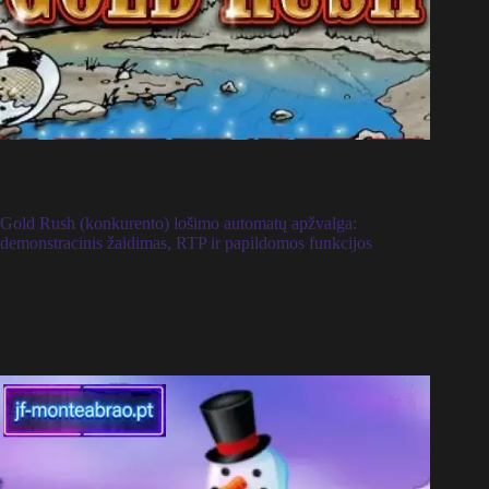
Gold Rush (konkurento) lošimo automatų apžvalga:
demonstracinis žaidimas, RTP ir papildomos funkcijos