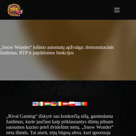
„Snow Wonder“ lošimo automatų apžvalga: demonstracinis
žaidimas, RTP ir papildomos funkcijos
„Rival Gaming“ išskyrė sau konkrečią nišą, gamindama
žaidimus, kurie jaučiasi kaip priklausantys dūmų pilnam
sausumos kazino prieš dvidešimt metų. „Snow Wonder“
nėra išimtis. Tai atseit, trijų būgnų afera, kuri ignoruoja