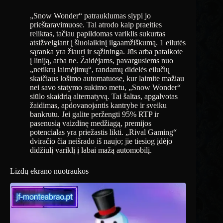
„Snow Wonder“ patrauklumas slypi jo
prieštaravimuose. Tai atrodo kaip praeities
reliktas, tačiau papildomas variklis sukurtas
atsižvelgiant į šiuolaikinį ilgaamžiškumą. 1 eilutės
sąranka yra žiauri ir sąžininga. Jūs arba pataikote
į liniją, arba ne. Žaidėjams, pavargusiems nuo
„netikrų laimėjimų“, randamų didelės eilučių
skaičiaus lošimo automatuose, kur laimite mažiau
nei savo statymo sukimo metu, „Snow Wonder“
siūlo skaidrią alternatyvą. Tai šaltas, apgalvotas
žaidimas, apdovanojantis kantrybe ir sveiku
bankrutu. Jei galite peržengti 95% RTP ir
pasenusią vaizdinę medžiagą, premijos
potencialas yra priežastis likti. „Rival Gaming“
dviračio čia neišrado iš naujo; jie tiesiog įdėjo
didžiulį variklį į labai mažą automobilį.
Lizdų ekrano nuotraukos