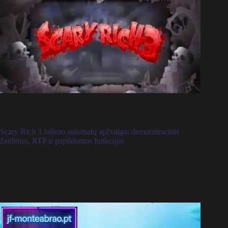
Scary Rich 3 lošimo automatų apžvalga: demonstracinis
žaidimas, RTP ir papildomos funkcijos