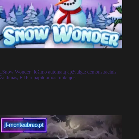
„Snow Wonder“ lošimo automatų apžvalga: demonstracinis
žaidimas, RTP ir papildomos funkcijos