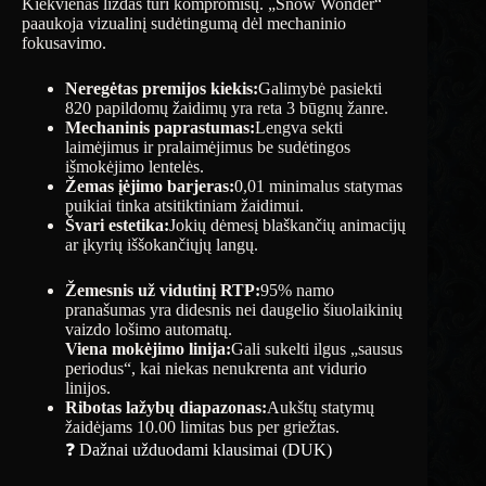
Kiekvienas lizdas turi kompromisų. „Snow Wonder“
paaukoja vizualinį sudėtingumą dėl mechaninio
fokusavimo.
Neregėtas premijos kiekis:
Galimybė pasiekti
820 papildomų žaidimų yra reta 3 būgnų žanre.
Mechaninis paprastumas:
Lengva sekti
laimėjimus ir pralaimėjimus be sudėtingos
išmokėjimo lentelės.
Žemas įėjimo barjeras:
0,01 minimalus statymas
puikiai tinka atsitiktiniam žaidimui.
Švari estetika:
Jokių dėmesį blaškančių animacijų
ar įkyrių iššokančiųjų langų.
Žemesnis už vidutinį RTP:
95% namo
pranašumas yra didesnis nei daugelio šiuolaikinių
vaizdo lošimo automatų.
Viena mokėjimo linija:
Gali sukelti ilgus „sausus
periodus“, kai niekas nenukrenta ant vidurio
linijos.
Ribotas lažybų diapazonas:
Aukštų statymų
žaidėjams 10.00 limitas bus per griežtas.
❓ Dažnai užduodami klausimai (DUK)