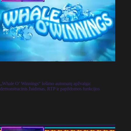
„Whale O’ Winnings“ lošimo automatų apžvalga:
demonstracinis žaidimas, RTP ir papildomos funkcijos