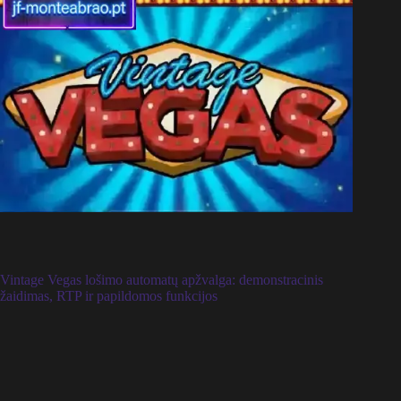
Vintage Vegas lošimo automatų apžvalga: demonstracinis
žaidimas, RTP ir papildomos funkcijos