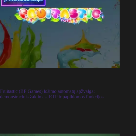
Fruitastic (BF Games) lošimo automatų apžvalga:
demonstracinis žaidimas, RTP ir papildomos funkcijos