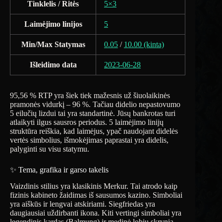
Tinklelis / Ritės
5×3
Laimėjimo linijos
5
Min/Max Statymas
0.05
/
10.00 (kinta)
Išleidimo data
2023-06-28
95,56 % RTP yra šiek tiek mažesnis už šiuolaikinės
pramonės vidurkį – 96 %. Tačiau didelio nepastovumo
5 eilučių lizdui tai yra standartinė. Jūsų bankrotas turi
atlaikyti ilgus sausros periodus. 5 laimėjimo linijų
struktūra reiškia, kad laimėjus, ypač naudojant didelės
vertės simbolius, išmokėjimas paprastai yra didelis,
palyginti su visu statymu.
✨ Tema, grafika ir garso takelis
Vaizdinis stilius yra klasikinis Merkur. Tai atrodo kaip
fizinis kabineto žaidimas iš sausumos kazino. Simboliai
yra aiškūs ir lengvai atskiriami. Siegfriedas yra
daugiausiai uždirbanti ikona. Kiti vertingi simboliai yra
legendinis kardas (Balmung) ir medinė lobių skrynia.