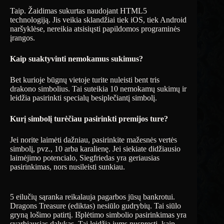
Taip. Žaidimas sukurtas naudojant HTML5
technologiją. Jis veikia sklandžiai tiek iOS, tiek Android
naršyklėse, nereikia atsisiųsti papildomos programinės
įrangos.
Kaip suaktyvinti nemokamus sukimus?
Bet kurioje būgnų vietoje turite nuleisti bent tris
drakono simbolius. Tai suteikia 10 nemokamų sukimų ir
leidžia pasirinkti specialų besiplečiantį simbolį.
Kurį simbolį turėčiau pasirinkti premijos ture?
Jei norite laimėti dažniau, pasirinkite mažesnės vertės
simbolį, pvz., 10 arba karalienę. Jei siekiate didžiausio
laimėjimo potencialo, Siegfriedas yra geriausias
pasirinkimas, nors nusileisti sunkiau.
5 eilučių sąranka reikalauja pagarbos jūsų bankrotui.
Dragons Treasure (ediktas) nesiūlo gudrybių. Tai siūlo
gryną lošimo patirtį. Išplėtimo simbolio pasirinkimas yra
svarbiausias dalykas. Tai leidžia jums nuspręsti, kaip