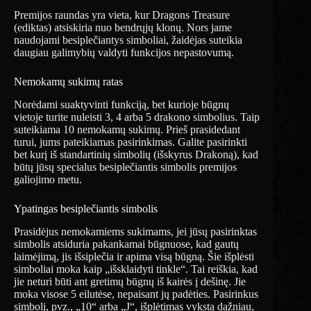
Premijos raundas yra vieta, kur Dragons Treasure
(ediktas) atsiskiria nuo bendrųjų klonų. Nors jame
naudojami besiplečiantys simboliai, žaidėjas suteikia
daugiau galimybių valdyti funkcijos nepastovumą.
Nemokamų sukimų ratas
Norėdami suaktyvinti funkciją, bet kurioje būgnų
vietoje turite nuleisti 3, 4 arba 5 drakono simbolius. Taip
suteikiama 10 nemokamų sukimų. Prieš prasidedant
turui, jums pateikiamas pasirinkimas. Galite pasirinkti
bet kurį iš standartinių simbolių (išskyrus Drakoną), kad
būtų jūsų specialus besiplečiantis simbolis premijos
galiojimo metu.
Ypatingas besiplečiantis simbolis
Prasidėjus nemokamiems sukimams, jei jūsų pasirinktas
simbolis atsiduria pakankamai būgnuose, kad gautų
laimėjimą, jis išsiplečia ir apima visą būgną. Šie išplėsti
simboliai moka kaip „išsklaidyti tinkle“. Tai reiškia, kad
jie neturi būti ant gretimų būgnų iš kairės į dešinę. Jie
moka visose 5 eilutėse, nepaisant jų padėties. Pasirinkus
simbolį, pvz., „10“ arba „J“, išplėtimas vyksta dažniau,