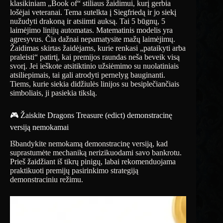
klasikiniam „Book of“ stiliaus žaidimui, kurį gerbia
lošėjai veteranai. Tema sutelkta į Siegfriedą ir jo siekį
nužudyti drakoną ir atsiimti auksą. Tai 5 būgnų, 5
laimėjimo linijų automatas. Matematinis modelis yra
agresyvus. Čia dažnai nepamatysite mažų laimėjimų.
Žaidimas skirtas žaidėjams, kurie renkasi „pataikyti arba
praleisti“ patirtį, kai premijos raundas neša beveik visą
svorį. Jei ieškote atsitiktinio užsiėmimo su nuolatiniais
atsiliepimais, tai gali atrodyti pernelyg bauginanti.
Tiems, kurie siekia didžiulės linijos su besiplečiančiais
simboliais, ji pasiekia tikslą.
🎮 Žaiskite Dragons Treasure (edict) demonstracinę
versiją nemokamai
Išbandykite nemokamą demonstracinę versiją, kad
suprastumėte mechaniką nerizikuodami savo bankrotu.
Prieš žaidžiant iš tikrų pinigų, labai rekomenduojama
praktikuoti premijų pasirinkimo strategiją
demonstraciniu režimu.