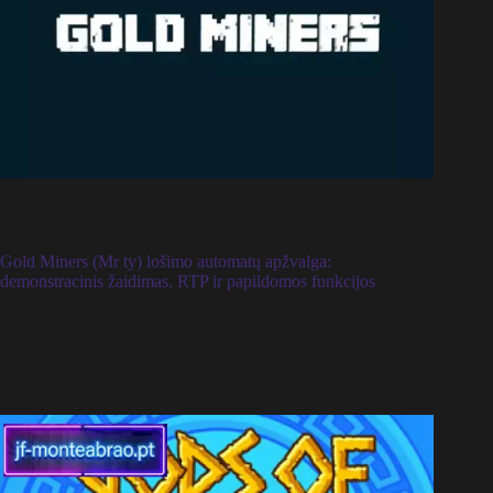
Gold Miners (Mr ty) lošimo automatų apžvalga:
demonstracinis žaidimas, RTP ir papildomos funkcijos