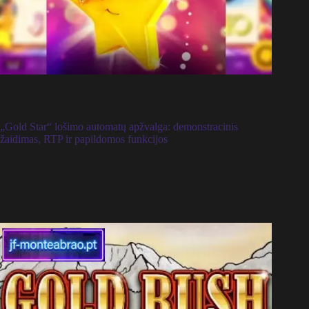
„Gold Star“ lošimo automatų apžvalga: demonstracinis
žaidimas, RTP ir papildomos funkcijos