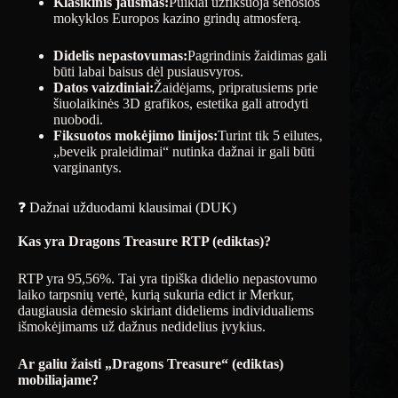
Klasikinis jausmas:
Puikiai užfiksuoja senosios
mokyklos Europos kazino grindų atmosferą.
Didelis nepastovumas:
Pagrindinis žaidimas gali
būti labai baisus dėl pusiausvyros.
Datos vaizdiniai:
Žaidėjams, pripratusiems prie
šiuolaikinės 3D grafikos, estetika gali atrodyti
nuobodi.
Fiksuotos mokėjimo linijos:
Turint tik 5 eilutes,
„beveik praleidimai“ nutinka dažnai ir gali būti
varginantys.
❓ Dažnai užduodami klausimai (DUK)
Kas yra Dragons Treasure RTP (ediktas)?
RTP yra 95,56%. Tai yra tipiška didelio nepastovumo
laiko tarpsnių vertė, kurią sukuria edict ir Merkur,
daugiausia dėmesio skiriant dideliems individualiems
išmokėjimams už dažnus nedidelius įvykius.
Ar galiu žaisti „Dragons Treasure“ (ediktas)
mobiliajame?