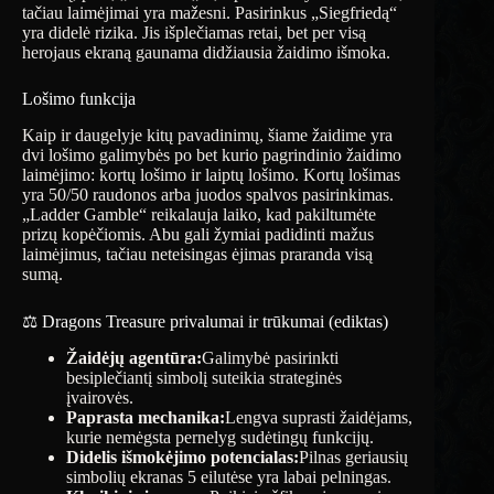
tačiau laimėjimai yra mažesni. Pasirinkus „Siegfriedą“
yra didelė rizika. Jis išplečiamas retai, bet per visą
herojaus ekraną gaunama didžiausia žaidimo išmoka.
Lošimo funkcija
Kaip ir daugelyje kitų pavadinimų, šiame žaidime yra
dvi lošimo galimybės po bet kurio pagrindinio žaidimo
laimėjimo: kortų lošimo ir laiptų lošimo. Kortų lošimas
yra 50/50 raudonos arba juodos spalvos pasirinkimas.
„Ladder Gamble“ reikalauja laiko, kad pakiltumėte
prizų kopėčiomis. Abu gali žymiai padidinti mažus
laimėjimus, tačiau neteisingas ėjimas praranda visą
sumą.
⚖️ Dragons Treasure privalumai ir trūkumai (ediktas)
Žaidėjų agentūra:
Galimybė pasirinkti
besiplečiantį simbolį suteikia strateginės
įvairovės.
Paprasta mechanika:
Lengva suprasti žaidėjams,
kurie nemėgsta pernelyg sudėtingų funkcijų.
Didelis išmokėjimo potencialas:
Pilnas geriausių
simbolių ekranas 5 eilutėse yra labai pelningas.