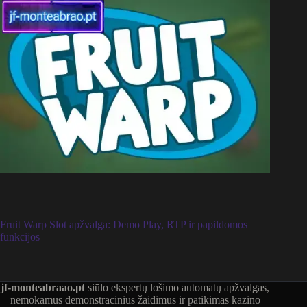
Fruit Warp Slot apžvalga: Demo Play, RTP ir papildomos
funkcijos
jf-monteabraao.pt
siūlo ekspertų lošimo automatų apžvalgas,
nemokamus demonstracinius žaidimus ir patikimas kazino