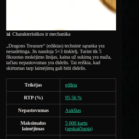
📊 Charakteristikos ir mechanika
„Dragons Treasure“ (ediktas) techninė sąranka yra
nesudėtinga. Jis naudoja 5×3 tinklelį. Turint tik 5
fiksuotas mokėjimo linijas, kaina už sukimą yra maža,
tačiau nepastovumas yra didelis. Tai reiškia, kad
skirtumas tarp laimėjimų gali būti didelis.
Teikėjas
ediktą
RTP (%)
95,56 %
Nepastovumas
Aukštas
Maksimalus
5 000 kartų
laimėjimas
(apskaičiuota)