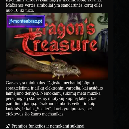
Mažesnės vertės simboliai yra standartinės kortų eilės
nuo 10 iki tūzo.
Garsas yra minimalus. Išgirsite mechaninį būgnų
spragtelėjimą ir aiškų elektroninį varpelią, kai atsidurs
laimėjimo derinys. Nemokamų sukimų metu muzika
persijungia į skubesnę, nuotykių kupiną takelį, kad
padidintų įtampą. Drakono simbolis veikia ir kaip
laukinis, ir kaip „Scatter“, kuris yra įprastas, bet
efektyvus šio žanro mechanikas.
🎁 Premijos funkcijos ir nemokami sukimai