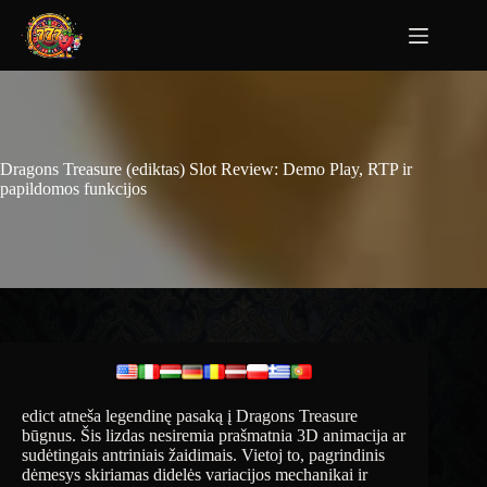
Dragons Treasure (ediktas) Slot Review: Demo Play, RTP ir
papildomos funkcijos
edict atneša legendinę pasaką į Dragons Treasure
būgnus. Šis lizdas nesiremia prašmatnia 3D animacija ar
sudėtingais antriniais žaidimais. Vietoj to, pagrindinis
dėmesys skiriamas didelės variacijos mechanikai ir