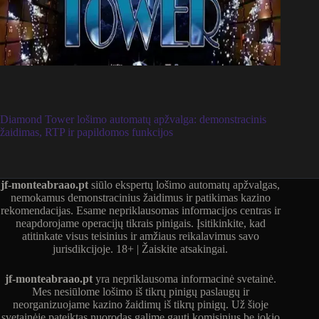
Diamond Tower lošimo automatų apžvalga: demonstracinis
žaidimas, RTP ir papildomos funkcijos
jf-monteabraao.pt
siūlo ekspertų lošimo automatų apžvalgas,
nemokamus demonstracinius žaidimus ir patikimas kazino
rekomendacijas. Esame nepriklausomas informacijos centras ir
neapdorojame operacijų tikrais pinigais. Įsitikinkite, kad
atitinkate visus teisinius ir amžiaus reikalavimus savo
jurisdikcijoje. 18+ | Žaiskite atsakingai.
jf-monteabraao.pt
yra nepriklausoma informacinė svetainė.
Mes nesiūlome lošimo iš tikrų pinigų paslaugų ir
neorganizuojame kazino žaidimų iš tikrų pinigų. Už šioje
svetainėje pateiktas nuorodas galime gauti komisinius be jokio