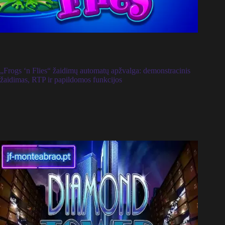
„Frogs ‘n Flies“ žaidimų automatų apžvalga: demonstracinis
žaidimas, RTP ir papildomos funkcijos