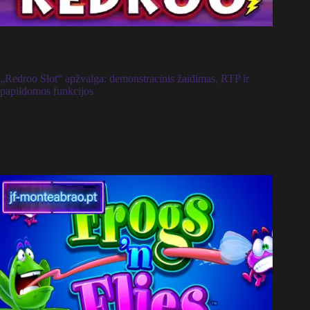
„Redroo Slot“ apžvalga: demonstracinis žaidimas, RTP ir
papildomos funkcijos