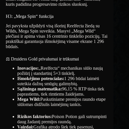
kuris padidina progresavimo rizikos sluoksnį.
H3: „Mega Spin“ funkcija
Jei pavyksta užpildyti visą išorinį Reelfecta žiedą su
Wilds, Mega Spin suveikia. Masyvi „Mega Wild“
plečiasi ir apima visas 16 centrinio tinklelio pozicijų. Tai
praktiškai garantuoja išmokėjimą visame ekrane 1 296
būdais.
⚖️ Druidess Gold privalumai ir trūkumai
Inovacijos:
„Reelfecta“ mechanikas siūlo naują
požiūrį į standartinį 5×3 tinklelį.
Išmokėjimo potencialas:
1 296 būdai laimėti
suteikia dažnų smūgių galimybių.
Sąžininga matematika:
96,15 % RTP tinka tiek
paprastiems, tiek rimtiems žaidėjams.
Mega Wild:
Paskutiniame premijos raundo etape
siūlomas didžiulis laimėjimų tankis.
Rizikos faktorius:
Poison Potion gali sutrumpinti
daug žadantį premijos raundą.
Vaizdai:
Grafika atrodo šiek tiek pasenusi,