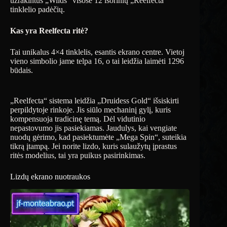
užrakintus „Wilds“ visose 12 išorinių „Reelfecta“
tinklelio padėčių.
Kas yra Reelfecta ritė?
Tai unikalus 4×4 tinklelis, esantis ekrano centre. Vietoj
vieno simbolio jame telpa 16, o tai leidžia laimėti 1296
būdais.
„Reelfecta“ sistema leidžia „Druidess Gold“ išsiskirti
perpildytoje rinkoje. Jis siūlo mechaninį gylį, kuris
kompensuoja tradicinę temą. Dėl vidutinio
nepastovumo jis pasiekiamas. Jaudulys, kai vengiate
nuodų gėrimo, kad pasiektumėte „Mega Spin“, suteikia
tikrą įtampą. Jei norite lizdo, kuris sulaužytų įprastus
ritės modelius, tai yra puikus pasirinkimas.
Lizdų ekrano nuotraukos