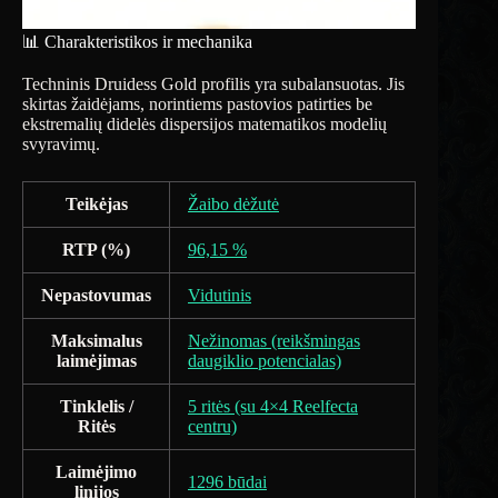
📊 Charakteristikos ir mechanika
Techninis Druidess Gold profilis yra subalansuotas. Jis
skirtas žaidėjams, norintiems pastovios patirties be
ekstremalių didelės dispersijos matematikos modelių
svyravimų.
Teikėjas
Žaibo dėžutė
RTP (%)
96,15 %
Nepastovumas
Vidutinis
Maksimalus
Nežinomas (reikšmingas
laimėjimas
daugiklio potencialas)
Tinklelis /
5 ritės (su 4×4 Reelfecta
Ritės
centru)
Laimėjimo
1296 būdai
linijos