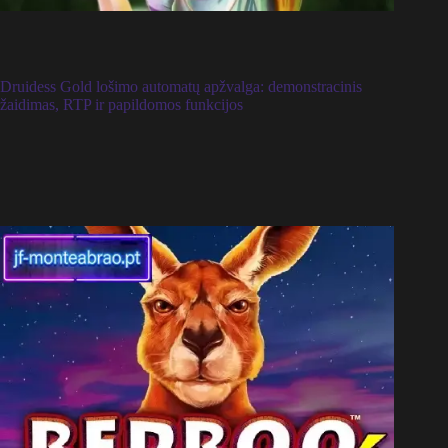
Druidess Gold lošimo automatų apžvalga: demonstracinis
žaidimas, RTP ir papildomos funkcijos