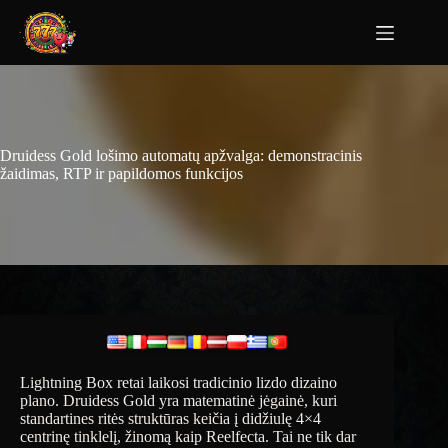
Druidess Gold lošimo automatų apžvalga: demonstracinis
žaidimas, RTP ir papildomos funkcijos
Lightning Box retai laikosi tradicinio lizdo dizaino
plano. Druidess Gold yra matematinė jėgainė, kuri
standartines ritės struktūras keičia į didžiulę 4×4
centrinę tinklelį, žinomą kaip Reelfecta. Tai ne tik dar