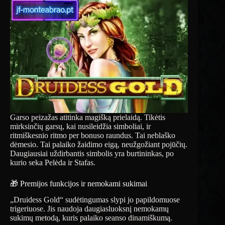
Garso peizažas atitinka magišką prielaidą. Tikėtis
mirksinčių garsų, kai nusileidžia simboliai, ir
ritmiškesnio ritmo per bonuso raundus. Tai neblaško
dėmesio. Tai palaiko žaidimo eigą, neužgožiant pojūčių.
Daugiausiai uždirbantis simbolis yra burtininkas, po
kurio seka Pelėda ir Stafas.
🎁 Premijos funkcijos ir nemokami sukimai
„Druidess Gold“ sudėtingumas slypi jo papildomuose
trigeriuose. Jis naudoja daugiasluoksnį nemokamų
sukimų metodą, kuris palaiko seanso dinamiškumą.