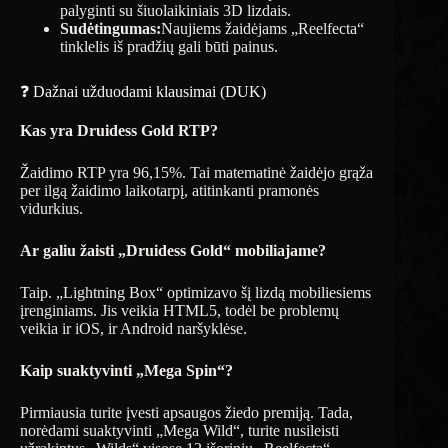
palyginti su šiuolaikiniais 3D lizdais.
Sudėtingumas:
Naujiems žaidėjams „Reelfecta“
tinklelis iš pradžių gali būti painus.
❓ Dažnai užduodami klausimai (DUK)
Kas yra Druidess Gold RTP?
Žaidimo RTP yra 96,15%. Tai matematinė žaidėjo grąža
per ilgą žaidimo laikotarpį, atitinkanti pramonės
vidurkius.
Ar galiu žaisti „Druidess Gold“ mobiliajame?
Taip. „Lightning Box“ optimizavo šį lizdą mobiliesiems
įrenginiams. Jis veikia HTML5, todėl be problemų
veikia ir iOS, ir Android naršyklėse.
Kaip suaktyvinti „Mega Spin“?
Pirmiausia turite įvesti apsaugos žiedo premiją. Tada,
norėdami suaktyvinti „Mega Wild“, turite nusileisti