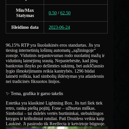
Min/Max
0.50
/
62.50
Statymas
Išleidimo data
2023-06-24
96,15% RTP yra šiuolaikinės eros standartas. Jis yra
tiesiog internetinių lošimų automatų „sąžiningoje“
zonoje. Vidutinis nepastovumas rodo nuolatinį mažų ir
vidutinių laimėjimų srautą. Nepastebėsite, kad jūsų
bankrotas išnyks po dešimties sukimų, bet aukščiausio
lygio išmokėjimams reikia kantrybės. 1296 būdai
laimėti reiškia, kad simbolių išdėstymas yra atlaidesnis
nei tradicinės fiksuotos linijos.
✨ Tema, grafika ir garso takelis
Estetika yra klasikinė Lightning Box. Jis turi šiek tiek
retro, ranka pieštą pojūtį. Fone – užburtas miškas.
Simboliai – tai didelės vertės burtininkai, stebuklingos
knygos ir krištoliniai rutuliai. Pati Druidess veikia kaip
Laukinė. Ji pasirodo tik Reelfecta ir ketvirtoje būgnoje.