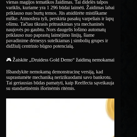
vienas magijos tematikos žaidimas. Tai didelės talpos
variklis, kuriame yra 1 296 būdai laimėti. Žaidimas labai
priklauso nuo burtų temos. Jūs atsidūrėte mistiškame
miške. Atmosfera tyli, perskirta pasakų varpeliais ir lapų
ošimu. Tačiau tikrasis pritraukimas yra mechaninės
naujovės po gaubtu. Nors daugelis lošimo automatų
priklauso nuo paprastų laimėjimo linijų, šiame
pavadinime dėmesys sutelkiamas į simbolių grupes ir
didžiulį centrinio būgno potencialą.
🎮 Žaiskite „Druidess Gold Demo“ žaidimą nemokamai
Išbandykite nemokamą demonstracinę versiją, kad
suprastumėte mechaniką nerizikuodami savo bankrotu.
Tai geriausias būdas pamatyti, kaip Reelfecta sąveikauja
su standartinėmis išorinėmis ritėmis.