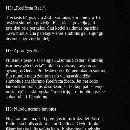
H3: „Reelfecta Reel“.
Trečiasis būgnas yra 4×4 kvadratas, kuriame yra 16
atskirų simbolių pozicijų. Kiekviena pozicija gali
prisidėti prie pergalės. Štai kodėl žaidimas pasiekia
1296 būdus. Čia patekęs vienas simbolis gali sujungti
derinius per visą tinklelį.
H3: Apsaugos žiedas
Nuleidus penkis ar daugiau „Bonus Scatter“ simbolių
išorinėse „Reelfecta“ tinklelio vietose, įjungiamas
apsaugos žiedas. Pradėsite nuo trijų nemokamų sukimų.
Šio raundo metu žaidimas po vieną atskleidžia
simbolius ant išorinio Reelfecta žiedo. Jei pasirodo
laukinis simbolis, jis užsifiksuoja. Tai taip pat iš naujo
nustato jūsų sukimų skaičių iki trijų. Tokiu būdu galite
sukaupti iki 12 sukimų.
H3: Nuodų gėrimo pavojus
Negarantuojama, kad premijos turas truks. Jei Poison
Potion simbolis atsiduria ant Reelfecta žiedo, funkcija
iškart baigiasi. Jis veikia kaip „blokavimo“ simbolis,