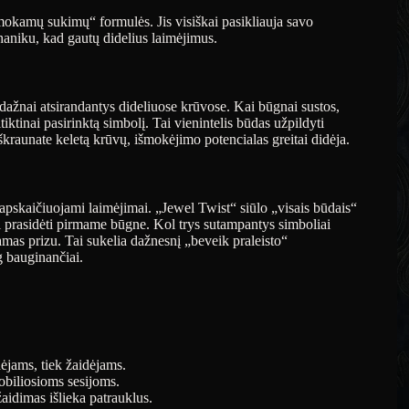
mokamų sukimų“ formulės. Jis visiškai pasikliauja savo
haniku, kad gautų didelius laimėjimus.
į, dažnai atsirandantys dideliuose krūvose. Kai būgnai sustos,
itiktinai pasirinktą simbolį. Tai vienintelis būdas užpildyti
škraunate keletą krūvų, išmokėjimo potencialas greitai didėja.
 apskaičiuojami laimėjimai. „Jewel Twist“ siūlo „visais būdais“
ri prasidėti pirmame būgne. Kol trys sutampantys simboliai
mas prizu. Tai sukelia dažnesnį „beveik praleisto“
g bauginančiai.
dėjams, tiek žaidėjams.
obiliosioms sesijoms.
žaidimas išlieka patrauklus.