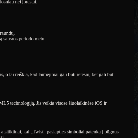
osniau nei įprastai.
 raundų.
mą sausros periodo metu.
o tai reiškia, kad laimėjimai gali būti retesni, bet gali būti
5 technologiją. Jis veikia visose šiuolaikinėse iOS ir
sitiktinai, kai „Twist“ paslapties simboliai patenka į būgnus
ai.