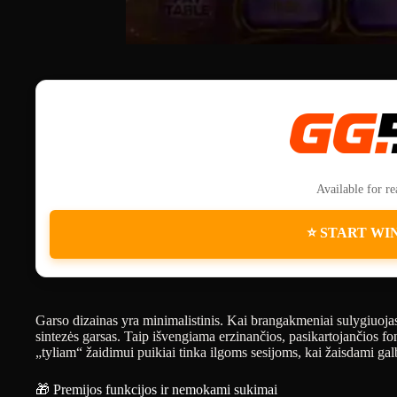
Available for r
⭐ START WI
Garso dizainas yra minimalistinis. Kai brangakmeniai sulygiuojas
sintezės garsas. Taip išvengiama erzinančios, pasikartojančios 
„tyliam“ žaidimui puikiai tinka ilgoms sesijoms, kai žaisdami gal
🎁 Premijos funkcijos ir nemokami sukimai