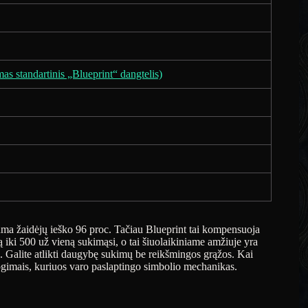
as standartinis „Blueprint“ dangtelis)
ma žaidėjų ieško 96 proc. Tačiau Blueprint tai kompensuoja
mą iki 500 už vieną sukimąsi, o tai šiuolaikiniame amžiuje yra
s. Galite atlikti daugybę sukimų be reikšmingos grąžos. Kai
progimais, kuriuos varo paslaptingo simbolio mechanikas.