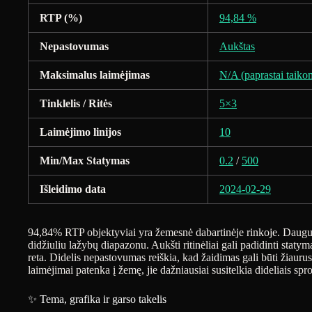
RTP (%)
94,84 %
Nepastovumas
Aukštas
Maksimalus laimėjimas
N/A (paprastai taikom
Tinklelis / Ritės
5×3
Laimėjimo linijos
10
Min/Max Statymas
0.2
/
500
Išleidimo data
2024-02-29
94,84% RTP objektyviai yra žemesnė dabartinėje rinkoje. Daugu
didžiuliu lažybų diapazonu. Aukšti ritinėliai gali padidinti staty
reta. Didelis nepastovumas reiškia, kad žaidimas gali būti žiauru
laimėjimai patenka į žemę, jie dažniausiai susitelkia dideliais s
✨ Tema, grafika ir garso takelis