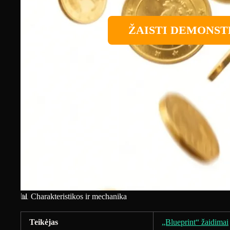
ŽAISTI DEMONST
📊 Charakteristikos ir mechanika
Teikėjas
„Blueprint“ žaidimai