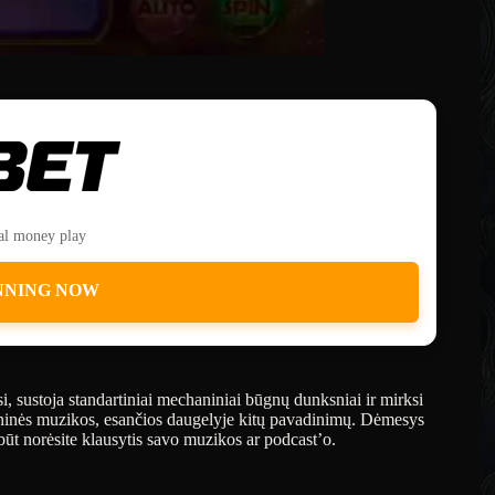
eal money play
NNING NOW
i, sustoja standartiniai mechaniniai būgnų dunksniai ir mirksi
foninės muzikos, esančios daugelyje kitų pavadinimų. Dėmesys
būt norėsite klausytis savo muzikos ar podcast’o.