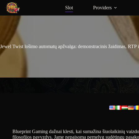
Slot
Providers
Jewel Twist lošimo automatų apžvalga: demonstracinis žaidimas, RTP i
Blueprint Gaming dažnai klesti, kai sumažina šiuolaikinių vaizd
filosofijos pavyzdys. Jame nepaisoma pernelyg sudėtingų pasakoj