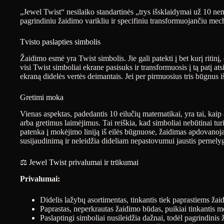
„Jewel Twist“ nesilaiko standartinės „trys išsklaidymai už 10 ne
pagrindiniu žaidimo varikliu ir specifiniu transformuojančiu mec
Tvisto paslapties simbolis
Žaidimo esmė yra Twist simbolis. Jie gali patekti į bet kurį ritin
visi Twist simboliai ekrane pasisuks ir transformuosis į tą patį ats
ekraną didelės vertės deimantais. Jei per pirmuosius tris būgnus i
Gretimi moka
Vienas aspektas, padedantis 10 eilučių matematikai, yra tai, kaip
arba gretimus laimėjimus. Tai reiškia, kad simboliai nebūtinai tu
patenka į mokėjimo liniją iš eilės būgnuose, žaidimas apdovanoja
susijaudinimą ir neleidžia dideliam nepastovumui jaustis pernely
⚖️ Jewel Twist privalumai ir trūkumai
Privalumai:
Didelis lažybų asortimentas, tinkantis tiek paprastiems žai
Paprastas, neperkrautas žaidimo būdas, puikiai tinkantis m
Paslaptingi simboliai nusileidžia dažnai, todėl pagrindinis 