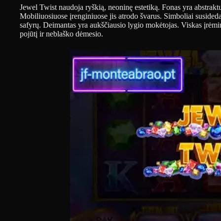
Jewel Twist naudoja ryškią, neoninę estetiką. Fonas yra abstrakt
Mobiliuosiuose įrenginiuose jis atrodo švarus. Simboliai susided
safyrų. Deimantas yra aukščiausio lygio mokėtojas. Viskas įrėmi
pojūtį ir neblaško dėmesio.