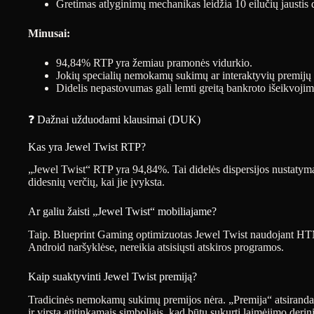
Gretimas atlyginimų mechanikas leidžia 10 eilučių jaustis d
Minusai:
94,84% RTP yra žemiau pramonės vidurkio.
Jokių specialių nemokamų sukimų ar interaktyvių premijų
Didelis nepastovumas gali lemti greitą bankroto išeikvoji
❓ Dažnai užduodami klausimai (DUK)
Kas yra Jewel Twist RTP?
„Jewel Twist“ RTP yra 94,84%. Tai didelės dispersijos nustatymas, 
didesnių verčių, kai jie įvyksta.
Ar galiu žaisti „Jewel Twist“ mobiliajame?
Taip. Blueprint Gaming optimizuotas Jewel Twist naudojant HTML
Android naršyklėse, nereikia atsisiųsti atskiros programos.
Kaip suaktyvinti Jewel Twist premiją?
Tradicinės nemokamų sukimų premijos nėra. „Premija“ atsiranda at
ir virsta atitinkamais simboliais, kad būtų sukurti laimėjimo derini