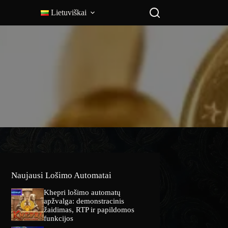
Lietuviškai
Naujausi Lošimo Automatai
Khepri lošimo automatų
apžvalga: demonstracinis
žaidimas, RTP ir papildomos
funkcijos