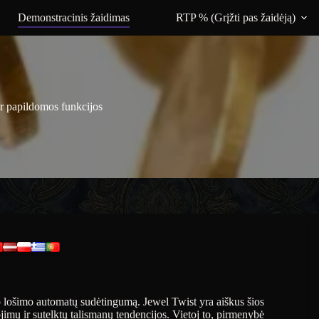
Demonstracinis žaidimas
RTP % (Grįžti pas žaidėją)
r papildomos funkcijos
o lošimo automatų sudėtingumą. Jewel Twist yra aiškus šios
imų ir sutelktų talismanų tendencijos. Vietoj to, pirmenybė