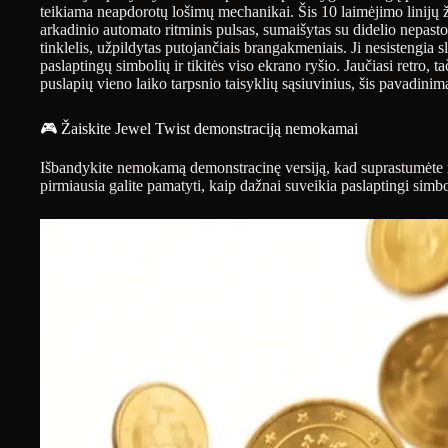
teikiama neapdorotų lošimų mechanikai. Šis 10 laimėjimo linijų ž
arkadinio automato ritminis pulsas, sumaišytas su didelio nep
tinklelis, užpildytas putojančiais brangakmeniais. Ji nesistengia 
paslaptingų simbolių ir tikitės viso ekrano ryšio. Jaučiasi retro, 
puslapių vieno laiko tarpsnio taisyklių sąsiuvinius, šis pavadinima
🎮 Žaiskite Jewel Twist demonstraciją nemokamai
Išbandykite nemokamą demonstracinę versiją, kad suprastumėte
pirmiausia galite pamatyti, kaip dažnai suveikia paslaptingi simboli