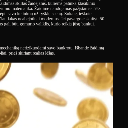
aidimas skirtas žaidėjams, kuriems patinka klasikinio
astovumo matematika. Žaidime naudojamas pažįstamas 5×3
slėpti savo ketinimų už ryškių scenų. Sukate, ieškote
tačiau lakas neabejotinai modernus. Jei pavargote skaityti 50
s gali būti gomurio valiklis, kurio reikia jūsų bankui.
 mechaniką nerizikuodami savo bankrotu. Išbandę žaidimą
ai, prieš skiriant realias lėšas.