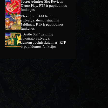
Secret Admirer Slot Review:
Demo Play, RTP ir papildomos
funkcijos
Elektrinio SAM lizdo
apžvalga: demonstracinis
žaidimas, RTP ir papildomos
funkcijos
„Beetle Star“ žaidimų
automato apžvalga:
demonstracinis žaidimas, RTP
ir papildomos funkcijos