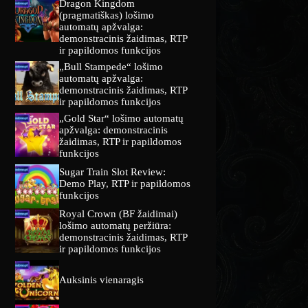
Dragon Kingdom
(pragmatiškas) lošimo
automatų apžvalga:
demonstracinis žaidimas, RTP
ir papildomos funkcijos
„Bull Stampede“ lošimo
automatų apžvalga:
demonstracinis žaidimas, RTP
ir papildomos funkcijos
„Gold Star“ lošimo automatų
apžvalga: demonstracinis
žaidimas, RTP ir papildomos
funkcijos
Sugar Train Slot Review:
Demo Play, RTP ir papildomos
funkcijos
Royal Crown (BF žaidimai)
lošimo automatų peržiūra:
demonstracinis žaidimas, RTP
ir papildomos funkcijos
Auksinis vienaragis