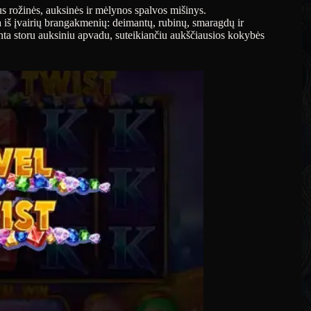
us rožinės, auksinės ir mėlynos spalvos mišinys.
a iš įvairių brangakmenių: deimantų, rubinų, smaragdų ir
nta storu auksiniu apvadu, suteikiančiu aukščiausios kokybės