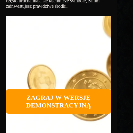
często uruchamiają się tajemnicze symbole, zanim
zainwestujesz prawdziwe środki.
ZAGRAJ W WERSJĘ
DEMONSTRACYJNĄ