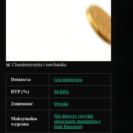
📊 Charakterystyka i mechanika
Dostawca
Gra planszowa
RTP (%)
94,84%
Zmienność
Wysoki
Nie dotyczy (zwykle
Maksymalna
obowiązuje standardowy
wygrana
limit Blueprint)