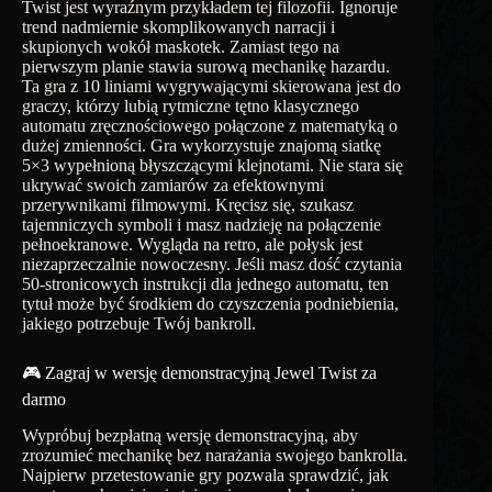
Twist jest wyraźnym przykładem tej filozofii. Ignoruje
trend nadmiernie skomplikowanych narracji i
skupionych wokół maskotek. Zamiast tego na
pierwszym planie stawia surową mechanikę hazardu.
Ta gra z 10 liniami wygrywającymi skierowana jest do
graczy, którzy lubią rytmiczne tętno klasycznego
automatu zręcznościowego połączone z matematyką o
dużej zmienności. Gra wykorzystuje znajomą siatkę
5×3 wypełnioną błyszczącymi klejnotami. Nie stara się
ukrywać swoich zamiarów za efektownymi
przerywnikami filmowymi. Kręcisz się, szukasz
tajemniczych symboli i masz nadzieję na połączenie
pełnoekranowe. Wygląda na retro, ale połysk jest
niezaprzeczalnie nowoczesny. Jeśli masz dość czytania
50-stronicowych instrukcji dla jednego automatu, ten
tytuł może być środkiem do czyszczenia podniebienia,
jakiego potrzebuje Twój bankroll.
🎮 Zagraj w wersję demonstracyjną Jewel Twist za
darmo
Wypróbuj bezpłatną wersję demonstracyjną, aby
zrozumieć mechanikę bez narażania swojego bankrolla.
Najpierw przetestowanie gry pozwala sprawdzić, jak