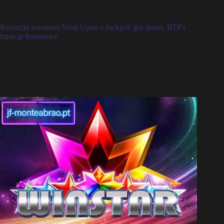
Recenzja automatu Wish Upon a Jackpot: gra demo, RTP i
funkcje bonusowe