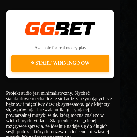
Available for real money play
⭐ START WINNING NOW
Projekt audio jest minimalistyczny. Słychać
standardowe mechaniczne stukanie zatrzymujących się
bębnów i migotliwy dźwięk syntezatora, gdy klejnoty
się wyrównują. Pozwala uniknąć irytującej,
powtarzalnej muzyki w tle, którą można znaleźć w
wielu innych tytułach. Skupienie się na „cichej”
rozgrywce sprawia, że ​​idealnie nadaje się do długich
sesji, podczas których możesz chcieć słuchać własnej