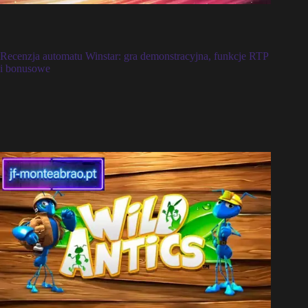
Recenzja automatu Winstar: gra demonstracyjna, funkcje RTP
i bonusowe