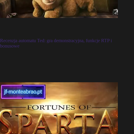
Recenzja automatu Ted: gra demonstracyjna, funkcje RTP i
bonusowe