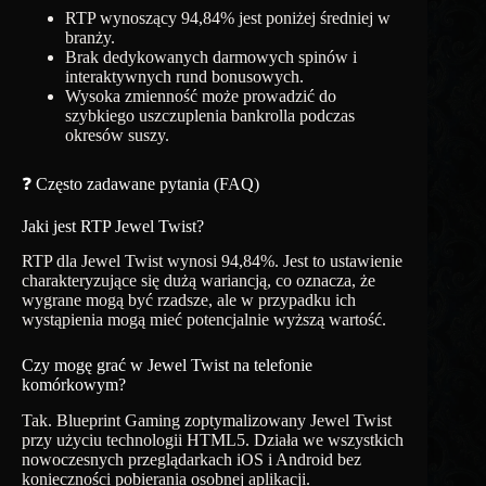
RTP wynoszący 94,84% jest poniżej średniej w
branży.
Brak dedykowanych darmowych spinów i
interaktywnych rund bonusowych.
Wysoka zmienność może prowadzić do
szybkiego uszczuplenia bankrolla podczas
okresów suszy.
❓ Często zadawane pytania (FAQ)
Jaki jest RTP Jewel Twist?
RTP dla Jewel Twist wynosi 94,84%. Jest to ustawienie
charakteryzujące się dużą wariancją, co oznacza, że ​​
wygrane mogą być rzadsze, ale w przypadku ich
wystąpienia mogą mieć potencjalnie wyższą wartość.
Czy mogę grać w Jewel Twist na telefonie
komórkowym?
Tak. Blueprint Gaming zoptymalizowany Jewel Twist
przy użyciu technologii HTML5. Działa we wszystkich
nowoczesnych przeglądarkach iOS i Android bez
konieczności pobierania osobnej aplikacji.