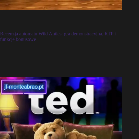
Recenzja automatu Wild Antics: gra demonstracyjna, RTP i
funkcje bonusowe