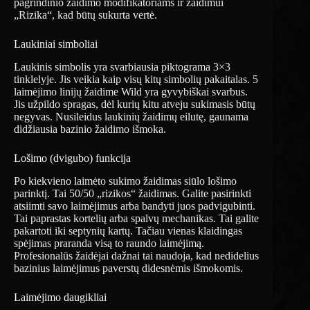
pagrindinio žaidimo modifikatoriams ir žaidimui
„Rizika“, kad būtų sukurta vertė.
Laukiniai simboliai
Laukinis simbolis yra svarbiausia piktograma 3×3
tinklelyje. Jis veikia kaip visų kitų simbolių pakaitalas. 5
laimėjimo linijų žaidime Wild yra gyvybiškai svarbus.
Jis užpildo spragas, dėl kurių kitu atveju sukimasis būtų
negyvas. Nusileidus laukinių žaidimų eilutę, gaunama
didžiausia bazinio žaidimo išmoka.
Lošimo (dvigubo) funkcija
Po kiekvieno laimėto sukimo žaidimas siūlo lošimo
parinktį. Tai 50/50 „rizikos“ žaidimas. Galite pasirinkti
atsiimti savo laimėjimus arba bandyti juos padvigubinti.
Tai paprastas kortelių arba spalvų mechanikas. Tai galite
pakartoti iki septynių kartų. Tačiau vienas klaidingas
spėjimas praranda visą to raundo laimėjimą.
Profesionalūs žaidėjai dažnai tai naudoja, kad nedidelius
bazinius laimėjimus paverstų didesnėmis išmokomis.
Laimėjimo daugikliai