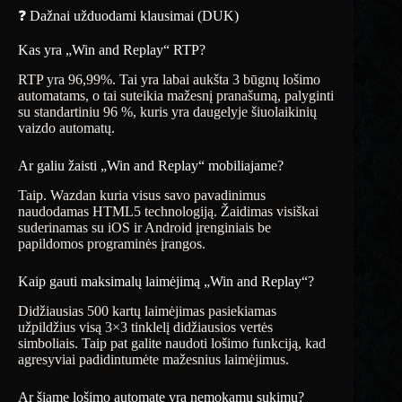
❓ Dažnai užduodami klausimai (DUK)
Kas yra „Win and Replay“ RTP?
RTP yra 96,99%. Tai yra labai aukšta 3 būgnų lošimo
automatams, o tai suteikia mažesnį pranašumą, palyginti
su standartiniu 96 %, kuris yra daugelyje šiuolaikinių
vaizdo automatų.
Ar galiu žaisti „Win and Replay“ mobiliajame?
Taip. Wazdan kuria visus savo pavadinimus
naudodamas HTML5 technologiją. Žaidimas visiškai
suderinamas su iOS ir Android įrenginiais be
papildomos programinės įrangos.
Kaip gauti maksimalų laimėjimą „Win and Replay“?
Didžiausias 500 kartų laimėjimas pasiekiamas
užpildžius visą 3×3 tinklelį didžiausios vertės
simboliais. Taip pat galite naudoti lošimo funkciją, kad
agresyviai padidintumėte mažesnius laimėjimus.
Ar šiame lošimo automate yra nemokamų sukimų?