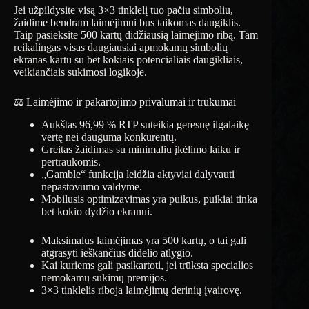
Jei užpildysite visą 3×3 tinklelį tuo pačiu simboliu,
žaidime bendram laimėjimui bus taikomas daugiklis.
Taip pasieksite 500 kartų didžiausią laimėjimo ribą. Tam
reikalingas visas daugiausiai apmokamų simbolių
ekranas kartu su bet kokiais potencialiais daugikliais,
veikiančiais sukimosi logikoje.
⚖️ Laimėjimo ir pakartojimo privalumai ir trūkumai
Aukštas 96,99 % RTP suteikia geresnę ilgalaikę
vertę nei dauguma konkurentų.
Greitas žaidimas su minimaliu įkėlimo laiku ir
pertraukomis.
„Gamble“ funkcija leidžia aktyviai dalyvauti
nepastovumo valdyme.
Mobilusis optimizavimas yra puikus, puikiai tinka
bet kokio dydžio ekranui.
Maksimalus laimėjimas yra 500 kartų, o tai gali
atgrasyti ieškančius didelio atlygio.
Kai kuriems gali pasikartoti, jei trūksta specialios
nemokamų sukimų premijos.
3×3 tinklelis riboja laimėjimų derinių įvairovę.