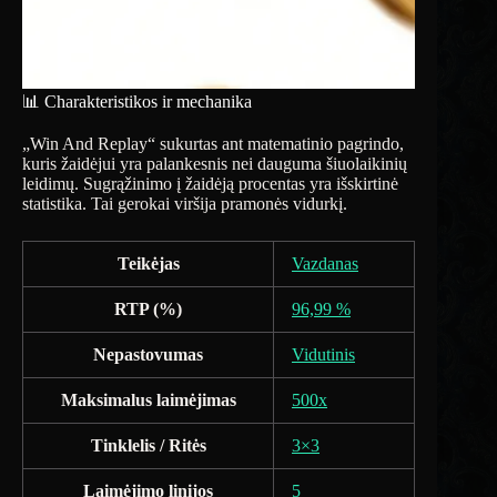
📊 Charakteristikos ir mechanika
„Win And Replay“ sukurtas ant matematinio pagrindo,
kuris žaidėjui yra palankesnis nei dauguma šiuolaikinių
leidimų. Sugrąžinimo į žaidėją procentas yra išskirtinė
statistika. Tai gerokai viršija pramonės vidurkį.
Teikėjas
Vazdanas
RTP (%)
96,99 %
Nepastovumas
Vidutinis
Maksimalus laimėjimas
500x
Tinklelis / Ritės
3×3
Laimėjimo linijos
5