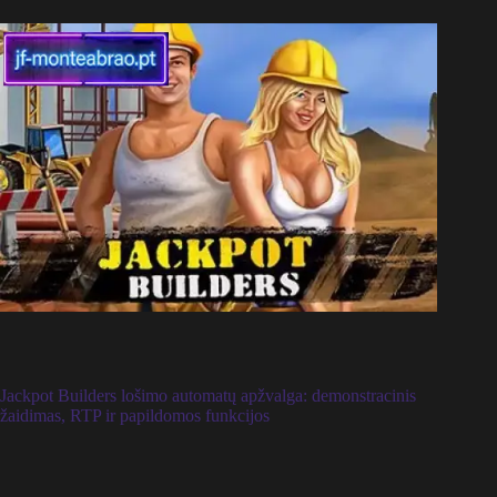
Jackpot Builders lošimo automatų apžvalga: demonstracinis
žaidimas, RTP ir papildomos funkcijos