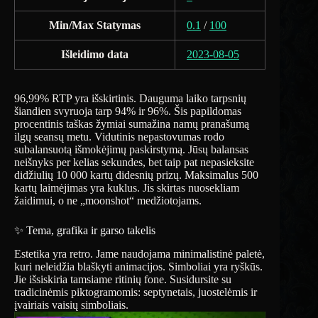
Min/Max Statymas
0.1
/
100
Išleidimo data
2023-08-05
96,99% RTP yra išskirtinis. Dauguma laiko tarpsnių
šiandien svyruoja tarp 94% ir 96%. Šis papildomas
procentinis taškas žymiai sumažina namų pranašumą
ilgų seansų metu. Vidutinis nepastovumas rodo
subalansuotą išmokėjimų paskirstymą. Jūsų balansas
neišnyks per kelias sekundes, bet taip pat nepasieksite
didžiulių 10 000 kartų didesnių prizų. Maksimalus 500
kartų laimėjimas yra kuklus. Jis skirtas nuosekliam
žaidimui, o ne „moonshot“ medžiotojams.
✨ Tema, grafika ir garso takelis
Estetika yra retro. Jame naudojama minimalistinė paletė,
kuri neleidžia blaškyti animacijos. Simboliai yra ryškūs.
Jie išsiskiria tamsiame ritinių fone. Susidursite su
tradicinėmis piktogramomis: septynetais, juostelėmis ir
įvairiais vaisių simboliais.