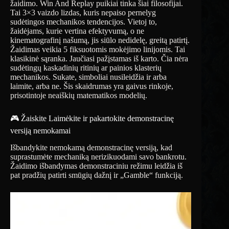
žaidimo. Win And Replay puikiai tinka šiai filosofijai.
Tai 3×3 vaizdo lizdas, kuris nepaiso pernelyg
sudėtingos mechanikos tendencijos. Vietoj to,
žaidėjams, kurie vertina efektyvumą, o ne
kinematografinį našumą, jis siūlo nedidelę, greitą patirtį.
Žaidimas veikia 5 fiksuotomis mokėjimo linijomis. Tai
klasikinė sąranka. Jaučiasi pažįstamas iš karto. Čia nėra
sudėtingų kaskadinių ritinių ar painios klasterių
mechanikos. Sukate, simboliai nusileidžia ir arba
laimite, arba ne. Šis skaidrumas yra gaivus rinkoje,
prisotintoje neaiškių matematikos modelių.
🎮 Žaiskite Laimėkite ir pakartokite demonstracinę
versiją nemokamai
Išbandykite nemokamą demonstracinę versiją, kad
suprastumėte mechaniką nerizikuodami savo bankrotu.
Žaidimo išbandymas demonstraciniu režimu leidžia iš
pat pradžių patirti smūgių dažnį ir „Gamble“ funkciją.