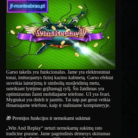
Garso takelis yra funkcionalus. Jame yra elektroniniai
tonai, imituojantys fizinį kazino kabinetą. Garso efektai
suveikia laimėjimų ir simbolių nusileidimų metu,
suteikiant lytėjimo grįžtamąjį ryšį. Šis žaidimas yra
optimizuotas žaisti mobiliajame telefone. UI yra švari.
Mygtukai yra dideli ir jautrūs. Tai taip pat gerai veikia
išmaniajame telefone, kaip ir staliniame kompiuteryje.
🎁 Premijos funkcijos ir nemokami sukimai
„Win And Replay“ neturi nemokamų sukimų rato
tradicine prasme. Jame pagrindinis dėmesys skiriamas