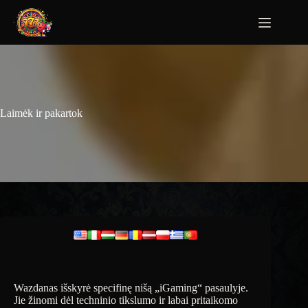
Laimėk ir pakartok
Wazdanas išskyrė specifinę nišą „iGaming“ pasaulyje.
Jie žinomi dėl techninio tikslumo ir labai pritaikomo