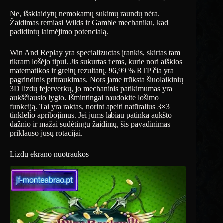
Ne, išsklaidytų nemokamų sukimų raundų nėra.
Žaidimas remiasi Wilds ir Gamble mechaniku, kad
padidintų laimėjimo potencialą.
Win And Replay yra specializuotas įrankis, skirtas tam
tikram lošėjo tipui. Jis sukurtas tiems, kurie nori aiškios
matematikos ir greitų rezultatų. 96,99 % RTP čia yra
pagrindinis pritraukimas. Nors jame trūksta šiuolaikinių
3D lizdų fejerverkų, jo mechaninis patikimumas yra
aukščiausio lygio. Išmintingai naudokite lošimo
funkciją. Tai yra raktas, norint apeiti natūralius 3×3
tinklelio apribojimus. Jei jums labiau patinka aukšto
dažnio ir mažai sudėtingų žaidimų, šis pavadinimas
priklauso jūsų rotacijai.
Lizdų ekrano nuotraukos