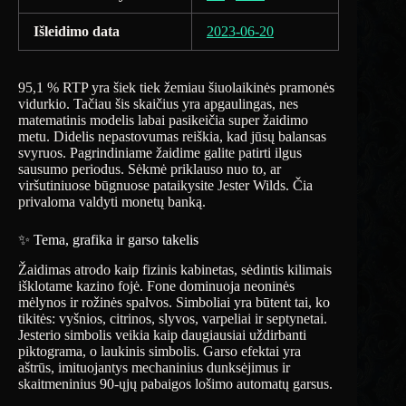
Išleidimo data
2023-06-20
95,1 % RTP yra šiek tiek žemiau šiuolaikinės pramonės
vidurkio. Tačiau šis skaičius yra apgaulingas, nes
matematinis modelis labai pasikeičia super žaidimo
metu. Didelis nepastovumas reiškia, kad jūsų balansas
svyruos. Pagrindiniame žaidime galite patirti ilgus
sausumo periodus. Sėkmė priklauso nuo to, ar
viršutiniuose būgnuose pataikysite Jester Wilds. Čia
privaloma valdyti monetų banką.
✨ Tema, grafika ir garso takelis
Žaidimas atrodo kaip fizinis kabinetas, sėdintis kilimais
išklotame kazino fojė. Fone dominuoja neoninės
mėlynos ir rožinės spalvos. Simboliai yra būtent tai, ko
tikitės: vyšnios, citrinos, slyvos, varpeliai ir septynetai.
Jesterio simbolis veikia kaip daugiausiai uždirbanti
piktograma, o laukinis simbolis. Garso efektai yra
aštrūs, imituojantys mechaninius dunksėjimus ir
skaitmeninius 90-ųjų pabaigos lošimo automatų garsus.