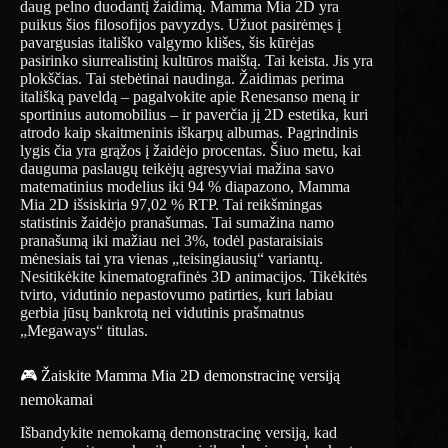
daug pelno duodantį žaidimą. Mamma Mia 2D yra
puikus šios filosofijos pavyzdys. Užuot pasirėmęs į
pavargusias itališko valgymo klišes, šis kūrėjas
pasirinko siurrealistinį kultūros maištą. Tai keista. Jis yra
plokščias. Tai stebėtinai naudinga. Žaidimas perima
itališką paveldą – pagalvokite apie Renesanso meną ir
sportinius automobilius – ir paverčia jį 2D estetika, kuri
atrodo kaip skaitmeninis iškarpų albumas. Pagrindinis
lygis čia yra grąžos į žaidėjo procentas. Šiuo metu, kai
dauguma paslaugų teikėjų agresyviai mažina savo
matematinius modelius iki 94 % diapazono, Mamma
Mia 2D išsiskiria 97,02 % RTP. Tai reikšmingas
statistinis žaidėjo pranašumas. Tai sumažina namo
pranašumą iki mažiau nei 3%, todėl pastaraisiais
mėnesiais tai yra vienas „teisingiausių“ variantų.
Nesitikėkite kinematografinės 3D animacijos. Tikėkitės
tvirto, vidutinio nepastovumo patirties, kuri labiau
gerbia jūsų bankrotą nei vidutinis prašmatnus
„Megaways“ titulas.
🎮 Žaiskite Mamma Mia 2D demonstracinę versiją
nemokamai
Išbandykite nemokamą demonstracinę versiją, kad