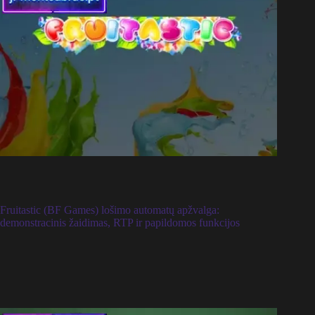
Fruitastic (BF Games) lošimo automatų apžvalga:
demonstracinis žaidimas, RTP ir papildomos funkcijos