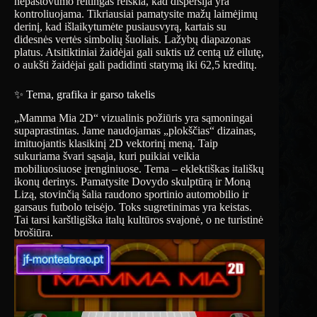
nepastovumo reitingas reiškia, kad dispersija yra
kontroliuojama. Tikriausiai pamatysite mažų laimėjimų
derinį, kad išlaikytumėte pusiausvyrą, kartais su
didesnės vertės simbolių šuoliais. Lažybų diapazonas
platus. Atsitiktiniai žaidėjai gali suktis už centą už eilutę,
o aukšti žaidėjai gali padidinti statymą iki 62,5 kreditų.
✨ Tema, grafika ir garso takelis
„Mamma Mia 2D“ vizualinis požiūris yra sąmoningai
supaprastintas. Jame naudojamas „plokščias“ dizainas,
imituojantis klasikinį 2D vektorinį meną. Taip
sukuriama švari sąsaja, kuri puikiai veikia
mobiliuosiuose įrenginiuose. Tema – eklektiškas itališkų
ikonų derinys. Pamatysite Dovydo skulptūrą ir Moną
Lizą, stovinčią šalia raudono sportinio automobilio ir
garsaus futbolo teisėjo. Toks sugretinimas yra keistas.
Tai tarsi karštligiška italų kultūros svajonė, o ne turistinė
brošiūra.