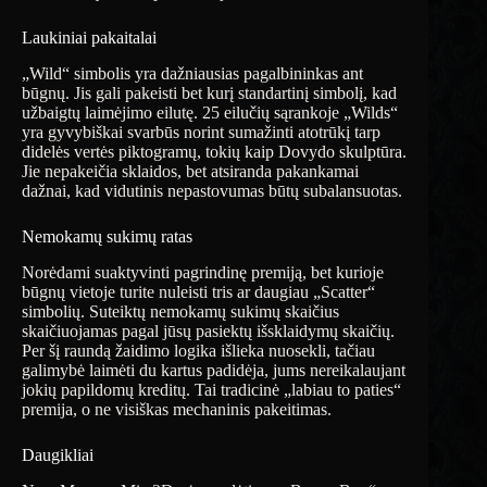
Laukiniai pakaitalai
„Wild“ simbolis yra dažniausias pagalbininkas ant
būgnų. Jis gali pakeisti bet kurį standartinį simbolį, kad
užbaigtų laimėjimo eilutę. 25 eilučių sąrankoje „Wilds“
yra gyvybiškai svarbūs norint sumažinti atotrūkį tarp
didelės vertės piktogramų, tokių kaip Dovydo skulptūra.
Jie nepakeičia sklaidos, bet atsiranda pakankamai
dažnai, kad vidutinis nepastovumas būtų subalansuotas.
Nemokamų sukimų ratas
Norėdami suaktyvinti pagrindinę premiją, bet kurioje
būgnų vietoje turite nuleisti tris ar daugiau „Scatter“
simbolių. Suteiktų nemokamų sukimų skaičius
skaičiuojamas pagal jūsų pasiektų išsklaidymų skaičių.
Per šį raundą žaidimo logika išlieka nuosekli, tačiau
galimybė laimėti du kartus padidėja, jums nereikalaujant
jokių papildomų kreditų. Tai tradicinė „labiau to paties“
premija, o ne visiškas mechaninis pakeitimas.
Daugikliai