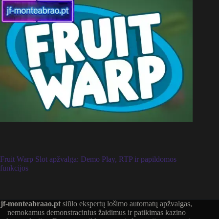
Fruit Warp Slot apžvalga: Demo Play, RTP ir papildomos
funkcijos
jf-monteabraao.pt
siūlo ekspertų lošimo automatų apžvalgas,
nemokamus demonstracinius žaidimus ir patikimas kazino