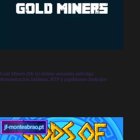
Gold Miners (Mr ty) lošimo automatų apžvalga:
demonstracinis žaidimas, RTP ir papildomos funkcijos