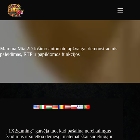
Mamma Mia 2D lošimo automatų apžvalga: demonstracinis
paleidimas, RTP ir papildomos funkcijos
„1X2gaming“ garsėja tuo, kad pašalina nereikalingus
žaidimus ir sutelkia dėmesį į matematiškai sudėtingą ir