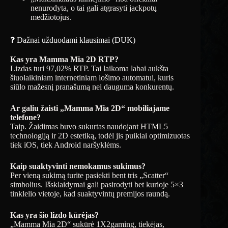
nenurodyta, o tai gali atgrasyti jackpotų
medžiotojus.
❓ Dažnai užduodami klausimai (DUK)
Kas yra Mamma Mia 2D RTP?
Lizdas turi 97,02% RTP. Tai laikoma labai aukšta
šiuolaikiniam internetiniam lošimo automatui, kuris
siūlo mažesnį pranašumą nei dauguma konkurentų.
Ar galiu žaisti „Mamma Mia 2D“ mobiliajame
telefone?
Taip. Žaidimas buvo sukurtas naudojant HTML5
technologiją ir 2D estetiką, todėl jis puikiai optimizuotas
tiek iOS, tiek Android naršyklėms.
Kaip suaktyvinti nemokamus sukimus?
Per vieną sukimą turite pasiekti bent tris „Scatter“
simbolius. Išsklaidymai gali pasirodyti bet kurioje 5×3
tinklelio vietoje, kad suaktyvintų premijos raundą.
Kas yra šio lizdo kūrėjas?
„Mamma Mia 2D“ sukūrė 1X2gaming, tiekėjas,