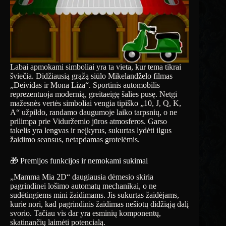
Labai apmokami simboliai yra ta vieta, kur tema tikrai
šviečia. Didžiausią grąžą siūlo Mikelandželo filmas
„Deividas ir Mona Liza“. Sportinis automobilis
reprezentuoja modernią, greitaeigę šalies pusę. Netgi
mažesnės vertės simboliai vengia tipiško „10, J, Q, K,
A“ užpildo, randamo daugumoje laiko tarpsnių, o ne
prilimpa prie Viduržemio jūros atmosferos. Garso
takelis yra lengvas ir neįkyrus, sukurtas lydėti ilgus
žaidimo seansus, netapdamas grotelėmis.
🎁 Premijos funkcijos ir nemokami sukimai
„Mamma Mia 2D“ daugiausia dėmesio skiria
pagrindinei lošimo automatų mechanikai, o ne
sudėtingiems mini žaidimams. Jis sukurtas žaidėjams,
kurie nori, kad pagrindinis žaidimas nešiotų didžiąją dalį
svorio. Tačiau vis dar yra esminių komponentų,
skatinančių laimėti potencialą.