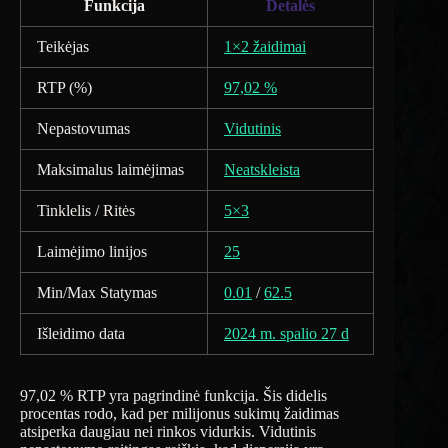
Funkcija
Detalės
Teikėjas
1×2 žaidimai
RTP (%)
97,02 %
Nepastovumas
Vidutinis
Maksimalus laimėjimas
Neatskleista
Tinklelis / Ritės
5×3
Laimėjimo linijos
25
Min/Max Statymas
0.01
/
62.5
Išleidimo data
2024 m. spalio 27 d
97,02 % RTP yra pagrindinė funkcija. Šis didelis
procentas rodo, kad per milijonus sukimų žaidimas
atsiperka daugiau nei rinkos vidurkis. Vidutinis