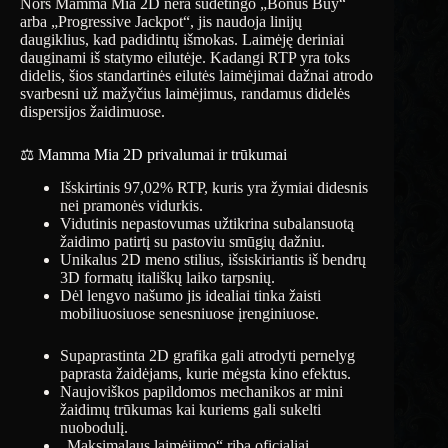
Nors Mamma Mia 2D nėra sudėtingo „Bonus Buy“
arba „Progressive Jackpot“, jis naudoja linijų
daugiklius, kad padidintų išmokas. Laimėję deriniai
dauginami iš statymo eilutėje. Kadangi RTP yra toks
didelis, šios standartinės eilutės laimėjimai dažnai atrodo
svarbesni už mažyčius laimėjimus, randamus didelės
dispersijos žaidimuose.
⚖️ Mamma Mia 2D privalumai ir trūkumai
Išskirtinis 97,02% RTP, kuris yra žymiai didesnis
nei pramonės vidurkis.
Vidutinis nepastovumas užtikrina subalansuotą
žaidimo patirtį su pastoviu smūgių dažniu.
Unikalus 2D meno stilius, išsiskiriantis iš bendrų
3D formatų itališkų laiko tarpsnių.
Dėl lengvo našumo jis idealiai tinka žaisti
mobiliuosiuose senesniuose įrenginiuose.
Supaprastinta 2D grafika gali atrodyti pernelyg
paprasta žaidėjams, kurie mėgsta kino efektus.
Naujoviškos papildomos mechanikos ar mini
žaidimų trūkumas kai kuriems gali sukelti
nuobodulį.
„Maksimalaus laimėjimo“ riba oficialiai