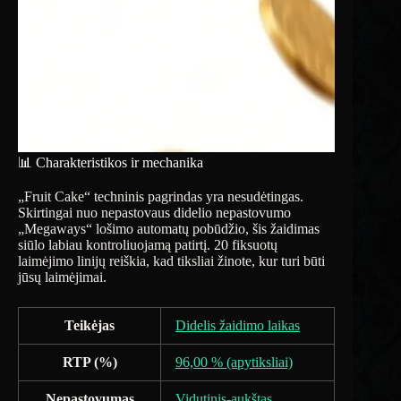
📊 Charakteristikos ir mechanika
„Fruit Cake“ techninis pagrindas yra nesudėtingas.
Skirtingai nuo nepastovaus didelio nepastovumo
„Megaways“ lošimo automatų pobūdžio, šis žaidimas
siūlo labiau kontroliuojamą patirtį. 20 fiksuotų
laimėjimo linijų reiškia, kad tiksliai žinote, kur turi būti
jūsų laimėjimai.
Teikėjas
Didelis žaidimo laikas
RTP (%)
96,00 % (apytiksliai)
Nepastovumas
Vidutinis-aukštas