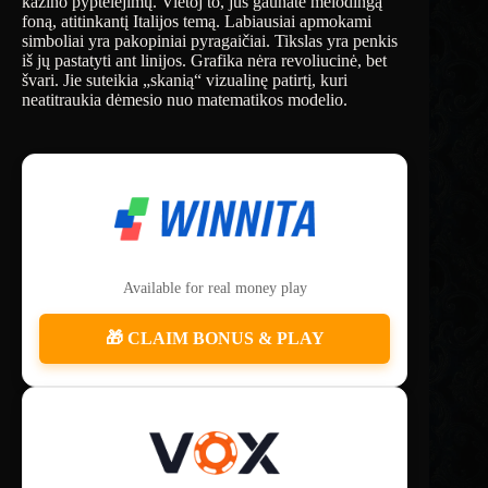
kazino pyptelėjimų. Vietoj to, jūs gaunate melodingą
foną, atitinkantį Italijos temą. Labiausiai apmokami
simboliai yra pakopiniai pyragaičiai. Tikslas yra penkis
iš jų pastatyti ant linijos. Grafika nėra revoliucinė, bet
švari. Jie suteikia „skanią“ vizualinę patirtį, kuri
neatitraukia dėmesio nuo matematikos modelio.
Available for real money play
🎁 CLAIM BONUS & PLAY