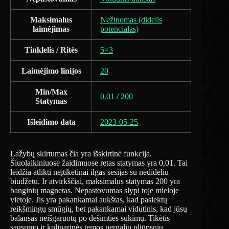
Maksimalus
Nežinomas (didelis
laimėjimas
potencialas)
Tinklelis / Ritės
5×3
Laimėjimo linijos
20
Min/Max
0.01
/
200
Statymas
Išleidimo data
2023-05-25
Lažybų skirtumas čia yra išskirtinė funkcija.
Šiuolaikiniuose žaidimuose retas statymas yra 0,01. Tai
leidžia atlikti neįtikėtinai ilgas sesijas su nedideliu
biudžetu. Ir atvirkščiai, maksimalus statymas 200 yra
banginių magnetas. Nepastovumas slypi toje mieloje
vietoje. Jis yra pakankamai aukštas, kad pasiektų
reikšmingų smūgių, bet pakankamai vidutinis, kad jūsų
balansas neišgaruotų po dešimties sukimų. Tikėtis
sausumo ir kulinarinės temos pergalių pliūpsnių.