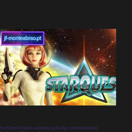
StarQuest lošimo automatų apžvalga: demonstracinis