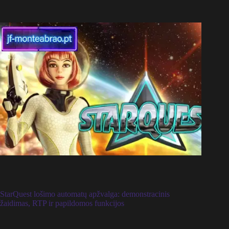
StarQuest lošimo automatų apžvalga: demonstracinis
žaidimas, RTP ir papildomos funkcijos