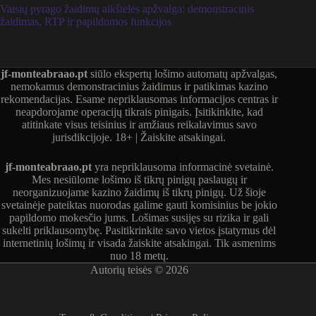
Vaisių pyrago žaidimų aikštelės apžvalga: demonstracinis
žaidimas, RTP ir papildomos funkcijos
jf-monteabraao.pt
siūlo ekspertų lošimo automatų apžvalgas,
nemokamus demonstracinius žaidimus ir patikimas kazino
rekomendacijas. Esame nepriklausomas informacijos centras ir
neapdorojame operacijų tikrais pinigais. Įsitikinkite, kad
atitinkate visus teisinius ir amžiaus reikalavimus savo
jurisdikcijoje. 18+ | Žaiskite atsakingai.
jf-monteabraao.pt
yra nepriklausoma informacinė svetainė.
Mes nesiūlome lošimo iš tikrų pinigų paslaugų ir
neorganizuojame kazino žaidimų iš tikrų pinigų. Už šioje
svetainėje pateiktas nuorodas galime gauti komisinius be jokio
papildomo mokesčio jums. Lošimas susijęs su rizika ir gali
sukelti priklausomybę. Pasitikrinkite savo vietos įstatymus dėl
internetinių lošimų ir visada žaiskite atsakingai. Tik asmenims
nuo 18 metų.
Autorių teisės © 2026