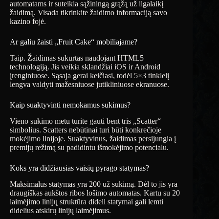
automatams ir suteikia sąžiningą grąžą už ilgalaikį
žaidimą. Visada tikrinkite žaidimo informaciją savo
kazino fojė.
Ar galiu žaisti „Fruit Cake“ mobiliajame?
Taip. Žaidimas sukurtas naudojant HTML5
technologiją. Jis veikia sklandžiai iOS ir Android
įrenginiuose. Sąsaja gerai keičiasi, todėl 5×3 tinklelį
lengva valdyti mažesniuose jutikliniuose ekranuose.
Kaip suaktyvinti nemokamus sukimus?
Vieno sukimo metu turite gauti bent tris „Scatter“
simbolius. Scatters nebūtinai turi būti konkrečioje
mokėjimo linijoje. Suaktyvinus, žaidimas persijungia į
premijų režimą su padidintu išmokėjimo potencialu.
Koks yra didžiausias vaisių pyrago statymas?
Maksimalus statymas yra 200 už sukimą. Dėl to jis yra
draugiškas aukštos ribos lošimo automatas. Kartu su 20
laimėjimo linijų struktūra dideli statymai gali lemti
didelius atskirų linijų laimėjimus.