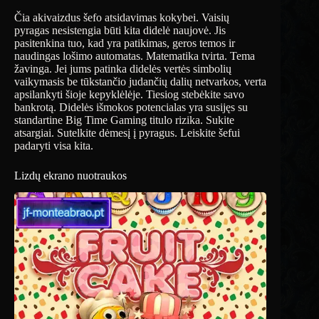
Čia akivaizdus šefo atsidavimas kokybei. Vaisių
pyragas nesistengia būti kita didelė naujovė. Jis
pasitenkina tuo, kad yra patikimas, geros temos ir
naudingas lošimo automatas. Matematika tvirta. Tema
žavinga. Jei jums patinka didelės vertės simbolių
vaikymasis be tūkstančio judančių dalių netvarkos, verta
apsilankyti šioje kepyklėlėje. Tiesiog stebėkite savo
bankrotą. Didelės išmokos potencialas yra susijęs su
standartine Big Time Gaming titulo rizika. Sukite
atsargiai. Sutelkite dėmesį į pyragus. Leiskite šefui
padaryti visa kita.
Lizdų ekrano nuotraukos