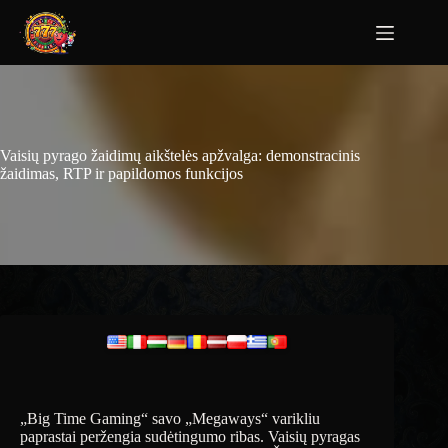
Vaisių pyrago žaidimų aikštelės apžvalga: demonstracinis
žaidimas, RTP ir papildomos funkcijos
„Big Time Gaming“ savo „Megaways“ varikliu
paprastai peržengia sudėtingumo ribas. Vaisių pyragas