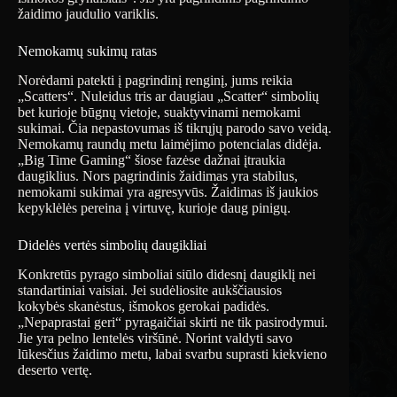
žaidimo jaudulio variklis.
Nemokamų sukimų ratas
Norėdami patekti į pagrindinį renginį, jums reikia
„Scatters“. Nuleidus tris ar daugiau „Scatter“ simbolių
bet kurioje būgnų vietoje, suaktyvinami nemokami
sukimai. Čia nepastovumas iš tikrųjų parodo savo veidą.
Nemokamų raundų metu laimėjimo potencialas didėja.
„Big Time Gaming“ šiose fazėse dažnai įtraukia
daugiklius. Nors pagrindinis žaidimas yra stabilus,
nemokami sukimai yra agresyvūs. Žaidimas iš jaukios
kepyklėlės pereina į virtuvę, kurioje daug pinigų.
Didelės vertės simbolių daugikliai
Konkretūs pyrago simboliai siūlo didesnį daugiklį nei
standartiniai vaisiai. Jei sudėliosite aukščiausios
kokybės skanėstus, išmokos gerokai padidės.
„Nepaprastai geri“ pyragaičiai skirti ne tik pasirodymui.
Jie yra pelno lentelės viršūnė. Norint valdyti savo
lūkesčius žaidimo metu, labai svarbu suprasti kiekvieno
deserto vertę.