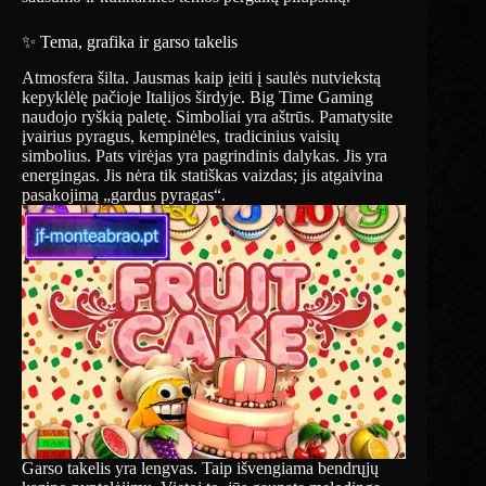
✨ Tema, grafika ir garso takelis
Atmosfera šilta. Jausmas kaip įeiti į saulės nutviekstą
kepyklėlę pačioje Italijos širdyje. Big Time Gaming
naudojo ryškią paletę. Simboliai yra aštrūs. Pamatysite
įvairius pyragus, kempinėles, tradicinius vaisių
simbolius. Pats virėjas yra pagrindinis dalykas. Jis yra
energingas. Jis nėra tik statiškas vaizdas; jis atgaivina
pasakojimą „gardus pyragas“.
Garso takelis yra lengvas. Taip išvengiama bendrųjų