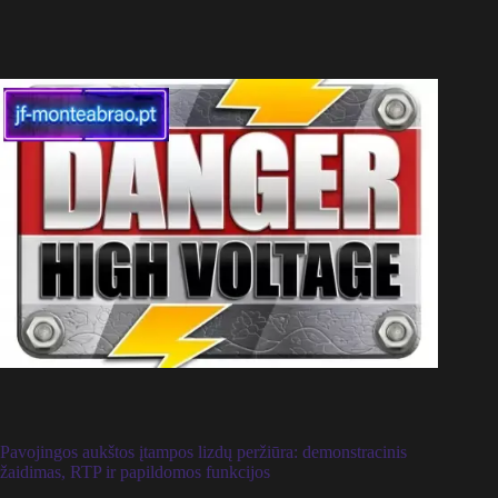
Pavojingos aukštos įtampos lizdų peržiūra: demonstracinis
žaidimas, RTP ir papildomos funkcijos