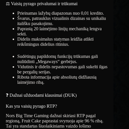
⚖️ Vaisių pyrago privalumai ir trūkumai
Prieinamas lažybų diapazonas nuo 0,01 kredito.
Švarus, patrauklus vizualinis dizainas su unikaliu
itališku pasakojimu.
Paprastą 20 laimėjimo linijų mechaniką lengva
sekti.
Didelis maksimalus statymas leidžia atlikti
reikšmingus didelius ritinius.
Sudėtingų papildomų funkcijų trūkumas gali
nuliūdinti „Megaways“ gerbėjus.
Vidutinis ir didelis nepastovumas gali sukelti ilgas
be pergalių serijas.
Ribota informacija apie absoliutų didžiausią
laimėjimo ribą.
❓ Dažnai užduodami klausimai (DUK)
Kas yra vaisių pyrago RTP?
Nors Big Time Gaming dažnai skiriasi RTP pagal
regioną, Fruit Cake paprastai svyruoja apie 96 % ribą.
Tai yra standartas šiuolaikiniams vaizdo lošimo