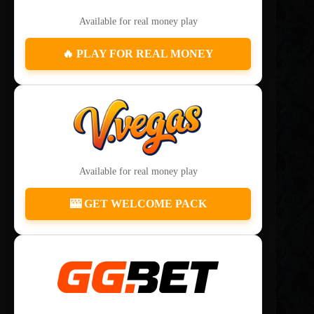
Available for real money play
🔥 PLAY FOR REAL MONEY
Available for real money play
🎰 GET WELCOME PACK