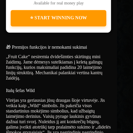
Available for real money play
⭐ START WINNING NOW
🎁 Premijos funkcijos ir nemokami sukimai
„Fruit Cake“ nesiremia dvidešimties skirtingų mini
žaidimų. Jame dėmesys sutelkiamas į keletą galingų
funkcijų, kurios maksimaliai padidina 20 laimėjimo
linijų struktūrą. Mechanikai palankiai vertina kantrų
žaidėją.
Italų šefas Wild
Virėjas yra geriausias jūsų draugas šioje virtuvėje. Jis
veikia kaip „Wild“ simbolis. Jis pakeičia visus
standartinius mokėjimo simbolius, kad užbaigtų
laimėjimo derinius. Vaisių pyrage laukinis gyvūnas
dažnai turi svorį. Nuleidus jį ant konkrečių būgnų,
galima įveikti atotrūkį tarp pralaimėto sukimo ir „didelės
išmokos grynaisiais“. Jis yra pagrindinis pagrindinio