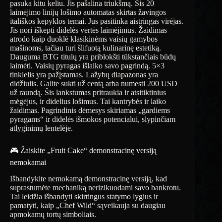
pasuka kitu keliu. Jis pašalina triukšmą. Šis 20
laimėjimo linijų lošimo automatas skirtas žavingos
itališkos kepyklos temai. Jus pasitinka aistringas virėjas.
Jis nori iškepti didelės vertės laimėjimus. Žaidimas
atrodo kaip duoklė klasikinėms vaisių gamybos
mašinoms, tačiau turi šlifuotą kulinarinę estetiką.
Dauguma BTG titulų yra priblokšti tūkstančiais būdų
laimėti. Vaisių pyragas išlaiko savo pagrindą. 5×3
tinklelis yra pažįstamas. Lažybų diapazonas yra
didžiulis. Galite sukti už centą arba numesti 200 USD
už raundą. Šis lankstumas pritraukia ir atsitiktinius
mėgėjus, ir didelius lošimus. Tai kantrybės ir laiko
žaidimas. Pagrindinis dėmesys skiriamas „gardiems
pyragams“ ir didelės išmokos potencialui, slypinčiam
atlyginimų lentelėje.
🎮 Žaiskite „Fruit Cake“ demonstracinę versiją
nemokamai
Išbandykite nemokamą demonstracinę versiją, kad
suprastumėte mechaniką nerizikuodami savo bankrotu.
Tai leidžia išbandyti skirtingus statymo lygius ir
pamatyti, kaip „Chef Wild“ sąveikauja su daugiau
apmokamų tortų simboliais.