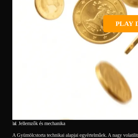
PLAY
📊 Jellemzők és mechanika
A Gyümölcstorta technikai alapjai egyértelműek. A nagy volatil