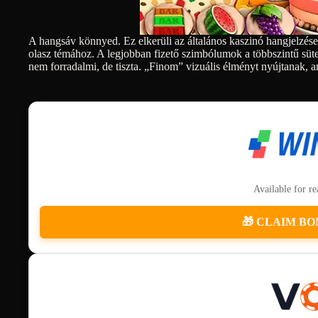
A hangsáv könnyed. Ez elkerüli az általános kaszinó hangjelzések
olasz témához. A legjobban fizető szimbólumok a többszintű süte
nem forradalmi, de tiszta. „Finom” vizuális élményt nyújtanak, 
Available for r
🎁 CLAIM BO