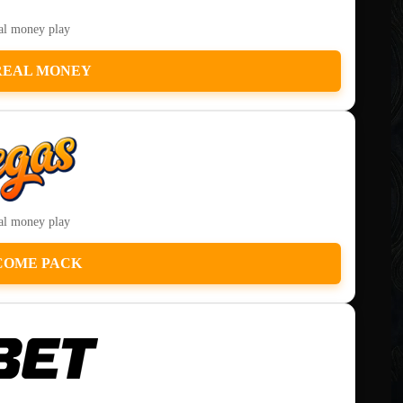
eal money play
 REAL MONEY
eal money play
COME PACK