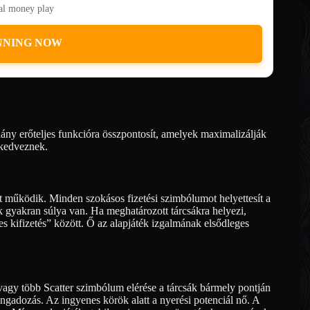
eal money play
NNING NOW
ny erőteljes funkcióra összpontosít, amelyek maximalizálják
 kedveznek.
 működik. Minden szokásos fizetési szimbólumot helyettesít a
gyakran súlya van. Ha meghatározott tárcsákra helyezi,
es kifizetés” között. Ő az alapjáték izgalmának elsődleges
agy több Scatter szimbólum elérése a tárcsák bármely pontján
ingadozás. Az ingyenes körök alatt a nyerési potenciál nő. A