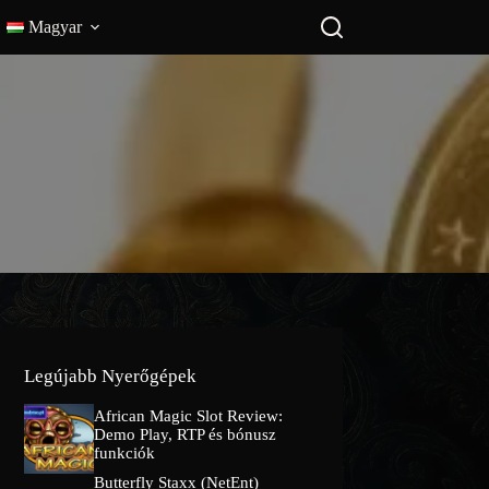
Magyar
Legújabb Nyerőgépek
African Magic Slot Review:
Demo Play, RTP és bónusz
funkciók
Butterfly Staxx (NetEnt)