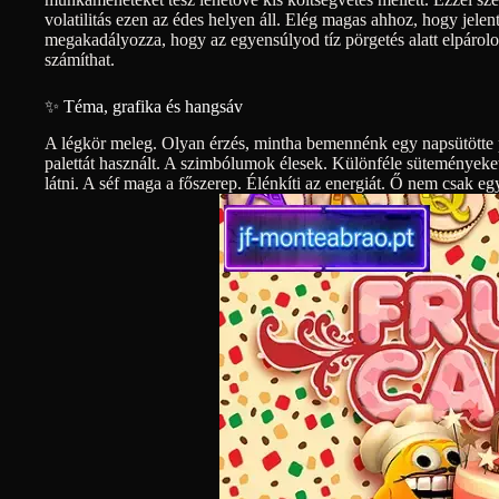
volatilitás ezen az édes helyen áll. Elég magas ahhoz, hogy jele
megakadályozza, hogy az egyensúlyod tíz pörgetés alatt elpárol
számíthat.
✨ Téma, grafika és hangsáv
A légkör meleg. Olyan érzés, mintha bemennénk egy napsütötte
palettát használt. A szimbólumok élesek. Különféle süteménye
látni. A séf maga a főszerep. Élénkíti az energiát. Ő nem csak egy s