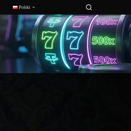
Polski