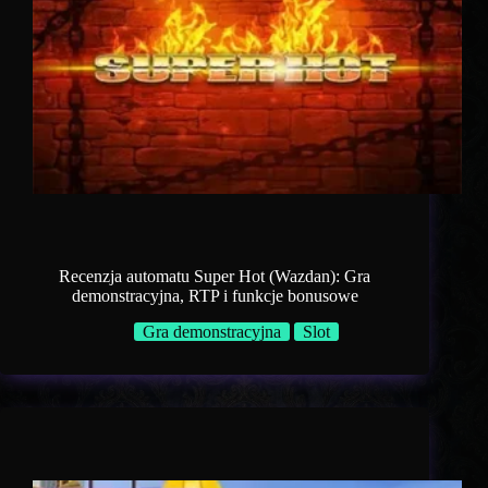
Recenzja automatu Super Hot (Wazdan): Gra
demonstracyjna, RTP i funkcje bonusowe
Gra demonstracyjna
Slot