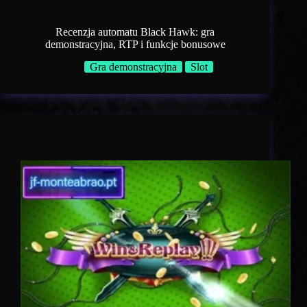
Recenzja automatu Black Hawk: gra
demonstracyjna, RTP i funkcje bonusowe
Gra demonstracyjna
Slot