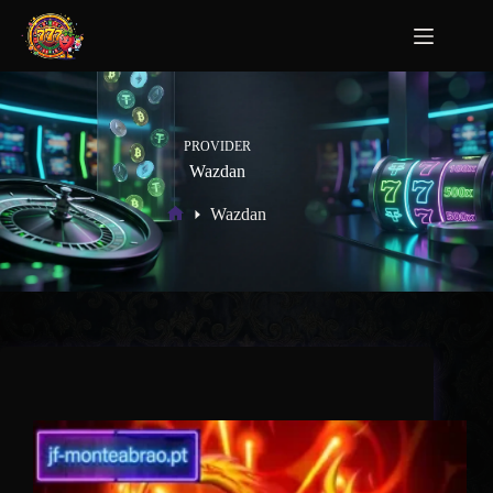
PROVIDER
Wazdan
Wazdan