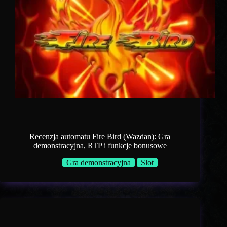
Recenzja automatu Fire Bird (Wazdan): Gra
demonstracyjna, RTP i funkcje bonusowe
Gra demonstracyjna
Slot