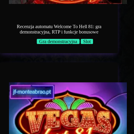
Recenzja automatu Welcome To Hell 81: gra
demonstracyjna, RTP i funkcje bonusowe
Gra demonstracyjna
Slot