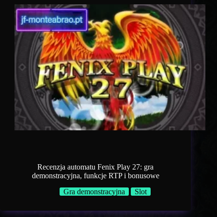
Recenzja automatu Fenix ​​Play 27: gra
demonstracyjna, funkcje RTP i bonusowe
Gra demonstracyjna
Slot