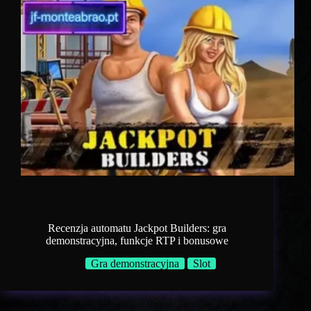
Recenzja automatu Jackpot Builders: gra
demonstracyjna, funkcje RTP i bonusowe
Gra demonstracyjna
Slot