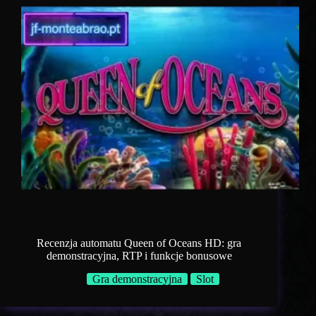
Recenzja automatu Queen of Oceans HD: gra
demonstracyjna, RTP i funkcje bonusowe
Gra demonstracyjna
Slot