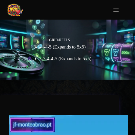
GRID/REELS
3-3-4-4-5 (Expands to 5x5)
3-3-4-4-5 (Expands to 5x5)