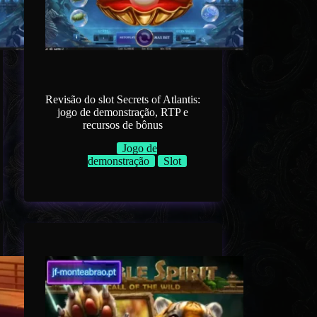
Revisão do slot Secrets of Atlantis:
jogo de demonstração, RTP e
recursos de bônus
Jogo de
demonstração
Slot