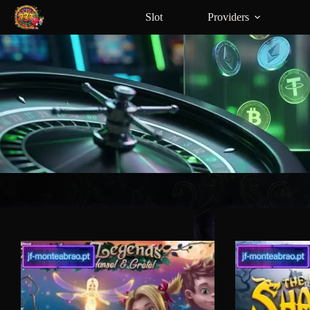
Slot
Providers