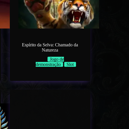
Espírito da Selva: Chamado da
Natureza
Jogo de
demonstração
Slot