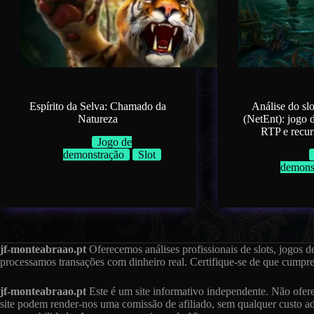
Espírito da Selva: Chamado da
Análise do slo
Natureza
(NetEnt): jogo 
RTP e recur
Jogo de
demonstração
Slot
demons
jf-monteabraao.pt
Oferecemos análises profissionais de slots, jogos
processamos transações com dinheiro real. Certifique-se de que cumpre 
jf-monteabraao.pt
Este é um site informativo independente. Não ofere
site podem render-nos uma comissão de afiliado, sem qualquer custo adic