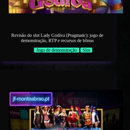
Revisão do slot Lady Godiva (Pragmatic): jogo de
demonstração, RTP e recursos de bônus
Jogo de demonstração
Slot