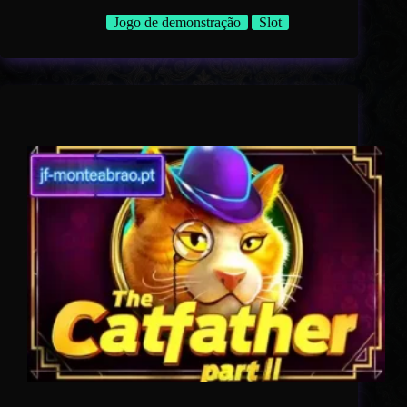
Jogo de demonstração
Slot