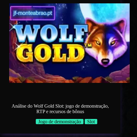
Análise do Wolf Gold Slot: jogo de demonstração,
RTP e recursos de bônus
Jogo de demonstração
Slot