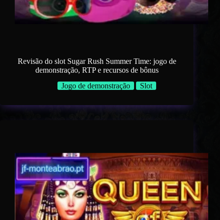
Revisão do slot Sugar Rush Summer Time: jogo de
demonstração, RTP e recursos de bônus
Jogo de demonstração
Slot