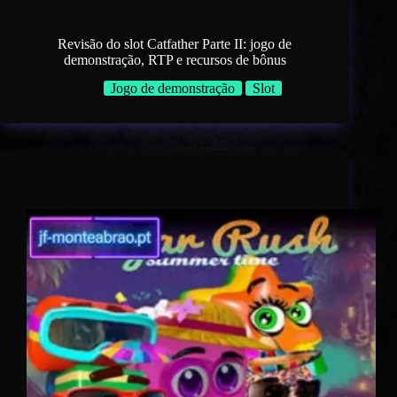
Revisão do slot Catfather Parte II: jogo de
demonstração, RTP e recursos de bônus
Jogo de demonstração
Slot