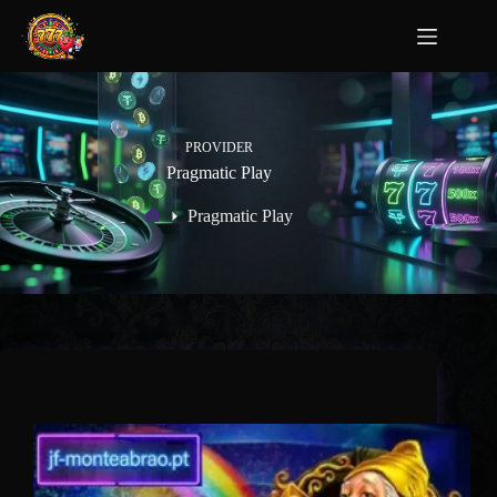
PROVIDER
Pragmatic Play
Pragmatic Play