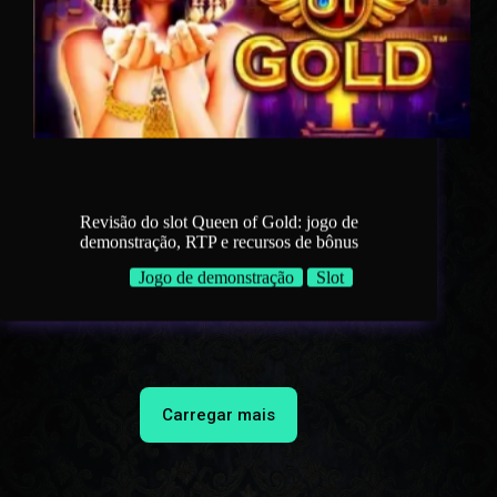
Revisão do slot Queen of Gold: jogo de
demonstração, RTP e recursos de bônus
Jogo de demonstração
Slot
Carregar mais