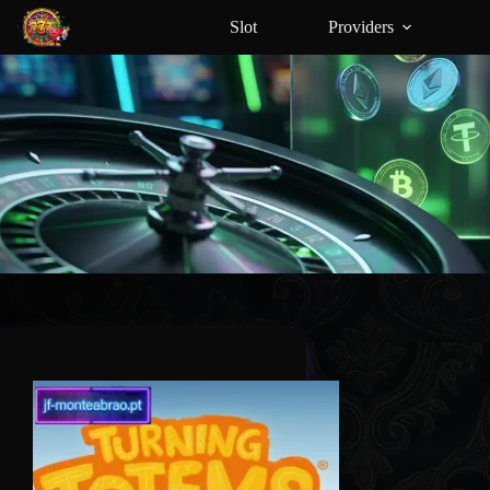
Slot
Providers