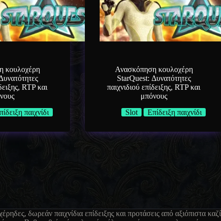
η κουλοχέρη
Ανασκόπηση κουλοχέρη
 Δυνατότητες
StarQuest: Δυνατότητες
δειξης, RTP και
παιχνιδιού επίδειξης, RTP και
νους
μπόνους
πίδειξη παιχνίδι
Slot
Επίδειξη παιχνίδι
ρηδες, δωρεάν παιχνίδια επίδειξης και προτάσεις από αξιόπιστα καζ