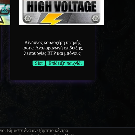
Κίνδυνος κουλοχέρη υψηλής
τάσης: Αναπαραγωγή επίδειξης,
λειτουργίες RTP και μπόνους
Slot
Επίδειξη παιχνίδι
ίνο. Είμαστε ένα ανεξάρτητο κέντρο