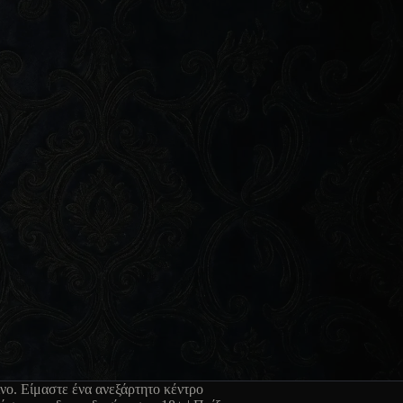
ίνο. Είμαστε ένα ανεξάρτητο κέντρο