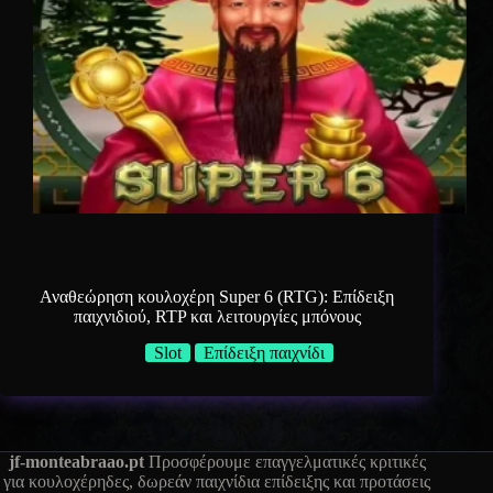
Αναθεώρηση κουλοχέρη Super 6 (RTG): Επίδειξη
παιχνιδιού, RTP και λειτουργίες μπόνους
Slot
Επίδειξη παιχνίδι
jf-monteabraao.pt
Προσφέρουμε επαγγελματικές κριτικές
για κουλοχέρηδες, δωρεάν παιχνίδια επίδειξης και προτάσεις