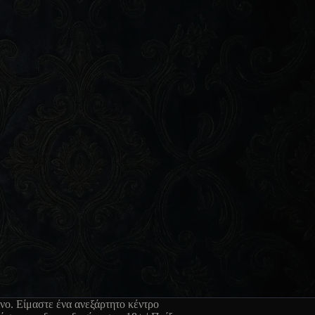
ίνο. Είμαστε ένα ανεξάρτητο κέντρο