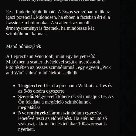
Ez a funkció újraindítható. A 3x-os szorzóban rejlik az
igazi potenciál, különösen, ha ebben a fázisban éri el a
Lassie szimbólumokat. A scatterek azonnali
érmenyereményt is fizetnek, ha mindössze két
szimbólumot kapnak.
Manó bónuszjáték
A Leprechaun Wild több, mint egy helyettesítő.
Miközben a scatter kivételével segít a nyerősorok
kitöltésében az összes szimbólumnál, egy egyedi „Pick
and Win” stílusú minijátékot is elindít.
Trigger:
Tedd le a Leprechaun Wild-ot az 1-es és
az 5-ös orsóra egyszerre.
Szerelő:
Négylevelű lóhere rácsát mutatjuk be. Az
Ön feladata a megfelelő szimbólumok
megtalálása.
Nyeremények:
Három szimbólum egyezése
lehetővé teszi az előrelépést. Ha eléri az utolsó
szakaszt, akkor a teljes tét akár 100-szorosát is
nyerheti.