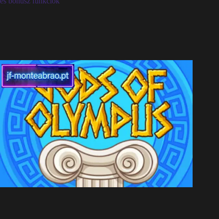
és bónusz funkciók