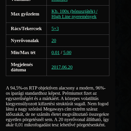
Kb. 100x (bónuszjáték) /
Max győzelem
High Line nyeremények
Rács/Tekercsek
5×3
Nyerővonalak
20
Min/Max tét
0.01
/
5.00
Megjelenés
2017.06.20
dátuma
A 94,5%-os RTP objektíven alacsony a modern, 96%-
os iparági standardhoz képest. Prémiumot fizet az
egyszerűségért és a márkáért. A közepes volatilitás
kiegyensúlyozott kifizetési struktúrát sugall. Nem fogod
látni a nagy szórású Megaways cím extrém száraz
időszakát, de ne számíts életet megváltoztató összegekre
egyetlen pörgetésnél sem. A 20 nyerővonal állítható, így
akár 0,01 mikrofogadást tesz lehetővé pörgetésenként.