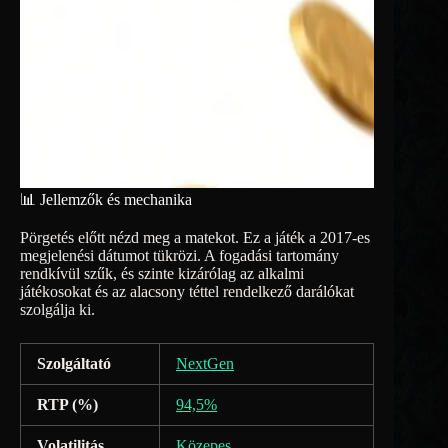
📊 Jellemzők és mechanika
Pörgetés előtt nézd meg a matekot. Ez a játék a 2017-es
megjelenési dátumot tükrözi. A fogadási tartomány
rendkívül szűk, és szinte kizárólag az alkalmi
játékosokat és az alacsony téttel rendelkező darálókat
szolgálja ki.
Szolgáltató
NextGen
RTP (%)
94,5%
Volatilitás
Közepes