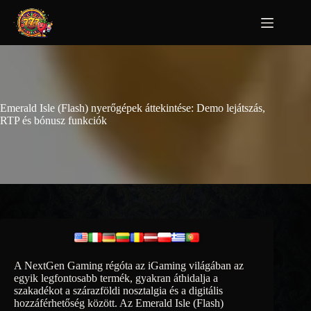
Emerald Isle (Flash) nyerőgépek áttekintése: Demo lejátszás,
RTP és bónusz funkciók
A NextGen Gaming régóta az iGaming világában az
egyik legfontosabb termék, gyakran áthidalja a
szakadékot a szárazföldi nosztalgia és a digitális
hozzáférhetőség között. Az Emerald Isle (Flash)