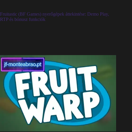
Fruitastic (BF Games) nyerőgépek áttekintése: Demo Play,
RTP és bónusz funkciók