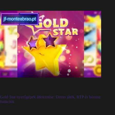
Gold Star nyerőgépek áttekintése: Demo játék, RTP és bónusz
funkciók