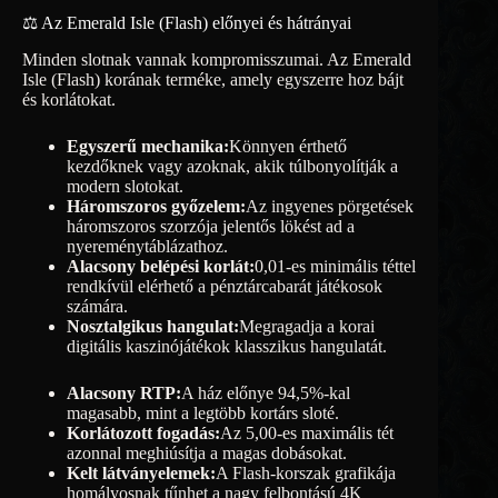
⚖️ Az ​​Emerald Isle (Flash) előnyei és hátrányai
Minden slotnak vannak kompromisszumai. Az Emerald
Isle (Flash) korának terméke, amely egyszerre hoz bájt
és korlátokat.
Egyszerű mechanika:
Könnyen érthető
kezdőknek vagy azoknak, akik túlbonyolítják a
modern slotokat.
Háromszoros győzelem:
Az ingyenes pörgetések
háromszoros szorzója jelentős lökést ad a
nyereménytáblázathoz.
Alacsony belépési korlát:
0,01-es minimális téttel
rendkívül elérhető a pénztárcabarát játékosok
számára.
Nosztalgikus hangulat:
Megragadja a korai
digitális kaszinójátékok klasszikus hangulatát.
Alacsony RTP:
A ház előnye 94,5%-kal
magasabb, mint a legtöbb kortárs sloté.
Korlátozott fogadás:
Az 5,00-es maximális tét
azonnal meghiúsítja a magas dobásokat.
Kelt látványelemek:
A Flash-korszak grafikája
homályosnak tűnhet a nagy felbontású 4K