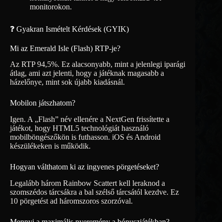
monitorokon.
❓ Gyakran Ismételt Kérdések (GYIK)
Mi az Emerald Isle (Flash) RTP-je?
Az RTP 94,5%. Ez alacsonyabb, mint a jelenlegi iparági
átlag, ami azt jelenti, hogy a játéknak magasabb a
házelőnye, mint sok újabb kiadásnál.
Mobilon játszhatom?
Igen. A „Flash” név ellenére a NextGen frissítette a
játékot, hogy HTML5 technológiát használó
mobilböngészőkön is futhasson. iOS és Android
készülékeken is működik.
Hogyan válthatom ki az ingyenes pörgetéseket?
Legalább három Rainbow Scattert kell leraknod a
szomszédos tárcsákra a bal szélső tárcsától kezdve. Ez
10 pörgetést ad háromszoros szorzóval.
Mennyi a maximális nyeremény a bónuszjátékban?