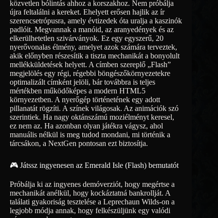
közvetlen bólintás ahhoz a korszakhoz. Nem próbálja
újra feltalálni a kereket. Ehelyett erősen hajlik az ír
szerencsetrópusra, amely évtizedek óta uralja a kaszinók
padlóit. Megvannak a manóid, az aranyedények és az
elkerülhetetlen szivárványok. Ez egy egyszerű, 20
nyerővonalas élmény, amelyet azok számára terveztek,
akik előnyben részesítik a tiszta mechanikát a bonyolult
mellékküldetések helyett. A címben szereplő „Flash”
megjelölés egy régi, régebbi böngészőkörnyezetekre
optimalizált címként jelöli, bár továbbra is teljes
mértékben működőképes a modern HTML5
környezetben. A nyerőgép történetének egy adott
pillanatát rögzíti. A színek világosak. Az animációk szó
szerintiek. Ha nagy oktánszámú moziélményt keresel,
ez nem az. Ha azonban olyan játékra vágysz, ahol
manuális nélkül is meg tudod mondani, mi történik a
tárcsákon, a NextGen pontosan ezt biztosítja.
🎮 Játssz ingyenesen az Emerald Isle (Flash) bemutatót
Próbálja ki az ingyenes demóverziót, hogy megértse a
mechanikát anélkül, hogy kockáztatná bankrollját. A
találati gyakoriság tesztelése a Leprechaun Wilds-on a
legjobb módja annak, hogy felkészüljünk egy valódi