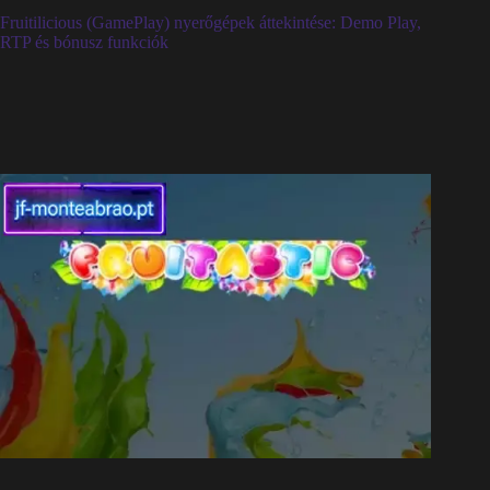
Fruitilicious (GamePlay) nyerőgépek áttekintése: Demo Play,
RTP és bónusz funkciók