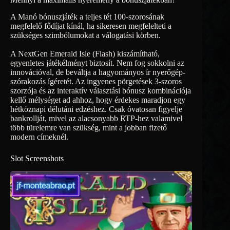
A Manó bónuszjáték a teljes tét 100-szorosának
megfelelő fődíjat kínál, ha sikeresen megfelelteti a
szükséges szimbólumokat a válogatási körben.
A NextGen Emerald Isle (Flash) kiszámítható,
egyenletes játékélményt biztosít. Nem fog sokkolni az
innovációval, de beváltja a hagyományos ír nyerőgép-
szórakozás ígéretét. Az ingyenes pörgetések 3-szoros
szorzója és az interaktív választási bónusz kombinációja
kellő mélységet ad ahhoz, hogy érdekes maradjon egy
hétköznapi délutáni edzéshez. Csak óvatosan figyelje
bankrollját, mivel az alacsonyabb RTP-hez valamivel
több türelemre van szükség, mint a jobban fizető
modern címeknél.
Slot Screenshots