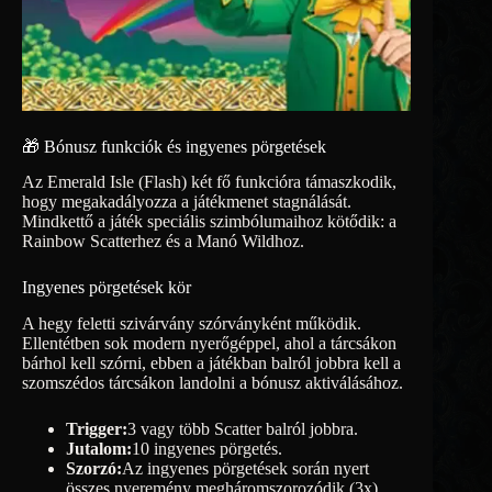
🎁 Bónusz funkciók és ingyenes pörgetések
Az Emerald Isle (Flash) két fő funkcióra támaszkodik,
hogy megakadályozza a játékmenet stagnálását.
Mindkettő a játék speciális szimbólumaihoz kötődik: a
Rainbow Scatterhez és a Manó Wildhoz.
Ingyenes pörgetések kör
A hegy feletti szivárvány szórványként működik.
Ellentétben sok modern nyerőgéppel, ahol a tárcsákon
bárhol kell szórni, ebben a játékban balról jobbra kell a
szomszédos tárcsákon landolni a bónusz aktiválásához.
Trigger:
3 vagy több Scatter balról jobbra.
Jutalom:
10 ingyenes pörgetés.
Szorzó:
Az ingyenes pörgetések során nyert
összes nyeremény megháromszorozódik (3x).