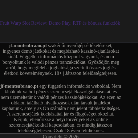
Fruit Warp Slot Review: Demo Play, RTP és bónusz funkciók
jf-monteabraao.pt
szakértői nyerőgép-értékeléseket,
ingyenes demó játékokat és megbízható kaszinó-ajánlásokat
kínál. Független információs központ vagyunk, és nem
bonyolítunk le valódi pénzes tranzakciókat. Győződjön meg
arról, hogy megfelel a joghatósága szerinti összes jogi és
életkori követelménynek. 18+ | Játsszon felelősségteljesen.
jf-monteabraao.pt
egy független információs weboldal. Nem
kínálunk valódi pénzes szerencsejáték-szolgáltatásokat, és
nem üzemeltetünk valódi pénzes kaszinójátékokat. Az ezen az
oldalon található hivatkozások után társult jutalékot
kaphatunk, amely az Ön számára nem jelent többletköltséget.
A szerencsejáték kockázattal jár és függőséget okozhat.
Kérjük, ellenőrizze a helyi törvényeket az online
szerencsejátékokkal kapcsolatban, és mindig játsszon
felelősségteljesen. Csak 18 éven felülieknek.
Copyright © 2026