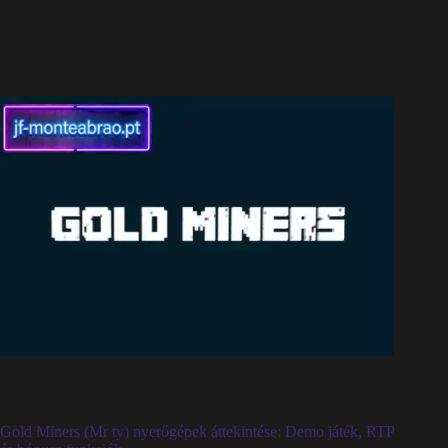
Gold Miners (Mr ty) nyerőgépek áttekintése: Demo játék, RTP