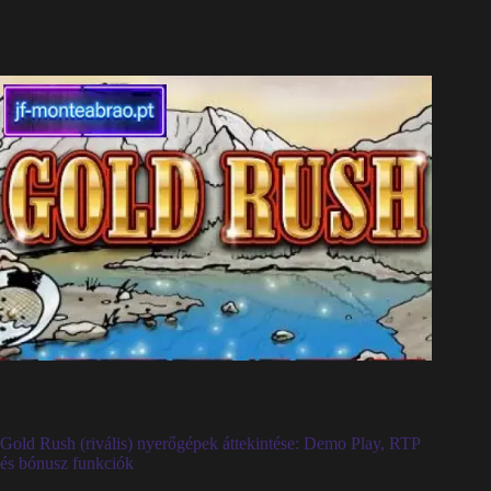
Gold Rush (rivális) nyerőgépek áttekintése: Demo Play, RTP
és bónusz funkciók