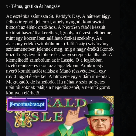
✨ Téma, grafika és hangsáv
Az esztétika színtiszta St. Paddy’s Day. A hátteret lágy,
felhős ír égbolt jellemzi, amely nyugodt kontrasztot
biztosít az élénk orsókhoz. A NextGen fából készült
textúrát használt a kerethez, így olyan érzést kelt benne,
mint egy kocsmában található fizikai szekrény. Az
alacsony értékű szimbólumok (9-től ászig) szivárvány
színátmenetben jelennek meg, míg a nagy értékű ikonok
között négylevelű lóhere és aranycserepek találhatók. A
kiemelkedő szimbólum az ír Lassie. Ő a legjobban
fizető rendszeres ikon az alapjátékban. Amikor egy
nyerő kombinációt találsz a Manó részvételével, egy
rövid jiggel életre kel. A filmzene egy vidám ír népdal.
Megragadó, de ismétlődő. Ha néhány száz pörgetés
után túl soknak találja a hegedűs zenét, a némító gomb
könnyen elérhető.