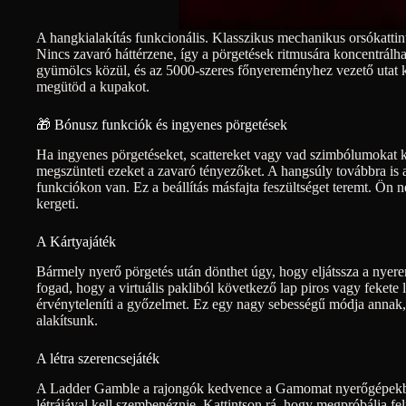
A hangkialakítás funkcionális. Klasszikus mechanikus orsókattint
Nincs zavaró háttérzene, így a pörgetések ritmusára koncentrálh
gyümölcs közül, és az 5000-szeres főnyereményhez vezető utat ké
megütöd a kupakot.
🎁 Bónusz funkciók és ingyenes pörgetések
Ha ingyenes pörgetéseket, scattereket vagy vad szimbólumokat ker
megszünteti ezeket a zavaró tényezőket. A hangsúly továbbra is az
funkciókon van. Ez a beállítás másfajta feszültséget teremt. Ön
kergeti.
A Kártyajáték
Bármely nyerő pörgetés után dönthet úgy, hogy eljátssza a nyer
fogad, hogy a virtuális pakliból következő lap piros vagy fekete
érvényteleníti a győzelmet. Ez egy nagy sebességű módja annak,
alakítsunk.
A létra szerencsejáték
A Ladder Gamble a rajongók kedvence a Gamomat nyerőgépekben
létrájával kell szembenéznie. Kattintson rá, hogy megpróbálja f