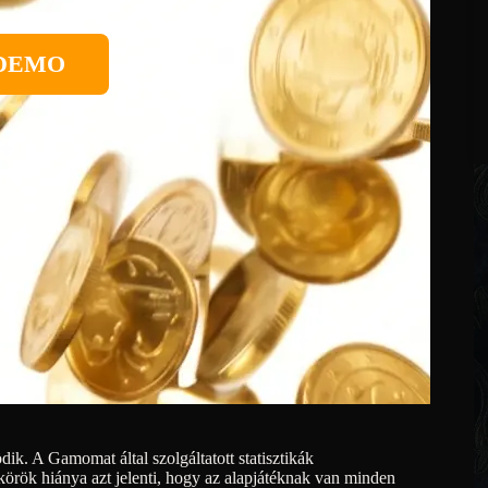
 DEMO
ik. A Gamomat által szolgáltatott statisztikák
örök hiánya azt jelenti, hogy az alapjátéknak van minden