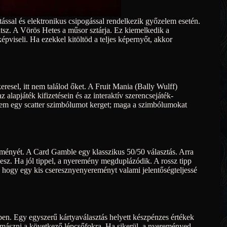
ással és elektronikus csipogással rendelkezik győzelem esetén.
atsz. A Vörös Hetes a műsor sztárja. Ez kiemelkedik a
pviseli. Ha ezekkel kitöltöd a teljes képernyőt, akkor
esel, itt nem találod őket. A Fruit Mania (Bally Wulff)
 alapjáték kifizetésein és az interaktív szerencsejáték-
 nem egy scatter szimbólumot kerget; maga a szimbólumokat
eményét. A Card Gamble egy klasszikus 50/50 választás. Arra
 lesz. Ha jól tippel, a nyeremény megduplázódik. A rossz tipp
 hogy egy kis cseresznyenyereményt valami jelentőségteljessé
. Egy egyszerű kártyaválasztás helyett készpénzes értékek
elmászni a következő lépcsőfokra. Ha sikerül, a nyereményed