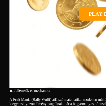
PLAY
📊 Jellemzők és mechanika
A Fruit Mania (Bally Wulff) átlátszó matematikai modellen működ
kiegyensúlyozott élményt sugallnak, bár a hagyományos bónuszk