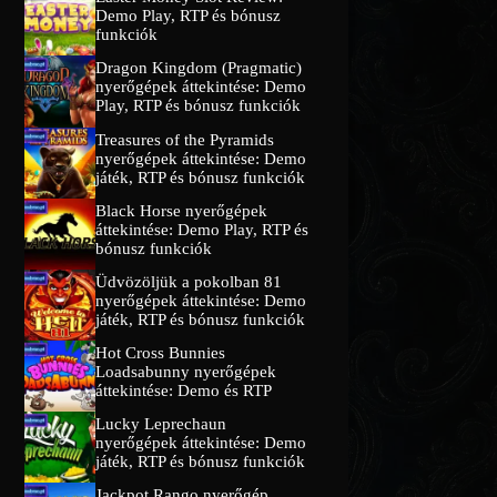
Demo Play, RTP és bónusz
funkciók
Dragon Kingdom (Pragmatic)
nyerőgépek áttekintése: Demo
Play, RTP és bónusz funkciók
Treasures of the Pyramids
nyerőgépek áttekintése: Demo
játék, RTP és bónusz funkciók
Black Horse nyerőgépek
áttekintése: Demo Play, RTP és
bónusz funkciók
Üdvözöljük a pokolban 81
nyerőgépek áttekintése: Demo
játék, RTP és bónusz funkciók
Hot Cross Bunnies
Loadsabunny nyerőgépek
áttekintése: Demo és RTP
Lucky Leprechaun
nyerőgépek áttekintése: Demo
játék, RTP és bónusz funkciók
Jackpot Rango nyerőgép