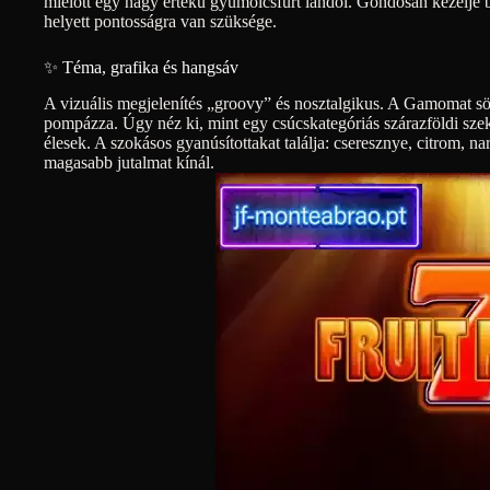
mielőtt egy nagy értékű gyümölcsfürt landol. Gondosan kezelje ba
helyett pontosságra van szüksége.
✨ Téma, grafika és hangsáv
A vizuális megjelenítés „groovy” és nosztalgikus. A Gamomat söté
pompázza. Úgy néz ki, mint egy csúcskategóriás szárazföldi sze
élesek. A szokásos gyanúsítottakat találja: cseresznye, citrom, n
magasabb jutalmat kínál.