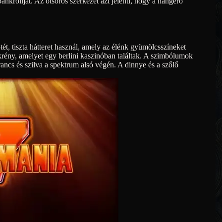
nkrollját. Az ötsoros szerkezet azt jelenti, hogy a hangerő
t, tiszta hátteret használ, amely az élénk gyümölcsszíneket
krény, amelyet egy berlini kaszinóban találtak. A szimbólumok
arancs és szilva a spektrum alsó végén. A dinnye és a szőlő