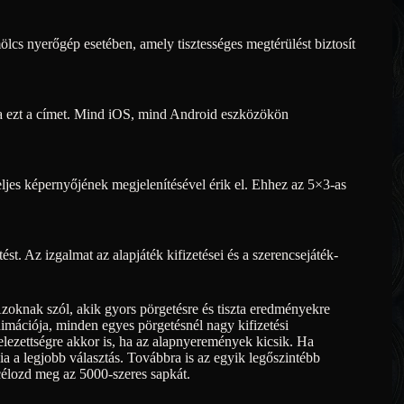
lcs nyerőgép esetében, amely tisztességes megtérülést biztosít
a ezt a címet. Mind iOS, mind Android eszközökön
ljes képernyőjének megjelenítésével érik el. Ehhez az 5×3-as
t. Az izgalmat az alapjáték kifizetései és a szerencsejáték-
oknak szól, akik gyors pörgetésre és tiszta eredményekre
mációja, minden egyes pörgetésnél nagy kifizetési
elezettségre akkor is, ha az alapnyeremények kicsik. Ha
ia a legjobb választás. Továbbra is az egyik legőszintébb
élozd meg az 5000-szeres sapkát.