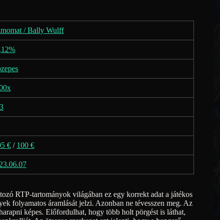
momat / Bally Wulff
,12%
zepes
00x
3
05 €
/
100 €
23.06.07
tozó RTP-tartományok világában ez egy korrekt adat a játékos
nyek folyamatos áramlását jelzi. Azonban ne tévesszen meg. Az
harapni képes. Előfordulhat, hogy több holt pörgést is láthat,