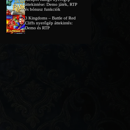
áttekintése: Demo játék, RTP
és bónusz funkciók
3 Kingdoms – Battle of Red
Cliffs nyerőgép áttekintés:
Demo és RTP