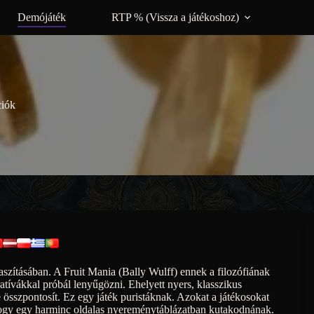
Demójáték
RTP % (Vissza a játékoshoz)
ciók
aszításában. A Fruit Mania (Bally Wulff) ennek a filozófiának
tívákkal próbál lenyűgözni. Ehelyett nyers, klasszikus
 összpontosít. Ez egy játék puristáknak. Azokat a játékosokat
, hogy egy harminc oldalas nyereménytáblázatban kutakodnának.