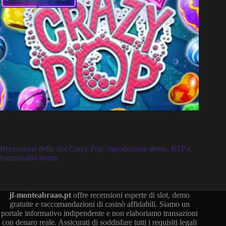
Recensione della slot Crazy Pop: riproduzione demo, RTP e
funzionalità bonus
jf-monteabraao.pt
offre recensioni esperte di slot, demo
gratuite e raccomandazioni di casinò affidabili. Siamo un
portale informativo indipendente e non elaboriamo transazioni
con denaro reale. Assicurati di soddisfare tutti i requisiti legali