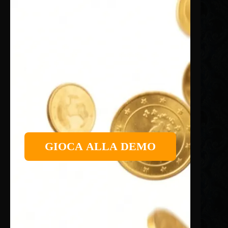
GIOCA ALLA DEMO