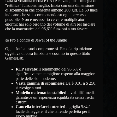
Data la volatilità media e l’RTP elevato, una strategia di
“rettifica” funziona meglio. Inizia con una dimensione
di scommessa che consenta almeno 200 giri. Le 50 linee
indicano che stai scommettendo su ogni percorso
possibile. Non è necessario cercare moltiplicatori
enormi; hai solo bisogno del volume di giri per lasciare
che la matematica del 96,6% funzioni a tuo favore.
⚖️ Pro e contro di Jewel of the Jungle
Ogni slot ha i suoi compromessi. Ecco la ripartizione
oggettiva di cosa funziona e cosa no in questo titolo
GamesLab.
RTP elevato:
Il rendimento del 96,6% è
significativamente migliore rispetto alla maggior
parte delle slot moderne.
Vasta gamma di scommesse:
Da $ 0,01 a $ 250,
si rivolge a tutti.
Modello matematico stabile:
La volatilità media
garantisce un’esperienza equilibrata senza rischi
estremi.
Cancella interfaccia utente:
La griglia 5×4 è
facile da leggere, il che la rende perfetta per il
gioco mobile.