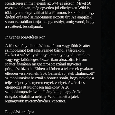
Rendszeresen megjelenik az 5×4-es rácson. Mivel 50
nyerővonal van, még egyetlen jól elhelyezett Wild is
több nyereményt válthat ki a fórumon. Ez kitölti a nagy
értékű drágakő szimbólumok közötti űrt. Az alapjáték
során ez stabilan tartja az egyensúlyt, amíg várod, hogy
a scatterek leszálljanak.
Ingyenes pörgetések kör
A fő esemény elindításához három vagy több Scatter
szimbólumot kell elhelyezned bárhol a tárcsákon.
Ezeket a szórványokat gyakran egy egyedi templom
vagy egy különleges ékszer ikon ábrázolja. Három
scatter általában meghatározott számú ingyenes
pörgetést biztosít. Ebben a körben a tekercsek gyakran
eltérően viselkednek. Sok GamesLab játék „halmozott”
szimbólumokat használ a bónusz során, hogy növelje a
teljes képernyős nyeremények esélyét. Az 5×4-es
elrendezés itt különösen hatékony. A 20
szimbólumpozícióval néhány köteg nagy értékű
drágakő eltalálása néhány Wild mellett a játék
legnagyobb nyereményéhez vezethet.
Fogadási stratégia