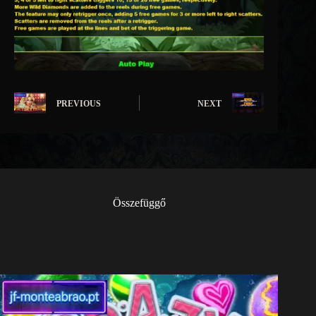
PREVIOUS
NEXT
Összefüggő