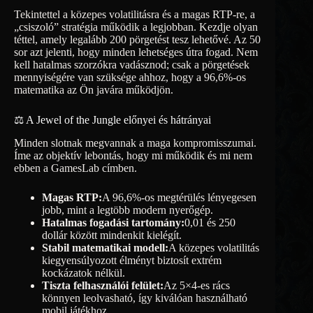
Tekintettel a közepes volatilitásra és a magas RTP-re, a
„csiszoló” stratégia működik a legjobban. Kezdje olyan
téttel, amely legalább 200 pörgetést tesz lehetővé. Az 50
sor azt jelenti, hogy minden lehetséges útra fogad. Nem
kell hatalmas szorzókra vadásznod; csak a pörgetések
mennyiségére van szüksége ahhoz, hogy a 96,6%-os
matematika az Ön javára működjön.
⚖️ A Jewel of the Jungle előnyei és hátrányai
Minden slotnak megvannak a maga kompromisszumai.
Íme az objektív lebontás, hogy mi működik és mi nem
ebben a GamesLab címben.
Magas RTP:
A 96,6%-os megtérülés lényegesen
jobb, mint a legtöbb modern nyerőgép.
Hatalmas fogadási tartomány:
0,01 és 250
dollár között mindenkit kielégít.
Stabil matematikai modell:
A közepes volatilitás
kiegyensúlyozott élményt biztosít extrém
kockázatok nélkül.
Tiszta felhasználói felület:
Az 5×4-es rács
könnyen leolvasható, így kiválóan használható
mobil játékhoz.