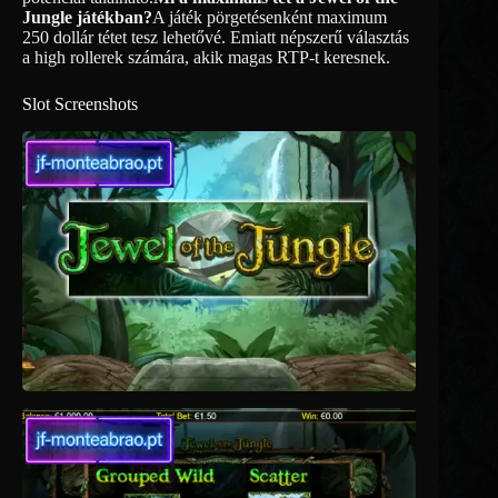
Jungle játékban?
A játék pörgetésenként maximum
250 dollár tétet tesz lehetővé. Emiatt népszerű választás
a high rollerek számára, akik magas RTP-t keresnek.
Slot Screenshots