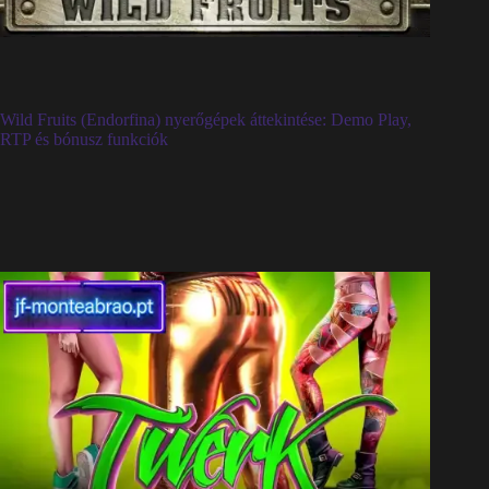
Wild Fruits (Endorfina) nyerőgépek áttekintése: Demo Play,
RTP és bónusz funkciók