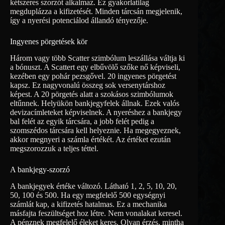
kétszeres szorzót alkalmaz. Ez gyakorlatilag
megduplázza a kifizetését. Minden tárcsán megjelenik,
így a nyerési potenciálod állandó tényezője.
Ingyenes pörgetések kör
Három vagy több Scatter szimbólum leszállása váltja ki
a bónuszt. A Scattert egy elbűvölő szőke nő képviseli,
kezében egy pohár pezsgővel. 20 ingyenes pörgetést
kapsz. Ez nagyvonalú összeg sok versenytárshoz
képest. A 20 pörgetés alatt a szokásos szimbólumok
eltűnnek. Helyükön bankjegyfelek állnak. Ezek valós
devizacímleteket képviselnek. A nyeréshez a bankjegy
bal felét az egyik tárcsára, a jobb felét pedig a
szomszédos tárcsára kell helyeznie. Ha megegyeznek,
akkor megnyeri a számla értékét. Az értéket ezután
megszorozzuk a teljes téttel.
A bankjegy-szorzó
A bankjegyek értéke változó. Látható 1, 2, 5, 10, 20,
50, 100 és 500. Ha egy megfelelő 500 egységnyi
számlát kap, a kifizetés hatalmas. Ez a mechanika
másfajta feszültséget hoz létre. Nem vonalakat keresel.
A pénznek megfelelő éleket keres. Olyan érzés, mintha