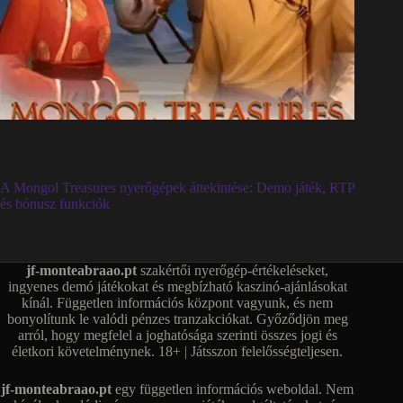
A Mongol Treasures nyerőgépek áttekintése: Demo játék, RTP
és bónusz funkciók
jf-monteabraao.pt
szakértői nyerőgép-értékeléseket,
ingyenes demó játékokat és megbízható kaszinó-ajánlásokat
kínál. Független információs központ vagyunk, és nem
bonyolítunk le valódi pénzes tranzakciókat. Győződjön meg
arról, hogy megfelel a joghatósága szerinti összes jogi és
életkori követelménynek. 18+ | Játsszon felelősségteljesen.
jf-monteabraao.pt
egy független információs weboldal. Nem