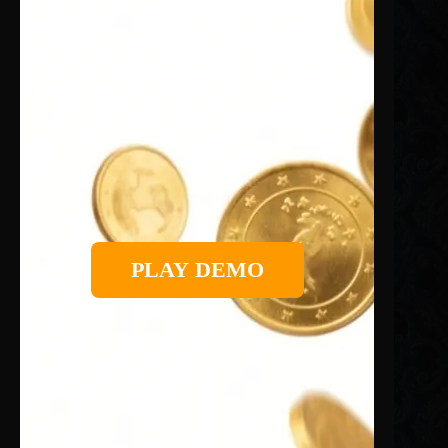
PLAY DEMO