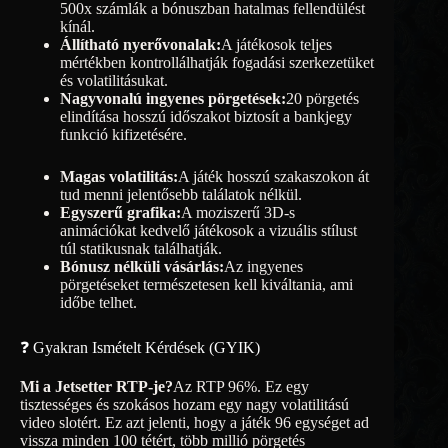
500x számlák a bónuszban hatalmas fellendülést
kínál.
Állítható nyerővonalak:
A játékosok teljes
mértékben kontrollálhatják fogadási szerkezetüket
és volatilitásukat.
Nagyvonalú ingyenes pörgetések:
20 pörgetés
elindítása hosszú időszakot biztosít a bankjegy
funkció kifizetésére.
Magas volatilitás:
A játék hosszú szakaszokon át
tud menni jelentősebb találatok nélkül.
Egyszerű grafika:
A moziszerű 3D-s
animációkat kedvelő játékosok a vizuális stílust
túl statikusnak találhatják.
Bónusz nélküli vásárlás:
Az ingyenes
pörgetéseket természetesen kell kiváltania, ami
időbe telhet.
❓ Gyakran Ismételt Kérdések (GYIK)
Mi a Jetsetter RTP-je?
Az RTP 96%. Ez egy
tisztességes és szokásos hozam egy nagy volatilitású
video slotért. Ez azt jelenti, hogy a játék 96 egységet ad
vissza minden 100 tétért, több millió pörgetés