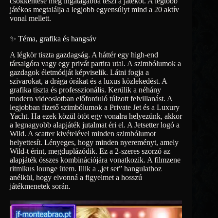
csökkentése még ingatagabbá teszi a játékot. A legtöbb
játékos megtalálja a legjobb egyensúlyt mind a 20 aktív
vonal mellett.
✨ Téma, grafika és hangsáv
A légkör tiszta gazdagság. A háttér egy high-end
társalgóra vagy egy privát partira utal. A szimbólumok a
gazdagok életmódját képviselik. Látni fogja a
szivarokat, a drága órákat és a luxus közlekedést. A
grafika tiszta és professzionális. Kerülik a néhány
modern videoslotban előforduló túlzott felvillanást. A
legjobban fizető szimbólumok a Private Jet és a Luxury
Yacht. Ha ezek közül ötöt egy vonalra helyezünk, akkor
a legnagyobb alapjáték jutalmat éri el. A Jetsetter logó a
Wild. A scatter kivételével minden szimbólumot
helyettesít. Lényeges, hogy minden nyereményt, amely
Wild-t érint, megduplázódik. Ez a 2-szeres szorzó az
alapjáték összes kombinációjára vonatkozik. A filmzene
ritmikus lounge ütem. Illik a „jet set” hangulathoz
anélkül, hogy elvonná a figyelmet a hosszú
játékmenetek során.