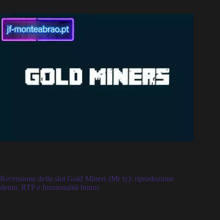
Recensione della slot Gold Miners (Mr ty): riproduzione
demo, RTP e funzionalità bonus