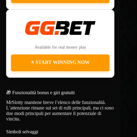
Available for real money play
⭐ START WINNING NOW
🎁 Funzionalità bonus e giri gratuiti
MrSlotty mantiene breve l’elenco delle funzionalità.
L’attenzione rimane sul set di rulli principali, ma ci sono
due modi principali per aumentare il potenziale di
vincita.
Simboli selvaggi