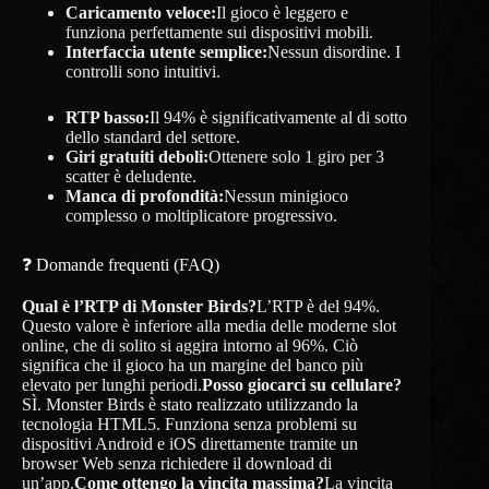
Caricamento veloce:
Il gioco è leggero e
funziona perfettamente sui dispositivi mobili.
Interfaccia utente semplice:
Nessun disordine. I
controlli sono intuitivi.
RTP basso:
Il 94% è significativamente al di sotto
dello standard del settore.
Giri gratuiti deboli:
Ottenere solo 1 giro per 3
scatter è deludente.
Manca di profondità:
Nessun minigioco
complesso o moltiplicatore progressivo.
❓ Domande frequenti (FAQ)
Qual è l’RTP di Monster Birds?
L’RTP è del 94%.
Questo valore è inferiore alla media delle moderne slot
online, che di solito si aggira intorno al 96%. Ciò
significa che il gioco ha un margine del banco più
elevato per lunghi periodi.
Posso giocarci su cellulare?
SÌ. Monster Birds è stato realizzato utilizzando la
tecnologia HTML5. Funziona senza problemi su
dispositivi Android e iOS direttamente tramite un
browser Web senza richiedere il download di
un’app.
Come ottengo la vincita massima?
La vincita