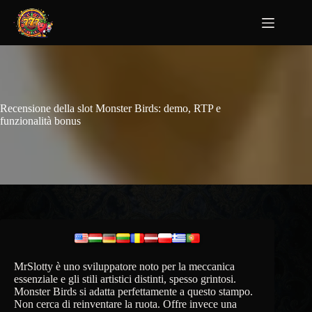
Recensione della slot Monster Birds: demo, RTP e
funzionalità bonus
MrSlotty è uno sviluppatore noto per la meccanica
essenziale e gli stili artistici distinti, spesso grintosi.
Monster Birds si adatta perfettamente a questo stampo.
Non cerca di reinventare la ruota. Offre invece una