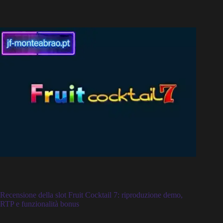
Recensione della slot Fruit Cocktail 7: riproduzione demo,
RTP e funzionalità bonus