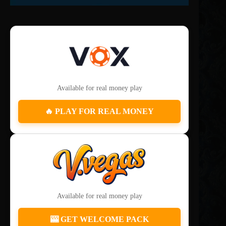
Available for real money play
🔥 PLAY FOR REAL MONEY
Available for real money play
🎰 GET WELCOME PACK