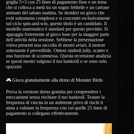
griglia 5×3 con 25 linee di pagamento fisse e un tema
che si colloca a metà tra un sogno febbrile e un cartone
animato del sabato mattina. Se desideri un gioco che
eviti sottomenu complessi e si concentri esclusivamente
sul ciclo spin-and-win, questo titolo è un candidato. Il
modello matematico è standard per questo provider. Si
appoggia fortemente al gioco base per la maggior parte
dell’attività della sessione. Sebbene la presentazione
visiva presenti una raccolta di mostri aviari, il motore
sottostante è prevedibile. Ottieni simboli jolly, scatter e
una funzione di scommessa. Questa recensione analizza
se questi mostri valgono il tuo bankroll o se sono solo
spazzini.
🎮 Gioca gratuitamente alla demo di Monster Birds
Prova la versione demo gratuita per comprendere i
meccanismi senza rischiare il tuo bankroll. Testare la
frequenza di vincita in un ambiente privo di rischi ti
aiuta a valutare la frequenza con cui quelle 25 linee di
pagamento si collegano effettivamente.