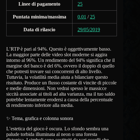
Linee di pagamento
25
Puntata minima/massima
0.01
/
25
Data di rilascio
29/05/2019
L’RTP è pari al 94%. Questo è oggettivamente basso.
La maggior parte delle video slot moderne si aggira
intorno al 96%. Un rendimento del 94% significa che il
margine del banco è del 6%, ovvero il doppio di quello
che potresti trovare sui concorrenti di alto livello.
Tuttavia, la volatilità media aiuta a bilanciare questo
risultato. Produce un flusso costante di vincite di piccole
e medie dimensioni. Non vedrai spesso le massicce
siccità associate ai titoli ad alta varianza, ma il tuo saldo
potrebbe lentamente erodersi a causa della percentuale
di rendimento inferiore alla media.
✨ Tema, grafica e colonna sonora
L’estetica del gioco è oscura. Lo sfondo sembra una
palude torbida illuminata al neon o una foresta
distopica. I simboli sono costituiti da vari uccelli che