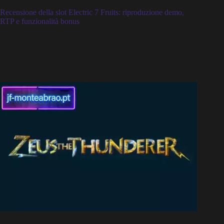
Recensione della slot Electric 7 Fruits: riproduzione demo,
RTP e funzionalità bonus