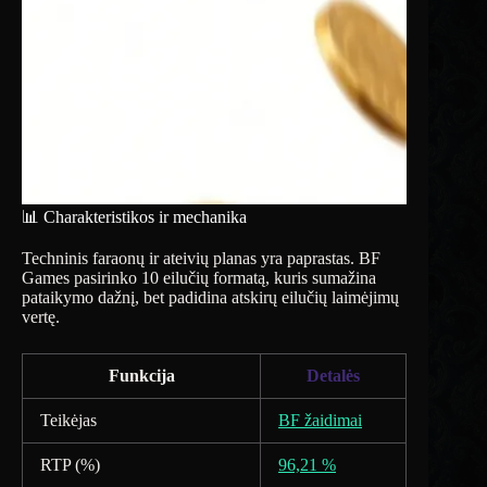
📊 Charakteristikos ir mechanika
Techninis faraonų ir ateivių planas yra paprastas. BF
Games pasirinko 10 eilučių formatą, kuris sumažina
pataikymo dažnį, bet padidina atskirų eilučių laimėjimų
vertę.
Funkcija
Detalės
Teikėjas
BF žaidimai
RTP (%)
96,21 %