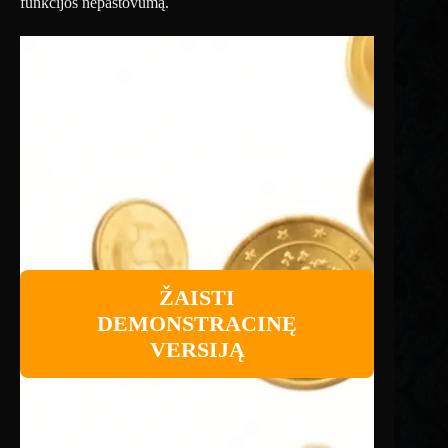
funkcijos nepastovumą.
ŽAISTI
DEMONSTRACINĘ
VERSIJĄ