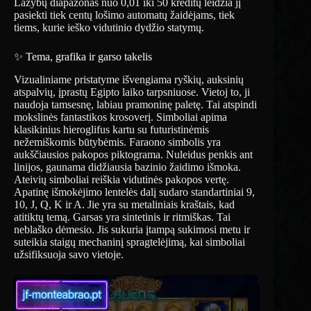
Lažybų diapazonas nuo 0,01 iki 50 kreditų leidžia jį
pasiekti tiek centų lošimo automatų žaidėjams, tiek
tiems, kurie ieško vidutinio dydžio statymų.
✨ Tema, grafika ir garso takelis
Vizualiniame pristatyme išvengiama ryškių, auksinių
atspalvių, įprastų Egipto laiko tarpsniuose. Vietoj to, ji
naudoja tamsesnę, labiau pramoninę paletę. Tai atspindi
mokslinės fantastikos krosoverį. Simboliai apima
klasikinius hieroglifus kartu su futuristinėmis
nežemiškomis būtybėmis. Faraono simbolis yra
aukščiausios pakopos piktograma. Nuleidus penkis ant
linijos, gaunama didžiausia bazinio žaidimo išmoka.
Ateivių simboliai reiškia vidutinės pakopos vertę.
Apatinę išmokėjimo lentelės dalį sudaro standartiniai 9,
10, J, Q, K ir A. Jie yra su metaliniais kraštais, kad
atitiktų temą. Garsas yra sintetinis ir ritmiškas. Tai
neblaško dėmesio. Jis sukuria įtampą sukimosi metu ir
suteikia staigų mechaninį spragtelėjimą, kai simboliai
užsifiksuoja savo vietoje.