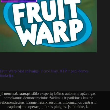
Fruit Warp Slot apžvalga: Demo Play, RTP ir papildomos
funkcijos
jf-monteabraao.pt
siūlo ekspertų lošimo automatų apžvalgas,
nemokamus demonstracinius žaidimus ir patikimas kazino
rekomendacijas. Esame nepriklausomas informacijos centras ir
neapdorojame operacijų tikrais pinigais. Įsitikinkite, kad