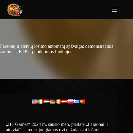
Faraonų ir ateivių lošimo automatų apžvalga: demonstracinis
žaidimas, RTP ir papildomos funkcijos
„BF Games“ 2024 m. sausio mėn. pristatė „Faraonai ir
ateiviai“. Jame sujungiamos dvi dažniausiai lošimų