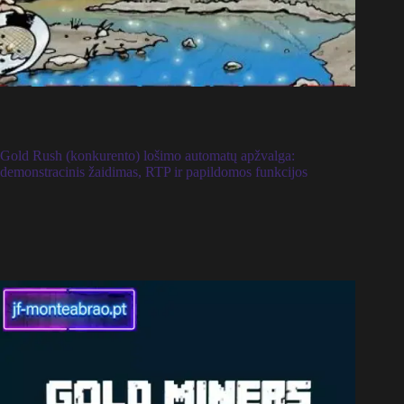
Gold Rush (konkurento) lošimo automatų apžvalga:
demonstracinis žaidimas, RTP ir papildomos funkcijos