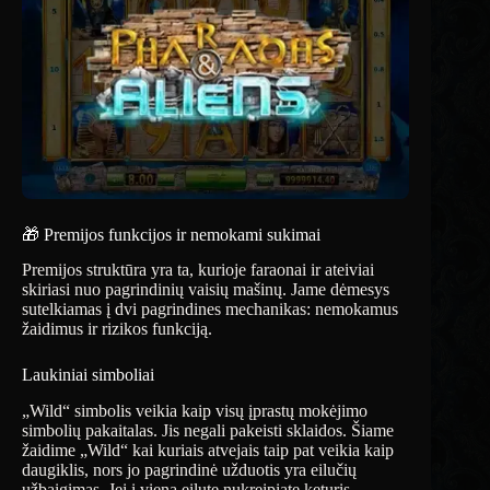
🎁 Premijos funkcijos ir nemokami sukimai
Premijos struktūra yra ta, kurioje faraonai ir ateiviai
skiriasi nuo pagrindinių vaisių mašinų. Jame dėmesys
sutelkiamas į dvi pagrindines mechanikas: nemokamus
žaidimus ir rizikos funkciją.
Laukiniai simboliai
„Wild“ simbolis veikia kaip visų įprastų mokėjimo
simbolių pakaitalas. Jis negali pakeisti sklaidos. Šiame
žaidime „Wild“ kai kuriais atvejais taip pat veikia kaip
daugiklis, nors jo pagrindinė užduotis yra eilučių
užbaigimas. Jei į vieną eilutę nukreipiate keturis