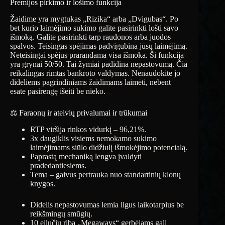
Premijos pirkimo ir lošimo funkcija
Žaidime yra mygtukas „Rizika“ arba „Dvigubas“. Po
bet kurio laimėjimo sukimo galite pasirinkti lošti savo
išmoką. Galite pasirinkti tarp raudonos arba juodos
spalvos. Teisingas spėjimas padvigubina jūsų laimėjimą.
Neteisingai spėjus prarandama visa išmoka. Ši funkcija
yra grynai 50/50. Tai žymiai padidina nepastovumą. Čia
reikalingas rimtas bankroto valdymas. Nenaudokite jo
dideliems pagrindiniams žaidimams laimėti, nebent
esate pasirengę išeiti be nieko.
⚖️ Faraonų ir ateivių privalumai ir trūkumai
RTP viršija rinkos vidurkį – 96,21%.
3x daugiklis visiems nemokamo sukimo
laimėjimams siūlo didžiulį išmokėjimo potencialą.
Paprastą mechaniką lengva įvaldyti
pradedantiesiems.
Tema – gaivus pertrauka nuo standartinių klonų
knygos.
Didelis nepastovumas lemia ilgus laikotarpius be
reikšmingų smūgių.
10 eilučių riba „Megaways“ gerbėjams gali