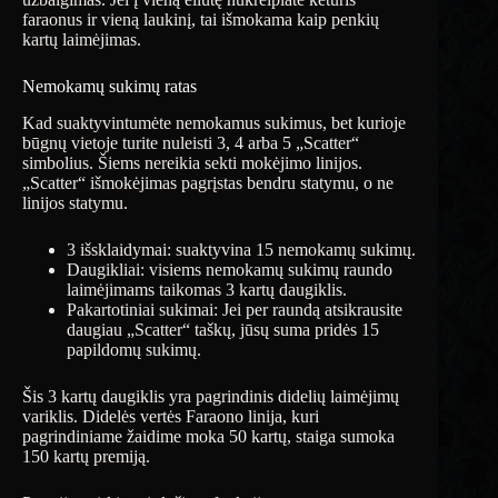
faraonus ir vieną laukinį, tai išmokama kaip penkių
kartų laimėjimas.
Nemokamų sukimų ratas
Kad suaktyvintumėte nemokamus sukimus, bet kurioje
būgnų vietoje turite nuleisti 3, 4 arba 5 „Scatter“
simbolius. Šiems nereikia sekti mokėjimo linijos.
„Scatter“ išmokėjimas pagrįstas bendru statymu, o ne
linijos statymu.
3 išsklaidymai: suaktyvina 15 nemokamų sukimų.
Daugikliai: visiems nemokamų sukimų raundo
laimėjimams taikomas 3 kartų daugiklis.
Pakartotiniai sukimai: Jei per raundą atsikrausite
daugiau „Scatter“ taškų, jūsų suma pridės 15
papildomų sukimų.
Šis 3 kartų daugiklis yra pagrindinis didelių laimėjimų
variklis. Didelės vertės Faraono linija, kuri
pagrindiniame žaidime moka 50 kartų, staiga sumoka
150 kartų premiją.