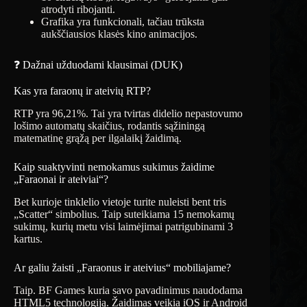
atrodyti ribojanti.
Grafika yra funkcionali, tačiau trūksta
aukščiausios klasės kino animacijos.
❓ Dažnai užduodami klausimai (DUK)
Kas yra faraonų ir ateivių RTP?
RTP yra 96,21%. Tai yra tvirtas didelio nepastovumo
lošimo automatų skaičius, rodantis sąžiningą
matematinę grąžą per ilgalaikį žaidimą.
Kaip suaktyvinti nemokamus sukimus žaidime
„Faraonai ir ateiviai“?
Bet kurioje tinklelio vietoje turite nuleisti bent tris
„Scatter“ simbolius. Taip suteikiama 15 nemokamų
sukimų, kurių metu visi laimėjimai patrigubinami 3
kartus.
Ar galiu žaisti „Faraonus ir ateivius“ mobiliajame?
Taip. BF Games kuria savo pavadinimus naudodama
HTML5 technologiją. Žaidimas veikia iOS ir Android