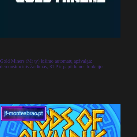
Gold Miners (Mr ty) lošimo automatų apžvalga:
demonstracinis žaidimas, RTP ir papildomos funkcijos