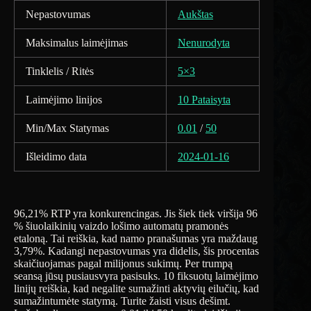
Nepastovumas
Aukštas
Maksimalus laimėjimas
Nenurodyta
Tinklelis / Ritės
5×3
Laimėjimo linijos
10 Pataisyta
Min/Max Statymas
0.01
/
50
Išleidimo data
2024-01-16
96,21% RTP yra konkurencingas. Jis šiek tiek viršija 96
% šiuolaikinių vaizdo lošimo automatų pramonės
etaloną. Tai reiškia, kad namo pranašumas yra maždaug
3,79%. Kadangi nepastovumas yra didelis, šis procentas
skaičiuojamas pagal milijonus sukimų. Per trumpą
seansą jūsų pusiausvyra pasisuks. 10 fiksuotų laimėjimo
linijų reiškia, kad negalite sumažinti aktyvių eilučių, kad
sumažintumėte statymą. Turite žaisti visus dešimt.