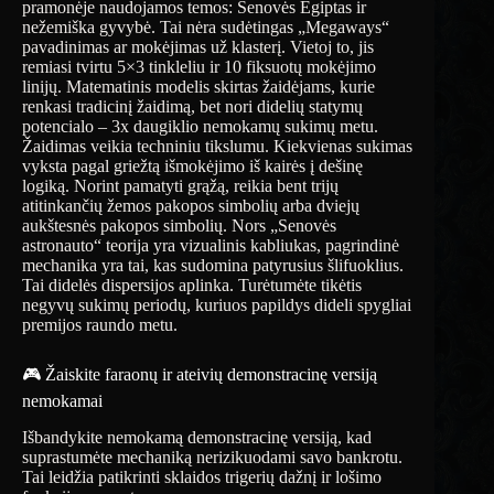
pramonėje naudojamos temos: Senovės Egiptas ir
nežemiška gyvybė. Tai nėra sudėtingas „Megaways“
pavadinimas ar mokėjimas už klasterį. Vietoj to, jis
remiasi tvirtu 5×3 tinkleliu ir 10 fiksuotų mokėjimo
linijų. Matematinis modelis skirtas žaidėjams, kurie
renkasi tradicinį žaidimą, bet nori didelių statymų
potencialo – 3x daugiklio nemokamų sukimų metu.
Žaidimas veikia techniniu tikslumu. Kiekvienas sukimas
vyksta pagal griežtą išmokėjimo iš kairės į dešinę
logiką. Norint pamatyti grąžą, reikia bent trijų
atitinkančių žemos pakopos simbolių arba dviejų
aukštesnės pakopos simbolių. Nors „Senovės
astronauto“ teorija yra vizualinis kabliukas, pagrindinė
mechanika yra tai, kas sudomina patyrusius šlifuoklius.
Tai didelės dispersijos aplinka. Turėtumėte tikėtis
negyvų sukimų periodų, kuriuos papildys dideli spygliai
premijos raundo metu.
🎮 Žaiskite faraonų ir ateivių demonstracinę versiją
nemokamai
Išbandykite nemokamą demonstracinę versiją, kad
suprastumėte mechaniką nerizikuodami savo bankrotu.
Tai leidžia patikrinti sklaidos trigerių dažnį ir lošimo