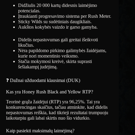
Didžiulis 20 000 kartų didesnis laimėjimo
potencialas.
Įtraukianti progresavimo sistema per Rush Meter.
Sticky Wilds su sudėtiniais daugikliais.
Aukštos kokybės vaizdo ir garso gamyba.
Didelis nepastovumas gali greitai išeikvoti
likučius.
Nėra papildomo pirkimo galimybės žaidėjams,
kurie nori momentinio veiksmo.
Stačia mokymosi kreivė, skirta suprasti
šešiakampį judėjimą.
❓ Dažnai užduodami klausimai (DUK)
Kas yra Honey Rush Black and Yellow RTP?
Teorinė grąža žaidėjui (RTP) yra 96,25%. Tai yra
konkurencingas skaičius, tačiau atminkite, kad didelis
nepastovumas reiškia, kad tikrieji rezultatai trumpuoju
laikotarpiu gali labai skirtis nuo šio vidurkio.
Kaip pasiekti maksimalų laimėjimą?