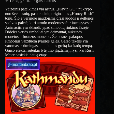
✨ Tema, grafika ir garso takelis
Vaizdinis pateikimas yra aštrus. „Play’n GO“ nukrypo
nuo švelnesnių, pastoracinių originalaus „Honey Rush“
tonų. Šioje versijoje naudojama drąsi juodos ir geltonos
spalvos paletė, kuri atrodo modernesnė ir intensyvesnė.
Animacija yra sklandi, ypač simbolių rinkimo fazėje.
Didelės vertės simboliai yra deimantai, auksinės
monetos ir bronzos monetos. Žemesnės pakopos
simbolius vaizduoja įvairios gėlės. Garso takelis yra
varomas ir ritmingas, atitinkantis greitą kaskadų tempą.
Garso efektai suteikia lytėjimo grįžtamąjį ryšį, kai Rush
Meter pasiekia naują etapą.