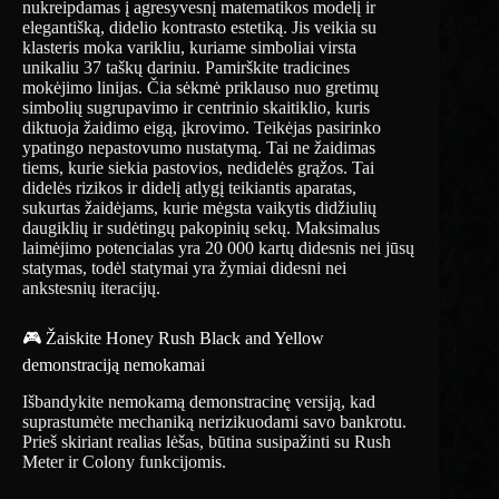
nukreipdamas į agresyvesnį matematikos modelį ir
elegantišką, didelio kontrasto estetiką. Jis veikia su
klasteris moka varikliu, kuriame simboliai virsta
unikaliu 37 taškų dariniu. Pamirškite tradicines
mokėjimo linijas. Čia sėkmė priklauso nuo gretimų
simbolių sugrupavimo ir centrinio skaitiklio, kuris
diktuoja žaidimo eigą, įkrovimo. Teikėjas pasirinko
ypatingo nepastovumo nustatymą. Tai ne žaidimas
tiems, kurie siekia pastovios, nedidelės grąžos. Tai
didelės rizikos ir didelį atlygį teikiantis aparatas,
sukurtas žaidėjams, kurie mėgsta vaikytis didžiulių
daugiklių ir sudėtingų pakopinių sekų. Maksimalus
laimėjimo potencialas yra 20 000 kartų didesnis nei jūsų
statymas, todėl statymai yra žymiai didesni nei
ankstesnių iteracijų.
🎮 Žaiskite Honey Rush Black and Yellow
demonstraciją nemokamai
Išbandykite nemokamą demonstracinę versiją, kad
suprastumėte mechaniką nerizikuodami savo bankrotu.
Prieš skiriant realias lėšas, būtina susipažinti su Rush
Meter ir Colony funkcijomis.