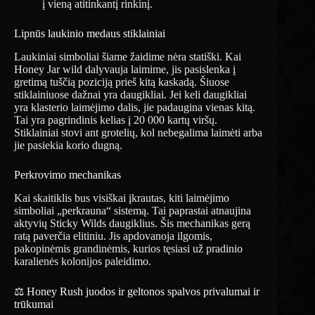
į vieną atitinkantį rinkinį.
Lipnūs laukinio medaus stiklainiai
Laukiniai simboliai šiame žaidime nėra statiški. Kai
Honey Jar wild dalyvauja laimime, jis pasislenka į
gretimą tuščią poziciją prieš kitą kaskadą. Šiuose
stiklainiuose dažnai yra daugikliai. Jei keli daugikliai
yra klasterio laimėjimo dalis, jie padaugina vienas kitą.
Tai yra pagrindinis kelias į 20 000 kartų viršų.
Stiklainiai stovi ant grotelių, kol nebegalima laimėti arba
jie pasiekia korio dugną.
Perkrovimo mechanikas
Kai skaitiklis bus visiškai įkrautas, kiti laimėjimo
simboliai „perkrauna“ sistemą. Tai paprastai atnaujina
aktyvių Sticky Wilds daugiklius. Šis mechanikas gerą
ratą paverčia elitiniu. Jis apdovanoja ilgomis,
pakopinėmis grandinėmis, kurios tęsiasi už pradinio
karalienės kolonijos paleidimo.
⚖️ Honey Rush juodos ir geltonos spalvos privalumai ir
trūkumai