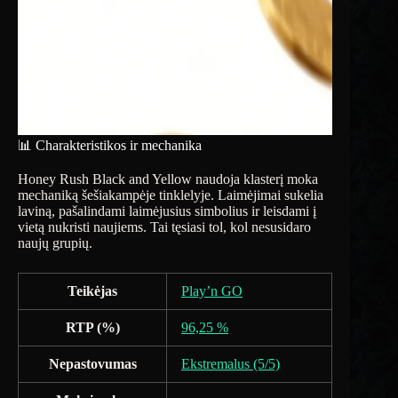
📊 Charakteristikos ir mechanika
Honey Rush Black and Yellow naudoja klasterį moka
mechaniką šešiakampėje tinklelyje. Laimėjimai sukelia
laviną, pašalindami laimėjusius simbolius ir leisdami į
vietą nukristi naujiems. Tai tęsiasi tol, kol nesusidaro
naujų grupių.
Teikėjas
Play’n GO
RTP (%)
96,25 %
Nepastovumas
Ekstremalus (5/5)