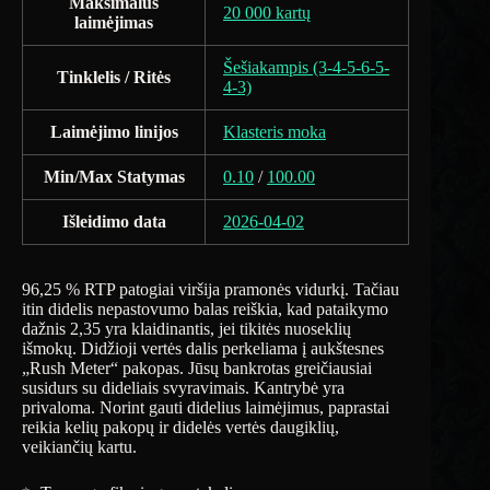
Maksimalus
20 000 kartų
laimėjimas
Šešiakampis (3-4-5-6-5-
Tinklelis / Ritės
4-3)
Laimėjimo linijos
Klasteris moka
Min/Max Statymas
0.10
/
100.00
Išleidimo data
2026-04-02
96,25 % RTP patogiai viršija pramonės vidurkį. Tačiau
itin didelis nepastovumo balas reiškia, kad pataikymo
dažnis 2,35 yra klaidinantis, jei tikitės nuoseklių
išmokų. Didžioji vertės dalis perkeliama į aukštesnes
„Rush Meter“ pakopas. Jūsų bankrotas greičiausiai
susidurs su dideliais svyravimais. Kantrybė yra
privaloma. Norint gauti didelius laimėjimus, paprastai
reikia kelių pakopų ir didelės vertės daugiklių,
veikiančių kartu.