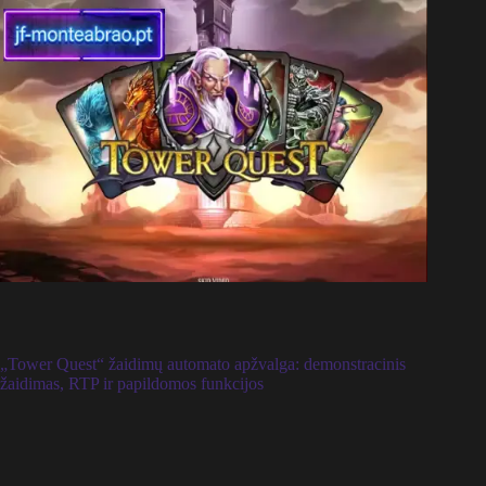
„Tower Quest“ žaidimų automato apžvalga: demonstracinis
žaidimas, RTP ir papildomos funkcijos