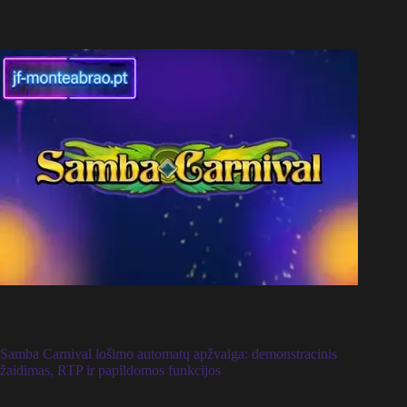
Samba Carnival lošimo automatų apžvalga: demonstracinis
žaidimas, RTP ir papildomos funkcijos