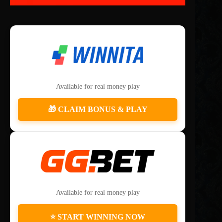
Available for real money play
🎁 CLAIM BONUS & PLAY
Available for real money play
⭐ START WINNING NOW