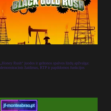
„Honey Rush“ juodos ir geltonos spalvos lizdų apžvalga:
demonstracinis žaidimas, RTP ir papildomos funkcijos