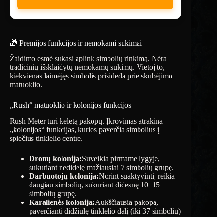
🎁 Premijos funkcijos ir nemokami sukimai
Žaidimo esmė sukasi aplink simbolių rinkimą. Nėra
tradicinių išsklaidytų nemokamų sukimų. Vietoj to,
kiekvienas laimėjęs simbolis prisideda prie skubėjimo
matuoklio.
„Rush“ matuoklio ir kolonijos funkcijos
Rush Meter turi keletą pakopų. Įkrovimas atrakina
„kolonijos“ funkcijas, kurios paverčia simbolius į
spiečius tinklelio centre.
Dronų kolonija:
Suveikia pirmame lygyje,
sukuriant nedidelę mažiausiai 7 simbolių grupę.
Darbuotojų kolonija:
Norint suaktyvinti, reikia
daugiau simbolių, sukuriant didesnę 10–15
simbolių grupę.
Karalienės kolonija:
Aukščiausia pakopa,
paverčianti didžiulę tinklelio dalį (iki 37 simbolių)