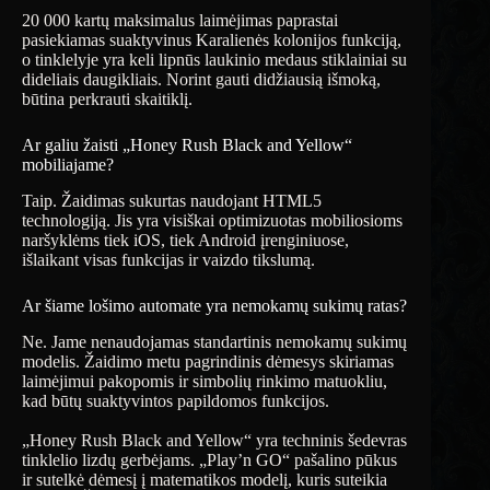
20 000 kartų maksimalus laimėjimas paprastai
pasiekiamas suaktyvinus Karalienės kolonijos funkciją,
o tinklelyje yra keli lipnūs laukinio medaus stiklainiai su
dideliais daugikliais. Norint gauti didžiausią išmoką,
būtina perkrauti skaitiklį.
Ar galiu žaisti „Honey Rush Black and Yellow“
mobiliajame?
Taip. Žaidimas sukurtas naudojant HTML5
technologiją. Jis yra visiškai optimizuotas mobiliosioms
naršyklėms tiek iOS, tiek Android įrenginiuose,
išlaikant visas funkcijas ir vaizdo tikslumą.
Ar šiame lošimo automate yra nemokamų sukimų ratas?
Ne. Jame nenaudojamas standartinis nemokamų sukimų
modelis. Žaidimo metu pagrindinis dėmesys skiriamas
laimėjimui pakopomis ir simbolių rinkimo matuokliu,
kad būtų suaktyvintos papildomos funkcijos.
„Honey Rush Black and Yellow“ yra techninis šedevras
tinklelio lizdų gerbėjams. „Play’n GO“ pašalino pūkus
ir sutelkė dėmesį į matematikos modelį, kuris suteikia