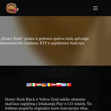
„Honey Rush“ juodos ir geltonos spalvos lizdų apžvalga:
demonstracinis žaidimas, RTP ir papildomos funkcijos
Honey Rush Black ir Yellow žymi aukšto oktaninio
skaičiaus sugrįžimą į šešiakampį Play’n GO tinklelį. Šis
leidimas praplečia originalios korio koncepcijos ribas,