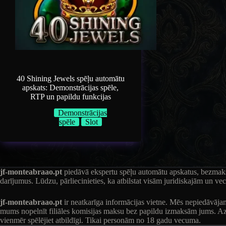
40 Shining Jewels spēļu automātu
apskats: Demonstrācijas spēle,
RTP un papildu funkcijas
Demonstrācijas
spēle
Slot
jf-monteabraao.pt
piedāvā ekspertu spēļu automātu apskatus, bezmaks
darījumus. Lūdzu, pārliecinieties, ka atbilstat visām juridiskajām un vec
jf-monteabraao.pt
ir neatkarīga informācijas vietne. Mēs nepiedāvāja
mums nopelnīt filiāles komisijas maksu bez papildu izmaksām jums. Azarts
vienmēr spēlējiet atbildīgi. Tikai personām no 18 gadu vecuma.