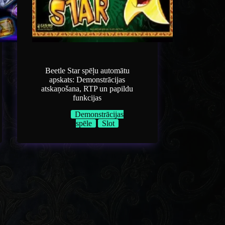
Beetle Star spēļu automātu
apskats: Demonstrācijas
atskaņošana, RTP un papildu
funkcijas
Demonstrācijas
spēle
Slot