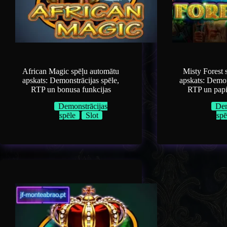
African Magic spēļu automātu
Misty Forest 
apskats: Demonstrācijas spēle,
apskats: Demon
RTP un bonusa funkcijas
RTP un papi
Demonstrācijas
Dem
spēle
Slot
spē