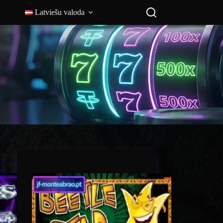
Latviešu valoda