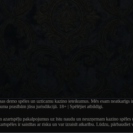
as demo spēles un uzticamu kazino ieteikumus. Mēs esam neatkarīgs in
uma prasībām jūsu jurisdikcijā. 18+ | Spēlējiet atbildīgi.
m azartspēļu pakalpojumus uz īstu naudu un neuzņemam kazino spēles uz 
pēles ir saistītas ar risku un var izraisīt atkarību. Lūdzu, pārbaudiet v