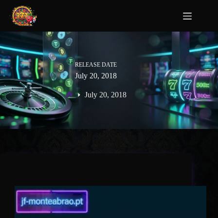
RELEASE DATE
July 20, 2018
July 20, 2018